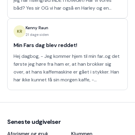
jeg har risengrød INDE i hovedet! Har vi vores
båd? Yes sir OG vi har også en Harley og en
Ferrari!
Kenny Raun
KR
21 dage siden
Min Fars dag blev reddet!
Hej dagbog, - Jeg kommer hjem til min far..og det
første jeg høre fra ham er, at han brokker sig
over, at hans kaffemaskine er gået i stykker. Han
har ikke kunnet få sin morgen kaffe, -
Kaffedrikkerne
Seneste udgivelser
Aforismer og gruk
Klummen