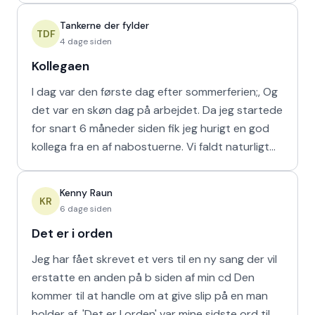
Tankerne der fylder
TDF
4 dage siden
Kollegaen
I dag var den første dag efter sommerferien;, Og
det var en skøn dag på arbejdet. Da jeg startede
for snart 6 måneder siden fik jeg hurigt en god
kollega fra en af nabostuerne. Vi faldt naturligt
hur
Kenny Raun
KR
6 dage siden
Det er i orden
Jeg har fået skrevet et vers til en ny sang der vil
erstatte en anden på b siden af min cd Den
kommer til at handle om at give slip på en man
holder af. 'Det er I orden' var mine sidste ord til