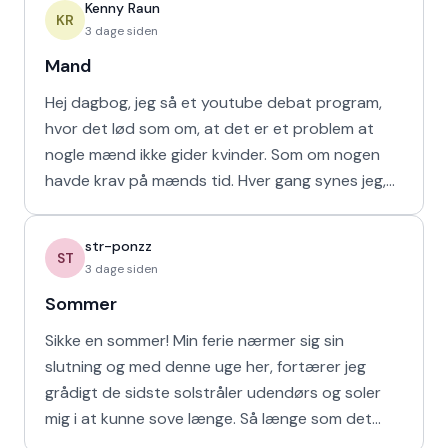
Kenny Raun
KR
3 dage siden
Mand
Hej dagbog, jeg så et youtube debat program,
hvor det lød som om, at det er et problem at
nogle mænd ikke gider kvinder. Som om nogen
havde krav på mænds tid. Hver gang synes jeg,
at de bør vende den
str-ponzz
ST
3 dage siden
Sommer
Sikke en sommer! Min ferie nærmer sig sin
slutning og med denne uge her, fortærer jeg
grådigt de sidste solstråler udendørs og soler
mig i at kunne sove længe. Så længe som det
naturligvis er muligt m