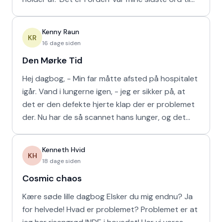
min m
Kenny Raun
KR
16 dage siden
Den Mørke Tid
Hej dagbog, - Min far måtte afsted på hospitalet
igår. Vand i lungerne igen, - jeg er sikker på, at
det er den defekte hjerte klap der er problemet
der. Nu har de så scannet hans lunger, og det
viser
Kenneth Hvid
KH
18 dage siden
Cosmic chaos
Kære søde lille dagbog Elsker du mig endnu? Ja
for helvede! Hvad er problemet? Problemet er at