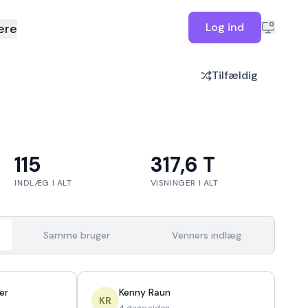
Log ind
ere
Tilfældig
115
317,6 T
INDLÆG I ALT
VISNINGER I ALT
Samme bruger
Venners indlæg
er
Kenny Raun
KR
4 dage siden