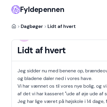
Fyldepennen
>
Dagbøger
>
Lidt af hvert
Hanna Fink
HF
9 år siden
Lidt af hvert
Jeg sidder nu med benene op, brændeovn
og bladene daler ned i vores have.

Vi har vænnet os til vores nye bolig, og vi
af det vi har kasseret "ude af øje ude af si
Jeg har lige været på højskole i 14 dage, 