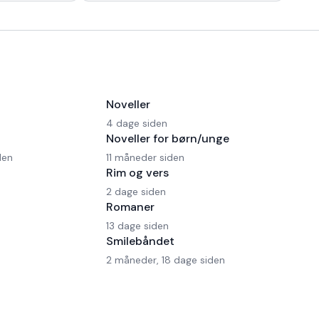
 en Ferrari!
morgen kaffe, - Kaffedrikkerne
Noveller
4 dage siden
Noveller for børn/unge
den
11 måneder siden
Rim og vers
2 dage siden
Romaner
13 dage siden
Smilebåndet
2 måneder, 18 dage siden