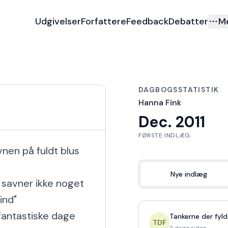
Udgivelser
Forfattere
Feedback
Debatter
M
DAGBOGSSTATISTIK
Hanna Fink
Dec. 2011
FØRSTE INDLÆG
en på fuldt blus 
Nye indlæg
 savner ikke noget 
nd"

fantastiske dage 
Tankerne der fyld
TDF
2 dage siden