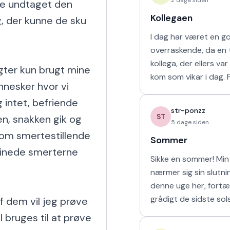
e undtaget den 
Kollegaen
, der kunne de sku 
I dag har været en g
overraskende, da en t
kollega, der ellers va
gter kun brugt mine 
kom som vikar i dag. For tre uger
esker hvor vi 
siden arbejdede vi s
intet, befriende 
uge i sommerferien, hv
str-ponzz
havd
ST
n, snakken gik og 
5 dage siden
om smertestillende 
Sommer
inede smerterne 
Sikke en sommer! Min 
nærmer sig sin slutn
denne uge her, fortæ
grådigt de sidste sol
f dem vil jeg prøve 
udendørs og soler mi
 bruges til at prøve 
sove længe. Så læng