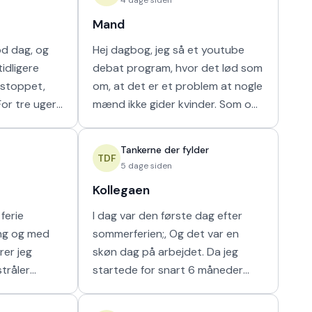
Mand
od dag, og
Hej dagbog, jeg så et youtube
idligere
debat program, hvor det lød som
r stoppet,
om, at det er et problem at nogle
mænd ikke gider kvinder. Som om
ammen i en
nogen havde krav på mænds tid.
ilket vi ikke
Hver gang synes jeg, at de bør
Tankerne der fylder
vende den
TDF
5 dage siden
Kollegaen
ferie
I dag var den første dag efter
ing og med
sommerferien;, Og det var en
rer jeg
skøn dag på arbejdet. Da jeg
stråler
startede for snart 6 måneder
g i at kunne
siden fik jeg hurigt en god kollega
e som det
fra en af nabostuerne. Vi faldt