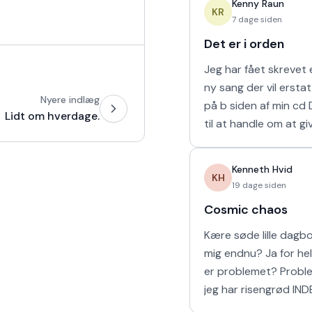
Kenny Raun
naturligvis er muligt 
KR
7 dage siden
Det er i orden
Jeg har fået skrevet e
ny sang der vil ersta
Nyere indlæg
på b siden af min cd Den kommer
Lidt om hverdage.
til at handle om at gi
man holder af. 'Det er
mine sidste ord til mi
Kenneth Hvid
KH
19 dage siden
Cosmic chaos
Kære søde lille dagbog Elsker
mig endnu? Ja for helvede! Hvad
er problemet? Problemet er at
jeg har risengrød IND
Har vi vores båd? Yes sir OG vi