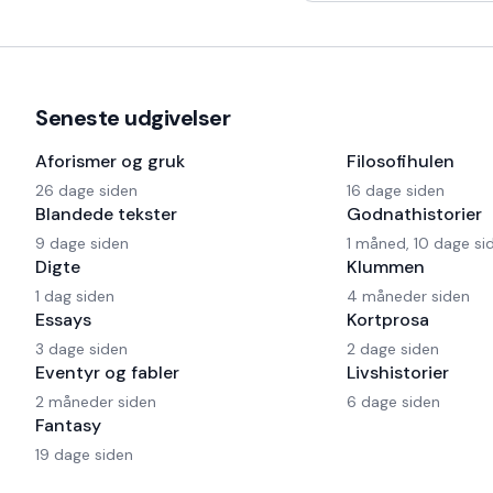
har også en Harley og
Seneste udgivelser
Aforismer og gruk
Filosofihulen
26 dage siden
16 dage siden
Blandede tekster
Godnathistorier
9 dage siden
1 måned, 10 dage si
Digte
Klummen
1 dag siden
4 måneder siden
Essays
Kortprosa
3 dage siden
2 dage siden
Eventyr og fabler
Livshistorier
2 måneder siden
6 dage siden
Fantasy
19 dage siden