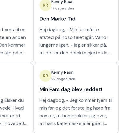
Kenny Raun
m
naturligt hur
KR
17 dage siden
Den Mørke Tid
t vers til en
Hej dagbog, - Min far måtte
tte en anden
afsted på hospitalet igår. Vand i
lungerne igen, - jeg er sikker på,
ve slip på en
at det er den defekte hjerte klap
 I orden' var
der er problemet der. Nu har de
n m
så scannet hans lunger, og det
Kenny Raun
viser
KR
22 dage siden
Min Fars dag blev reddet!
 du
Hej dagbog, - Jeg kommer hjem til
min far..og det første jeg høre fra
ham er, at han brokker sig over,
E i hovedet!
at hans kaffemaskine er gået i
stykker. Han har ikke kunnet få sin