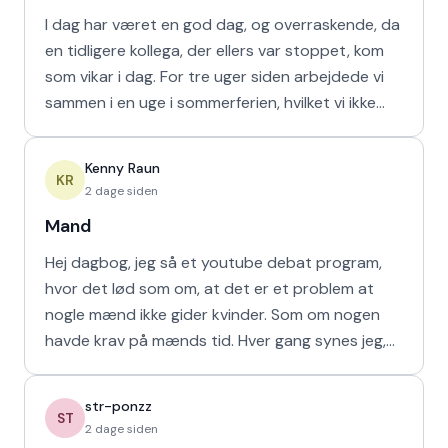
I dag har været en god dag, og overraskende, da
en tidligere kollega, der ellers var stoppet, kom
som vikar i dag. For tre uger siden arbejdede vi
sammen i en uge i sommerferien, hvilket vi ikke
havd
Kenny Raun
KR
2 dage siden
Mand
Hej dagbog, jeg så et youtube debat program,
hvor det lød som om, at det er et problem at
nogle mænd ikke gider kvinder. Som om nogen
havde krav på mænds tid. Hver gang synes jeg,
at de bør vende den
str-ponzz
ST
2 dage siden