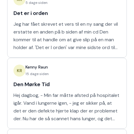
5 dage siden
Det er i orden
Jeg har fået skrevet et vers til en ny sang der vil
erstatte en anden på b siden af min cd Den
kommer til at handle om at give slip på en man
holder af. 'Det er I orden' var mine sidste ord til
min m
Kenny Raun
KR
15 dage siden
Den Mørke Tid
Hej dagbog, - Min far måtte afsted på hospitalet
igår. Vand i lungerne igen, - jeg er sikker på, at
det er den defekte hjerte klap der er problemet
der. Nu har de så scannet hans lunger, og det
viser