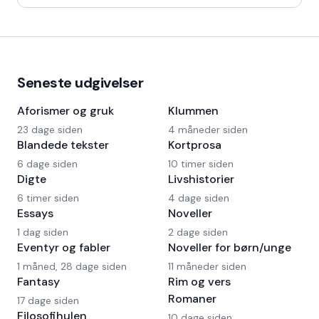
Kaffedrikkerne
Seneste udgivelser
Aforismer og gruk
Klummen
23 dage siden
4 måneder siden
Blandede tekster
Kortprosa
6 dage siden
10 timer siden
Digte
Livshistorier
6 timer siden
4 dage siden
Essays
Noveller
1 dag siden
2 dage siden
Eventyr og fabler
Noveller for børn/unge
1 måned, 28 dage siden
11 måneder siden
Fantasy
Rim og vers
Romaner
17 dage siden
Filosofihulen
10 dage siden