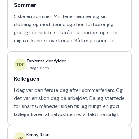
Sommer
Sikke en sommer! Min ferie nærmer sig sin
slutning og med denne uge her, fortærer jeg
grådigt de sidste solstråler udendørs og soler
mig i at kunne sove længe. Så længe som det
naturligvis er muligt m
Tankerne der fylder
TDF
3 dage siden
Kollegaen
I dag var den første dag efter sommerferien;, Og
det var en skøn dag på arbejdet. Da jeg startede
for snart 6 måneder siden fik jeg hurigt en god
kollega fra en af nabostuerne. Vi faldt naturligt
hur
Kenny Raun
KR