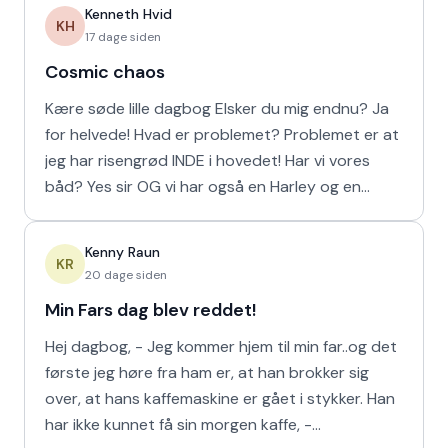
Kenneth Hvid
KH
17 dage siden
Cosmic chaos
Kære søde lille dagbog Elsker du mig endnu? Ja
for helvede! Hvad er problemet? Problemet er at
jeg har risengrød INDE i hovedet! Har vi vores
båd? Yes sir OG vi har også en Harley og en
Ferrari!
Kenny Raun
KR
20 dage siden
Min Fars dag blev reddet!
Hej dagbog, - Jeg kommer hjem til min far..og det
første jeg høre fra ham er, at han brokker sig
over, at hans kaffemaskine er gået i stykker. Han
har ikke kunnet få sin morgen kaffe, -