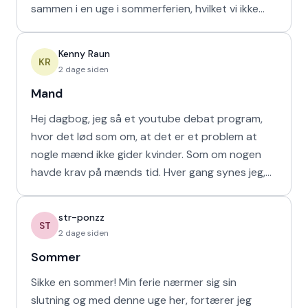
sammen i en uge i sommerferien, hvilket vi ikke
havd
Kenny Raun
KR
2 dage siden
Mand
Hej dagbog, jeg så et youtube debat program,
hvor det lød som om, at det er et problem at
nogle mænd ikke gider kvinder. Som om nogen
havde krav på mænds tid. Hver gang synes jeg,
at de bør vende den
str-ponzz
ST
2 dage siden
Sommer
Sikke en sommer! Min ferie nærmer sig sin
slutning og med denne uge her, fortærer jeg