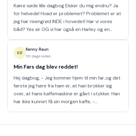
Kære søde lille dagbog Elsker du mig endnu? Ja
for helvede! Hvad er problemet? Problemet er at
jeg har risengrød INDE i hovedet! Har vi vores
båd? Yes sir OG vi har også en Harley og en
Ferrari!
Kenny Raun
KR
20 dage siden
Min Fars dag blev reddet!
Hej dagbog, - Jeg kommer hjem til min far..og det
første jeg høre fra ham er, at han brokker sig
over, at hans kaffemaskine er gået i stykker. Han
har ikke kunnet få sin morgen kaffe, -
Kaffedrikkerne