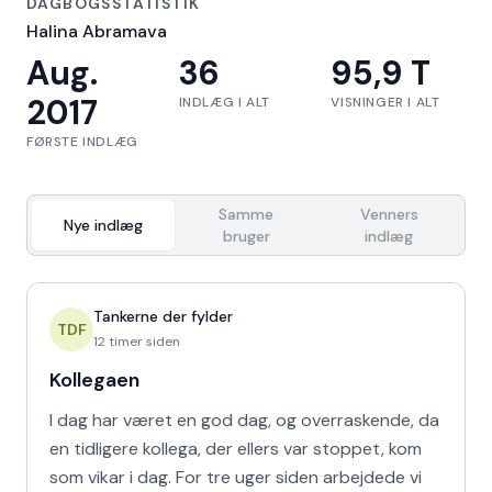
DAGBOGSSTATISTIK
Halina Abramava
Aug.
36
95,9 T
2017
INDLÆG I ALT
VISNINGER I ALT
FØRSTE INDLÆG
Samme
Venners
Nye indlæg
bruger
indlæg
Tankerne der fylder
TDF
12 timer siden
Kollegaen
I dag har været en god dag, og overraskende, da
en tidligere kollega, der ellers var stoppet, kom
som vikar i dag. For tre uger siden arbejdede vi