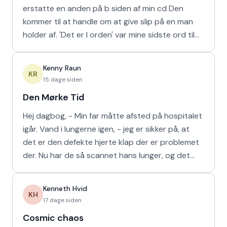
erstatte en anden på b siden af min cd Den
kommer til at handle om at give slip på en man
holder af. 'Det er I orden' var mine sidste ord til
min m
Kenny Raun
KR
15 dage siden
Den Mørke Tid
Hej dagbog, - Min far måtte afsted på hospitalet
igår. Vand i lungerne igen, - jeg er sikker på, at
det er den defekte hjerte klap der er problemet
der. Nu har de så scannet hans lunger, og det
viser
Kenneth Hvid
KH
17 dage siden
Cosmic chaos