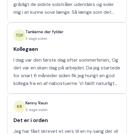
grådigt de sidste solstråler udendørs og soler
mig i at kunne sove længe. Så længe som det
naturligvis er muligt m
Tankerne der fylder
TDF
3 dage siden
Kollegaen
I dag var den første dag efter sommerferien;, Og
det var en skøn dag på arbejdet. Da jeg startede
for snart 6 måneder siden fik jeg hurigt en god
kollega fra en af nabostuerne. Vi faldt naturligt
hur
Kenny Raun
KR
5 dage siden
Det er i orden
Jeg har fået skrevet et vers til en ny sang der vil