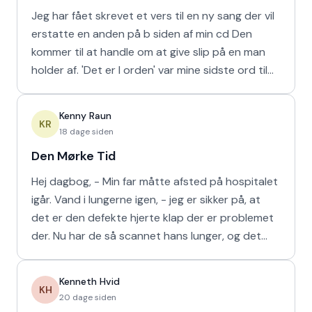
Jeg har fået skrevet et vers til en ny sang der vil
erstatte en anden på b siden af min cd Den
kommer til at handle om at give slip på en man
holder af. 'Det er I orden' var mine sidste ord til
min m
Kenny Raun
KR
18 dage siden
Den Mørke Tid
Hej dagbog, - Min far måtte afsted på hospitalet
igår. Vand i lungerne igen, - jeg er sikker på, at
det er den defekte hjerte klap der er problemet
der. Nu har de så scannet hans lunger, og det
viser
Kenneth Hvid
KH
20 dage siden