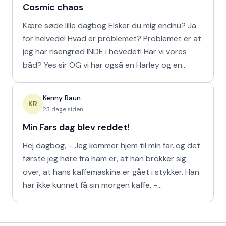
Cosmic chaos
Kære søde lille dagbog Elsker du mig endnu? Ja
for helvede! Hvad er problemet? Problemet er at
jeg har risengrød INDE i hovedet! Har vi vores
båd? Yes sir OG vi har også en Harley og en
Ferrari!
Kenny Raun
KR
23 dage siden
Min Fars dag blev reddet!
Hej dagbog, - Jeg kommer hjem til min far..og det
første jeg høre fra ham er, at han brokker sig
over, at hans kaffemaskine er gået i stykker. Han
har ikke kunnet få sin morgen kaffe, -
Kaffedrikkerne