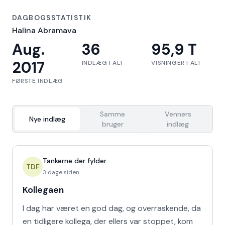
DAGBOGSSTATISTIK
Halina Abramava
Aug.
36
95,9 T
2017
INDLÆG I ALT
VISNINGER I ALT
FØRSTE INDLÆG
Samme
Venners
Nye indlæg
bruger
indlæg
Tankerne der fylder
TDF
3 dage siden
Kollegaen
I dag har været en god dag, og overraskende, da
en tidligere kollega, der ellers var stoppet, kom