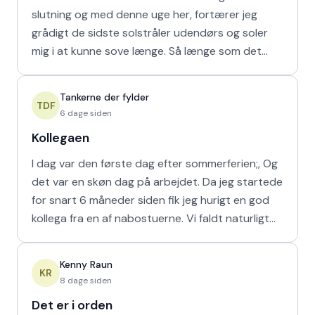
slutning og med denne uge her, fortærer jeg
grådigt de sidste solstråler udendørs og soler
mig i at kunne sove længe. Så længe som det
naturligvis er muligt m
Tankerne der fylder
TDF
6 dage siden
Kollegaen
I dag var den første dag efter sommerferien;, Og
det var en skøn dag på arbejdet. Da jeg startede
for snart 6 måneder siden fik jeg hurigt en god
kollega fra en af nabostuerne. Vi faldt naturligt
hur
Kenny Raun
KR
8 dage siden
Det er i orden