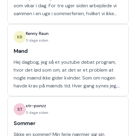
som vikar i dag. For tre uger siden arbejdede vi
sammen i en uge i sommerferien, hvilket vi ikke
havd
Kenny Raun
KR
5 dage siden
Mand
Hej dagbog, jeg så et youtube debat program,
hvor det lød som om, at det er et problem at
nogle mænd ikke gider kvinder. Som om nogen
havde krav på mænds tid. Hver gang synes jeg,
at de bør vende den
str-ponzz
ST
5 dage siden
Sommer
Sikke en sommer! Min ferie nærmer sig sin