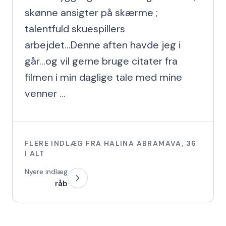
skønne ansigter på skærme ; 
talentfuld skuespillers 
arbejdet...Denne aften havde jeg i 
går...og vil gerne bruge citater fra 
filmen i min daglige tale med mine 
venner ...
FLERE INDLÆG FRA
HALINA ABRAMAVA
,
36
I ALT
Nyere indlæg
råb