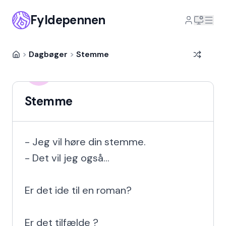
Fyldepennen
>
Dagbøger
>
Stemme
Halina Abramava
HA
8 år siden
Stemme
- Jeg vil høre din stemme.

- Det vil jeg også...

Er det ide til en roman?

Er det tilfælde ?
