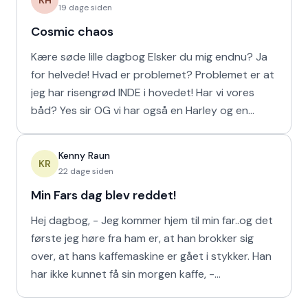
KH
19 dage siden
Cosmic chaos
Kære søde lille dagbog Elsker du mig endnu? Ja
for helvede! Hvad er problemet? Problemet er at
jeg har risengrød INDE i hovedet! Har vi vores
båd? Yes sir OG vi har også en Harley og en
Ferrari!
Kenny Raun
KR
22 dage siden
Min Fars dag blev reddet!
Hej dagbog, - Jeg kommer hjem til min far..og det
første jeg høre fra ham er, at han brokker sig
over, at hans kaffemaskine er gået i stykker. Han
har ikke kunnet få sin morgen kaffe, -
Kaffedrikkerne