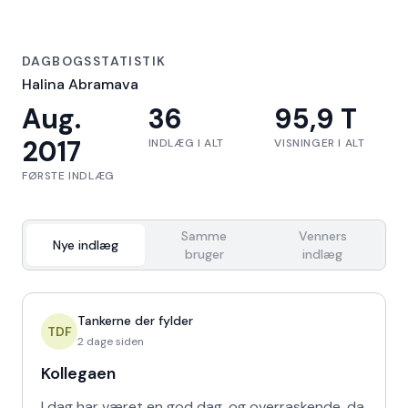
DAGBOGSSTATISTIK
Halina Abramava
Aug.
36
95,9 T
2017
INDLÆG I ALT
VISNINGER I ALT
FØRSTE INDLÆG
Samme
Venners
Nye indlæg
bruger
indlæg
Tankerne der fylder
TDF
2 dage siden
Kollegaen
I dag har været en god dag, og overraskende, da