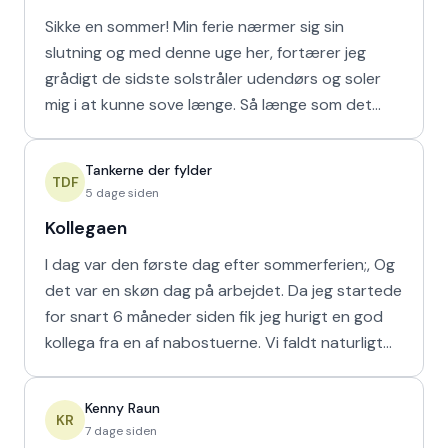
Sikke en sommer! Min ferie nærmer sig sin
slutning og med denne uge her, fortærer jeg
grådigt de sidste solstråler udendørs og soler
mig i at kunne sove længe. Så længe som det
naturligvis er muligt m
Tankerne der fylder
TDF
5 dage siden
Kollegaen
I dag var den første dag efter sommerferien;, Og
det var en skøn dag på arbejdet. Da jeg startede
for snart 6 måneder siden fik jeg hurigt en god
kollega fra en af nabostuerne. Vi faldt naturligt
hur
Kenny Raun
KR
7 dage siden