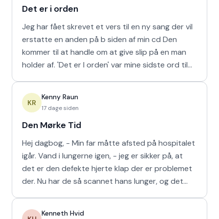
Det er i orden
Jeg har fået skrevet et vers til en ny sang der vil
erstatte en anden på b siden af min cd Den
kommer til at handle om at give slip på en man
holder af. 'Det er I orden' var mine sidste ord til
min m
Kenny Raun
KR
17 dage siden
Den Mørke Tid
Hej dagbog, - Min far måtte afsted på hospitalet
igår. Vand i lungerne igen, - jeg er sikker på, at
det er den defekte hjerte klap der er problemet
der. Nu har de så scannet hans lunger, og det
viser
Kenneth Hvid