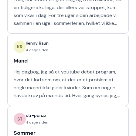
en tidligere kollega, der ellers var stoppet, kom
som vikar i dag. For tre uger siden arbejdede vi
sammen i en uge i sommerferien, hvilket vi ikke
havd
Kenny Raun
KR
4 dage siden
Mand
Hej dagbog, jeg så et youtube debat program,
hvor det lød som om, at det er et problem at
nogle mænd ikke gider kvinder. Som om nogen
havde krav på mænds tid. Hver gang synes jeg,
at de bør vende den
str-ponzz
ST
4 dage siden
Sommer