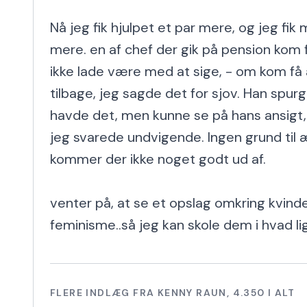
Nå jeg fik hjulpet et par mere, og jeg fik 
mere. en af chef der gik på pension kom fo
ikke lade være med at sige, - om kom få at 
tilbage, jeg sagde det for sjov. Han spurg
havde det, men kunne se på hans ansigt, 
jeg svarede undvigende. Ingen grund til æ
kommer der ikke noget godt ud af.

venter på, at se et opslag omkring kvinder
feminisme..så jeg kan skole dem i hvad lige
FLERE INDLÆG FRA
KENNY RAUN
,
4.350
I ALT