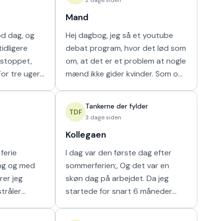
Mand
od dag, og
Hej dagbog, jeg så et youtube
idligere
debat program, hvor det lød som
r stoppet,
om, at det er et problem at nogle
mænd ikke gider kvinder. Som om
ammen i en
nogen havde krav på mænds tid.
ilket vi ikke
Hver gang synes jeg, at de bør
Tankerne der fylder
vende den
TDF
3 dage siden
Kollegaen
ferie
I dag var den første dag efter
ing og med
sommerferien;, Og det var en
rer jeg
skøn dag på arbejdet. Da jeg
stråler
startede for snart 6 måneder
g i at kunne
siden fik jeg hurigt en god kollega
e som det
fra en af nabostuerne. Vi faldt