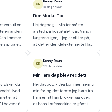
Kenny Raun
m
naturligt hur
KR
15 dage siden
Den Mørke Tid
t vers til en
Hej dagbog, - Min far måtte
tte en anden
afsted på hospitalet igår. Vand i
lungerne igen, - jeg er sikker på,
ve slip på en
at det er den defekte hjerte klap
 I orden' var
der er problemet der. Nu har de
n m
så scannet hans lunger, og det
Kenny Raun
viser
KR
20 dage siden
Min Fars dag blev reddet!
 du
Hej dagbog, - Jeg kommer hjem til
min far..og det første jeg høre fra
ham er, at han brokker sig over,
E i hovedet!
at hans kaffemaskine er gået i
stykker. Han har ikke kunnet få sin