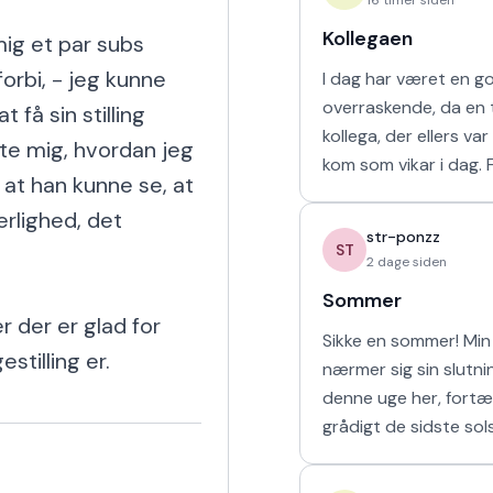
Kollegaen
mig et par subs 
rbi, - jeg kunne 
I dag har været en g
overraskende, da en t
få sin stilling 
kollega, der ellers va
te mig, hvordan jeg 
kom som vikar i dag. For tre uger
at han kunne se, at 
siden arbejdede vi s
rlighed, det 
uge i sommerferien, hv
str-ponzz
havd
ST
2 dage siden
Sommer
 der er glad for 
Sikke en sommer! Min 
stilling er.
nærmer sig sin slutn
denne uge her, fortæ
grådigt de sidste sol
udendørs og soler mi
sove længe. Så læng