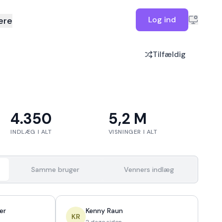
Log ind
ere
Tilfældig
4.350
5,2 M
INDLÆG I ALT
VISNINGER I ALT
Samme bruger
Venners indlæg
er
Kenny Raun
KR
2 dage siden