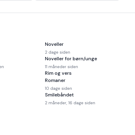
 en Ferrari!
morgen kaffe, - Kaffedrikkerne
Noveller
2 dage siden
Noveller for børn/unge
en
11 måneder siden
Rim og vers
Romaner
10 dage siden
Smilebåndet
2 måneder, 16 dage siden