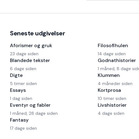
har også en Harley og
Seneste udgivelser
Aforismer og gruk
Filosofihulen
23 dage siden
14 dage siden
Blandede tekster
Godnathistorier
6 dage siden
1 måned, 8 dage sid
Digte
Klummen
5 timer siden
4 måneder siden
Essays
Kortprosa
1 dag siden
10 timer siden
Eventyr og fabler
Livshistorier
1 måned, 28 dage siden
4 dage siden
Fantasy
17 dage siden