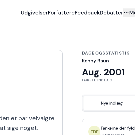
Udgivelser
Forfattere
Feedback
Debatter
M
DAGBOGSSTATISTIK
Kenny Raun
Aug. 2001
FØRSTE INDLÆG
Nye indlæg
en et par velvalgte 
t sige noget.

Tankerne der fyld
TDF
16 timer siden