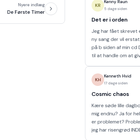
Kenny Raun
Nyere indlæg
naturligvis er muligt 
KR
5 dage siden
De Første Timer
Det er i orden
Jeg har fået skrevet e
ny sang der vil ersta
på b siden af min cd Den kommer
til at handle om at gi
man holder af. 'Det er
mine sidste ord til mi
Kenneth Hvid
KH
17 dage siden
Cosmic chaos
Kære søde lille dagbog Elsker
mig endnu? Ja for helvede! Hvad
er problemet? Problemet er at
jeg har risengrød IND
Har vi vores båd? Yes sir OG vi