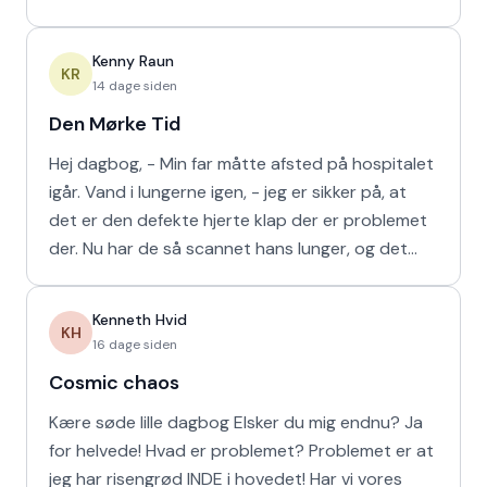
min m
Kenny Raun
KR
14 dage siden
Den Mørke Tid
Hej dagbog, - Min far måtte afsted på hospitalet
igår. Vand i lungerne igen, - jeg er sikker på, at
det er den defekte hjerte klap der er problemet
der. Nu har de så scannet hans lunger, og det
viser
Kenneth Hvid
KH
16 dage siden
Cosmic chaos
Kære søde lille dagbog Elsker du mig endnu? Ja
for helvede! Hvad er problemet? Problemet er at
jeg har risengrød INDE i hovedet! Har vi vores