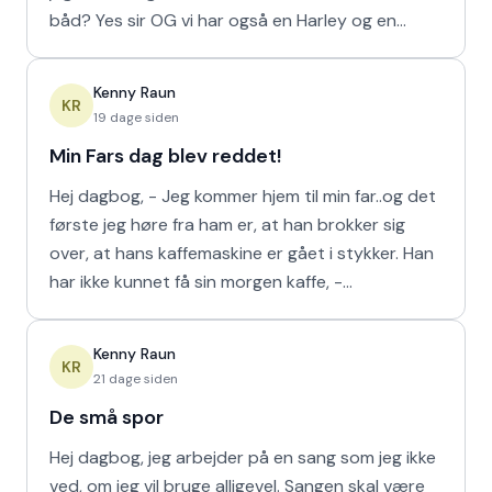
båd? Yes sir OG vi har også en Harley og en
Ferrari!
Kenny Raun
KR
19 dage siden
Min Fars dag blev reddet!
Hej dagbog, - Jeg kommer hjem til min far..og det
første jeg høre fra ham er, at han brokker sig
over, at hans kaffemaskine er gået i stykker. Han
har ikke kunnet få sin morgen kaffe, -
Kaffedrikkerne
Kenny Raun
KR
21 dage siden
De små spor
Hej dagbog, jeg arbejder på en sang som jeg ikke
ved, om jeg vil bruge alligevel. Sangen skal være