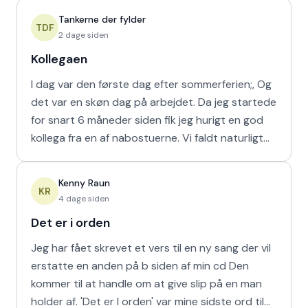
Tankerne der fylder
TDF
2 dage siden
Kollegaen
I dag var den første dag efter sommerferien;, Og
det var en skøn dag på arbejdet. Da jeg startede
for snart 6 måneder siden fik jeg hurigt en god
kollega fra en af nabostuerne. Vi faldt naturligt
hur
Kenny Raun
KR
4 dage siden
Det er i orden
Jeg har fået skrevet et vers til en ny sang der vil
erstatte en anden på b siden af min cd Den
kommer til at handle om at give slip på en man
holder af. 'Det er I orden' var mine sidste ord til