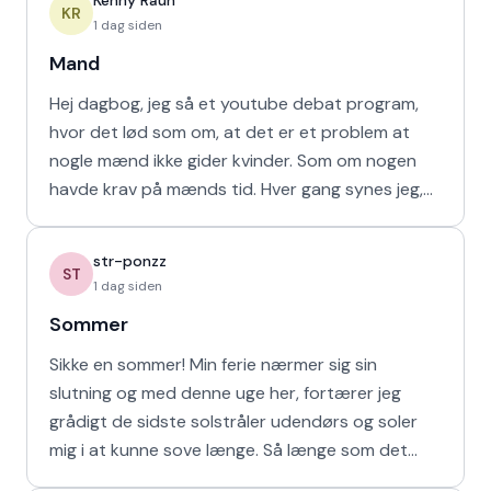
Kenny Raun
KR
1 dag siden
Mand
Hej dagbog, jeg så et youtube debat program,
hvor det lød som om, at det er et problem at
nogle mænd ikke gider kvinder. Som om nogen
havde krav på mænds tid. Hver gang synes jeg,
at de bør vende den
str-ponzz
ST
1 dag siden
Sommer
Sikke en sommer! Min ferie nærmer sig sin
slutning og med denne uge her, fortærer jeg
grådigt de sidste solstråler udendørs og soler
mig i at kunne sove længe. Så længe som det
naturligvis er muligt m