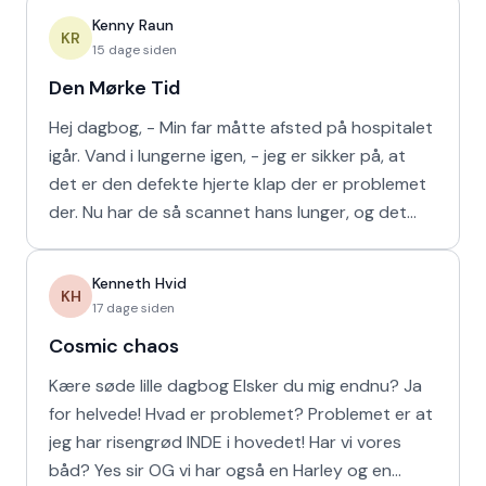
Kenny Raun
KR
15 dage siden
Den Mørke Tid
Hej dagbog, - Min far måtte afsted på hospitalet
igår. Vand i lungerne igen, - jeg er sikker på, at
det er den defekte hjerte klap der er problemet
der. Nu har de så scannet hans lunger, og det
viser
Kenneth Hvid
KH
17 dage siden
Cosmic chaos
Kære søde lille dagbog Elsker du mig endnu? Ja
for helvede! Hvad er problemet? Problemet er at
jeg har risengrød INDE i hovedet! Har vi vores
båd? Yes sir OG vi har også en Harley og en