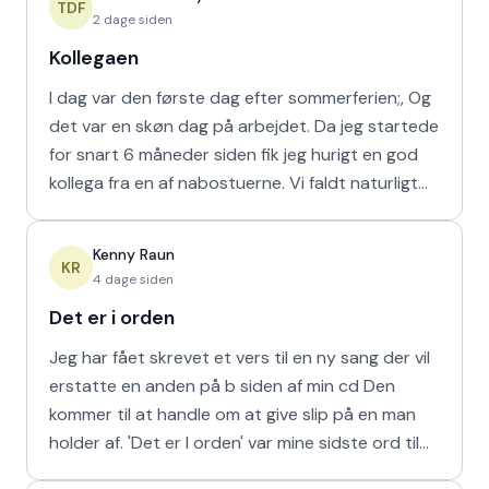
TDF
2 dage siden
Kollegaen
I dag var den første dag efter sommerferien;, Og
det var en skøn dag på arbejdet. Da jeg startede
for snart 6 måneder siden fik jeg hurigt en god
kollega fra en af nabostuerne. Vi faldt naturligt
hur
Kenny Raun
KR
4 dage siden
Det er i orden
Jeg har fået skrevet et vers til en ny sang der vil
erstatte en anden på b siden af min cd Den
kommer til at handle om at give slip på en man
holder af. 'Det er I orden' var mine sidste ord til
min m