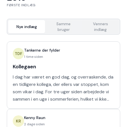
FØRSTE INDLÆG
Samme
Venners
Nye indlæg
bruger
indlæg
Tankerne der fylder
TDF
1 time siden
Kollegaen
I dag har været en god dag, og overraskende, da
en tidligere kollega, der ellers var stoppet, kom
som vikar i dag. For tre uger siden arbejdede vi
sammen i en uge i sommerferien, hvilket vi ikke
havd
Kenny Raun
KR
2 dage siden