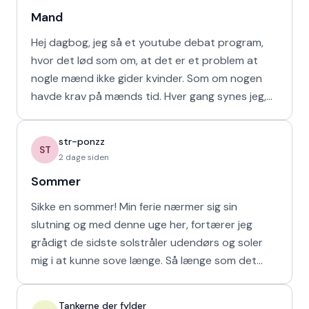
Mand
Hej dagbog, jeg så et youtube debat program,
hvor det lød som om, at det er et problem at
nogle mænd ikke gider kvinder. Som om nogen
havde krav på mænds tid. Hver gang synes jeg,
at de bør vende den
str-ponzz
ST
2 dage siden
Sommer
Sikke en sommer! Min ferie nærmer sig sin
slutning og med denne uge her, fortærer jeg
grådigt de sidste solstråler udendørs og soler
mig i at kunne sove længe. Så længe som det
naturligvis er muligt m
Tankerne der fylder