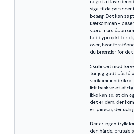
noget at lave derinde
sige til de personer 
besøg. Det kan sagt
kærkommen - baseret
være mere åben omkri
hobbyprojekt for di
over, hvor forståend
du brænder for det.
Skulle det mod forve
tør jeg godt påstå u
vedkommende ikke er
lidt beskrevet af di
ikke kan se, at din
det er dem, der kom
en person, der udny
Der er ingen tryllefo
den hårde, brutale 