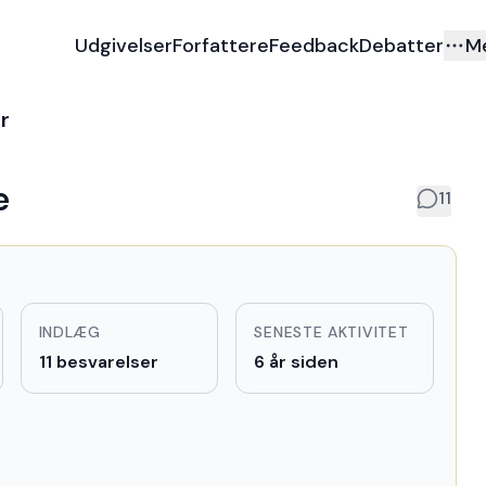
Udgivelser
Forfattere
Feedback
Debatter
M
r
e
11
INDLÆG
SENESTE AKTIVITET
11 besvarelser
6 år siden