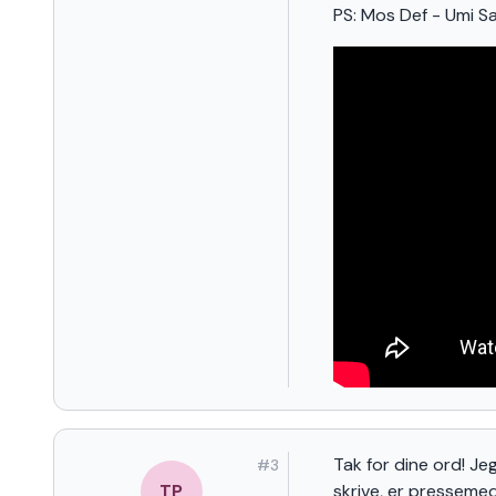
PS: Mos Def - Umi Sa
Tak for dine ord! Jeg
#
3
TP
skrive, er presseme