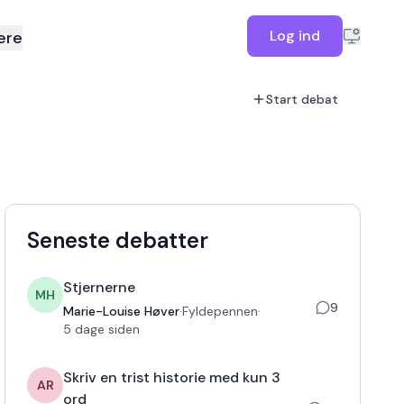
Log ind
ere
Start debat
Seneste debatter
Stjernerne
MH
9
Marie-Louise Høver
·
Fyldepennen
·
5 dage siden
Skriv en trist historie med kun 3
AR
ord