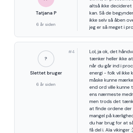
altså ikke decidere
Tatjana P
kan. Så de begynder 
ikke selv så åben ove
6 år siden
jeg er så meget i p
Lol, ja ok, det hånd
#
4
?
tænker heller ikke 
når du går ind i pr
Slettet bruger
energi - folk vil ikke
måske kunne mærke 
6 år siden
end ord ville kunne t
ens nærmeste medm
men trods det tænke
at finde ordene der m
mangel på kærlighed 
du har brug for at 
få del i. Ala vikinge