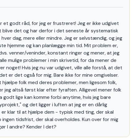
skrive
 et godt råd, for jeg er frustreret! Jeg er ikke udgivet
 blive det og har derfor i det seneste år systematisk
ve hver dag, mere eller mindre. Jeg er selvstændig, og jeg
ste hjemme og kan planlægge min tid. Mit problem er,
dvs. venner/veninder, konstant ringer og mener, at jeg
il alle mulige problemer i min skrivetid, for da mener de
aver noget! Hvis jeg nu var udgivet, ville alle forstå, at det
det er det også for mig. Bare ikke for mine omgivelser.
il at hjælpe folk med deres problemer, men ligesom folk,
r jeg altså først klar efter fyraften. Alligevel mener folk
 godt lige kan komme forbi anytime, hvis jeg bare
projekt," og det ligger i luften at jeg er en dårlig
e er klar til at hjælpe dem - typisk med ting, der skal
jo ingen tidsfrist, der skal overholdes. Kun over for mig
ør I andre? Kender I det?