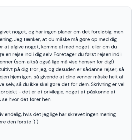
udgivet noget, og har ingen planer om det foreløbig, men
n mening. Jeg tænker, at du måske må gøre op med dig
for at afgive noget, komme af med noget, eller om du
ge en rejse ind i dig selv. Foretager du først rejsen ind i
 venner (som altså også lige må vise hensyn for dig!)
itivt på dig tror jeg, og desuden er sådanne rejser, så
jen hjem igen, så givende at dine venner måske helt af
ive selv, så du ikke skal gøre det for dem. Skrivning er vel
projekt - det er et privilegie, noget at påskønne at
s se hvor det fører hen.
iv endelig, hvis det jeg lige har skrevet ingen mening
ære den første :) )