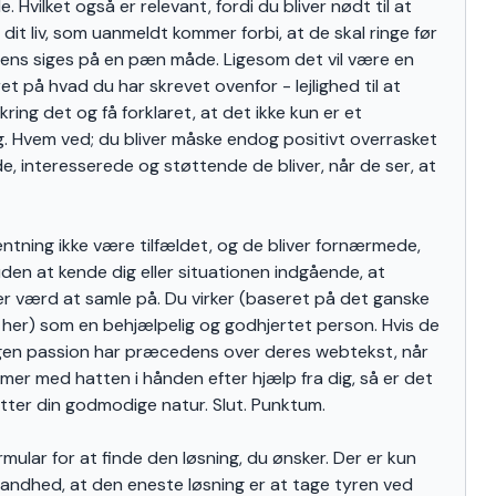
. Hvilket også er relevant, fordi du bliver nødt til at
i dit liv, som uanmeldt kommer forbi, at de skal ringe før
ens siges på en pæn måde. Ligesom det vil være en
 på hvad du har skrevet ovenfor - lejlighed til at
ng det og få forklaret, at det ikke kun er et
g. Hvem ved; du bliver måske endog positivt overrasket
e, interesserede og støttende de bliver, når de ser, at
ntning ikke være tilfældet, og de bliver fornærmede,
den at kende dig eller situationen indgående, at
 værd at samle på. Du virker (baseret på det ganske
g her) som en behjælpelig og godhjertet person. Hvis de
 egen passion har præcedens over deres webtekst, når
mer med hatten i hånden efter hjælp fra dig, så er det
tter din godmodige natur. Slut. Punktum.
rmular for at finde den løsning, du ønsker. Der er kun
sandhed, at den eneste løsning er at tage tyren ved