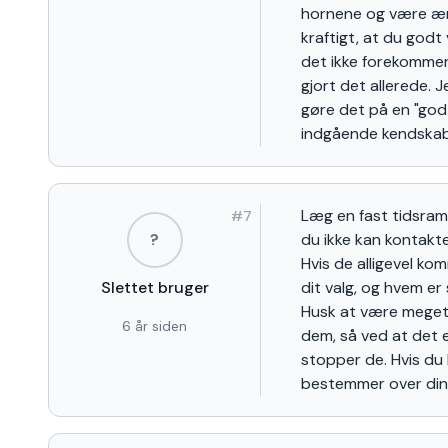
hornene og være ærl
kraftigt, at du godt
det ikke forekommer 
gjort det allerede. 
gøre det på en "god
indgående kendskab
Læg en fast tidsramm
#
7
?
du ikke kan kontakte
Hvis de alligevel kom
Slettet bruger
dit valg, og hvem er
Husk at være meget k
6 år siden
dem, så ved at det e
stopper de. Hvis du
bestemmer over din 