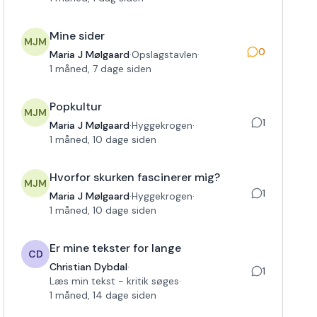
Mine sider
MJM
0
Maria J Mølgaard
·
Opslagstavlen
·
1 måned, 7 dage siden
Popkultur
MJM
1
Maria J Mølgaard
·
Hyggekrogen
·
1 måned, 10 dage siden
Hvorfor skurken fascinerer mig?
MJM
1
Maria J Mølgaard
·
Hyggekrogen
·
1 måned, 10 dage siden
Er mine tekster for lange
CD
Christian Dybdal
·
1
Læs min tekst - kritik søges
·
1 måned, 14 dage siden