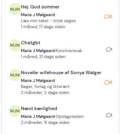
Hej. God sommer
MJM
Maria J Mølgaard
·
0
Læs min tekst - kritik søges
·
1 måned, 17 dage siden
Chatgbt
MJM
1
Maria J Mølgaard
·
Kunstnersnak
·
1 måned, 21 dage siden
Novelle: wifehouse af Sonya Walger
MJM
Maria J Mølgaard
·
0
Bøger, forlag og litterært
·
2 måneder, 2 dage siden
Næst kærlighed
MJM
1
Maria J Mølgaard
·
Opslagstavlen
·
2 måneder, 9 dage siden