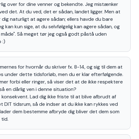
ig over for dine venner og bekendte. Jeg mistænker
 ved det. At du ved, det er sådan, landet ligger. Men at
dig naturligt at agere sådan; ellers havde du bare
Jeg kan kun sige, at du selvfølgelig kan agere sådan, og
 måde". Så meget tør jeg også godt påstå uden
 :)
ernes for hvornår du skriver fx. 8-14, og sig til dem at
s under dette tidsforløb, men du er klar efterfølgende.
mer forbi eller ringer, så viser det at de ikke respektere
 så en dårlig ven i denne situation?
onsekvent. Lad dig ikke friste til at blive afbrudt af
t DIT tidsrum, så de indser at du ikke kan rykkes ved
 lader dem bestemme afbryde dig bliver det dem som
tid.