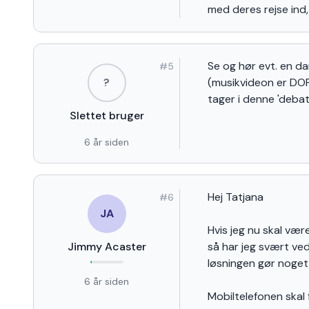
med deres rejse ind
Se og hør evt. en d
#
5
?
(musikvideon er DOP
tager i denne 'debat
Slettet bruger
6 år siden
Hej Tatjana
#
6
JA
Hvis jeg nu skal være
Jimmy Acaster
så har jeg svært ved 
løsningen gør noget 
6 år siden
Mobiltelefonen skal f