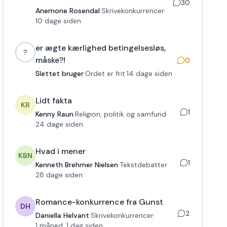
30
Anemone Rosendal
·
Skrivekonkurrencer
·
10 dage siden
er ægte kærlighed betingelsesløs,
?
måske?!
0
Slettet bruger
·
Ordet er frit
·
14 dage siden
Lidt fakta
KR
1
Kenny Raun
·
Religion, politik og samfund
·
24 dage siden
Hvad i mener
KBN
1
Kenneth Brehmer Nielsen
·
Tekstdebatter
·
28 dage siden
Romance-konkurrence fra Gunst
DH
2
Daniella Helvant
·
Skrivekonkurrencer
·
1 måned, 1 dag siden