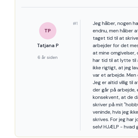
Råd søges om tid til at 
Jeg håber, nogen har
#1
TP
endnu, men håber at
taget tid til at skri
Tatjana P
arbejder for det me
at mine omgivelser, 
6 år siden
har tid til at lytte t
ikke rigtigt, at jeg l
var et arbejde. Men 
Jeg er altid villig t
der går på arbejde, e
konsekvent, at de da
skriver på mit "hobby
veninde, hvis jeg ikk
skrives. For jeg har 
selv! HJÆLP - hvad g