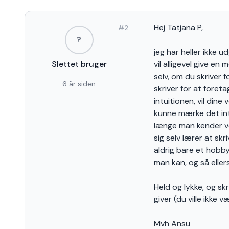
Hej Tatjana P,
#
2
?
jeg har heller ikke 
Slettet bruger
vil alligevel give e
selv, om du skriver 
6 år siden
skriver for at foreta
intuitionen, vil dine
kunne mærke det intu
længe man kender ve
sig selv lærer at skr
aldrig bare et hobby
man kan, og så eller
Held og lykke, og skr
giver (du ville ikke v
Mvh Ansu