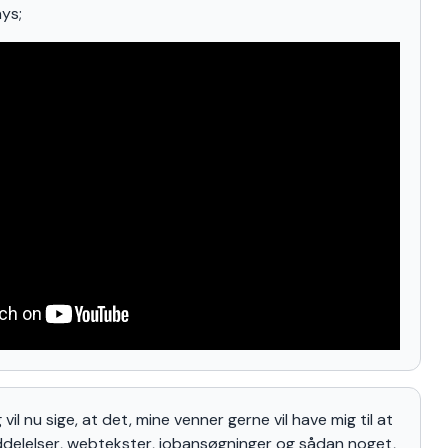
ys;
 vil nu sige, at det, mine venner gerne vil have mig til at
ddelelser, webtekster, jobansøgninger og sådan noget,