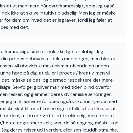
t kreativt men mere håndværksmæssigt, som jeg også
nok ikke at skrive intuitivt pludselig. Men jeg er måske
r for dem om, hvad det er jeg laver, fordi jeg føler at
roces med det.
værksmæssige smitter nok ikke lige foreløbig. Jeg
at din proces behøves at deles med nogen, men blot at
ocessen, vil ubevidste mekanismer afsende en anden
 kunne høre på dig, at du er i proces / kreativ, men vil
det, måske se det, og dermed respektere det mere
ilsige. Selvfølgelig bliver man med tiden blind overfor
ennesker, og glemmer deres dynamiske ændringer,
r jeg at kreativitet/proces også vil kunne hjælpe med
åske skal til for at kunne sige til folk, at det ikke er af
for dem, at du er nødt til at trække dig, men fordi at
så/høste noget mere selv, som de så engang, måske, kan
r :) (og deres rejser ud i verden, eller zen-buddhistmunke,