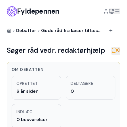
Fyldepennen
>
Debatter
>
Gode råd fra læser til læser
Søger råd vedr. redaktørhjælp
0
OM DEBATTEN
OPRETTET
DELTAGERE
6 år siden
0
INDLÆG
0 besvarelser