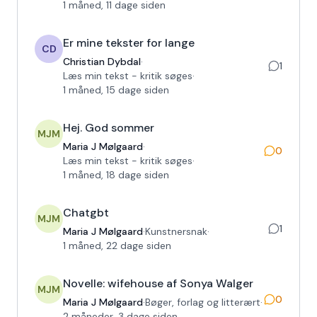
1 måned, 11 dage siden
Er mine tekster for lange
CD
Christian Dybdal
·
1
Læs min tekst - kritik søges
·
1 måned, 15 dage siden
Hej. God sommer
MJM
Maria J Mølgaard
·
0
Læs min tekst - kritik søges
·
1 måned, 18 dage siden
Chatgbt
MJM
1
Maria J Mølgaard
·
Kunstnersnak
·
1 måned, 22 dage siden
Novelle: wifehouse af Sonya Walger
MJM
0
Maria J Mølgaard
·
Bøger, forlag og litterært
·
2 måneder, 3 dage siden