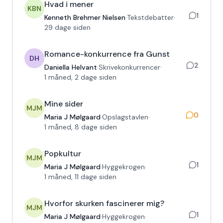
Hvad i mener
KBN
1
Kenneth Brehmer Nielsen
·
Tekstdebatter
·
29 dage siden
Romance-konkurrence fra Gunst
DH
2
Daniella Helvant
·
Skrivekonkurrencer
·
1 måned, 2 dage siden
Mine sider
MJM
0
Maria J Mølgaard
·
Opslagstavlen
·
1 måned, 8 dage siden
Popkultur
MJM
1
Maria J Mølgaard
·
Hyggekrogen
·
1 måned, 11 dage siden
Hvorfor skurken fascinerer mig?
MJM
1
Maria J Mølgaard
·
Hyggekrogen
·