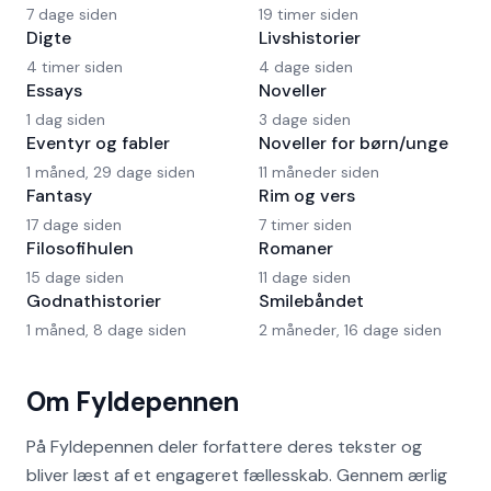
7 dage siden
19 timer siden
Digte
Livshistorier
4 timer siden
4 dage siden
Essays
Noveller
1 dag siden
3 dage siden
Eventyr og fabler
Noveller for børn/unge
1 måned, 29 dage siden
11 måneder siden
Fantasy
Rim og vers
17 dage siden
7 timer siden
Filosofihulen
Romaner
15 dage siden
11 dage siden
Godnathistorier
Smilebåndet
1 måned, 8 dage siden
2 måneder, 16 dage siden
Om Fyldepennen
På Fyldepennen deler forfattere deres tekster og
bliver læst af et engageret fællesskab. Gennem ærlig