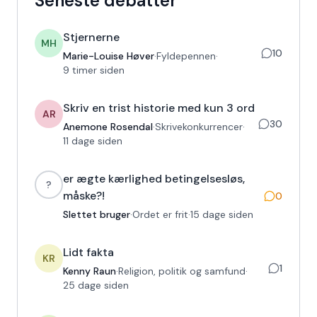
Seneste debatter
Stjernerne
MH
10
Marie-Louise Høver
·
Fyldepennen
·
9 timer siden
Skriv en trist historie med kun 3 ord
AR
30
Anemone Rosendal
·
Skrivekonkurrencer
·
11 dage siden
er ægte kærlighed betingelsesløs,
?
måske?!
0
Slettet bruger
·
Ordet er frit
·
15 dage siden
Lidt fakta
KR
1
Kenny Raun
·
Religion, politik og samfund
·
25 dage siden