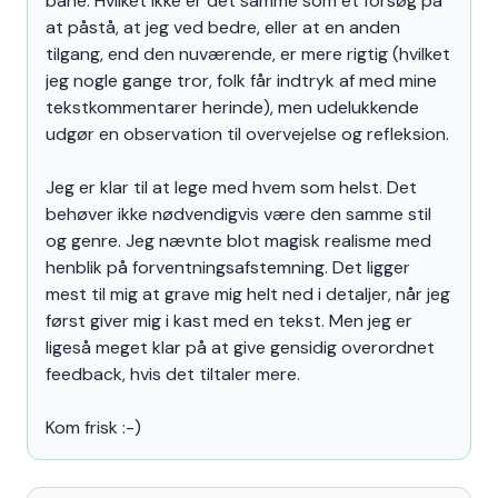
bane. Hvilket ikke er det samme som et forsøg på
at påstå, at jeg ved bedre, eller at en anden
tilgang, end den nuværende, er mere rigtig (hvilket
jeg nogle gange tror, folk får indtryk af med mine
tekstkommentarer herinde), men udelukkende
udgør en observation til overvejelse og refleksion.
Jeg er klar til at lege med hvem som helst. Det
behøver ikke nødvendigvis være den samme stil
og genre. Jeg nævnte blot magisk realisme med
henblik på forventningsafstemning. Det ligger
mest til mig at grave mig helt ned i detaljer, når jeg
først giver mig i kast med en tekst. Men jeg er
ligeså meget klar på at give gensidig overordnet
feedback, hvis det tiltaler mere.
Kom frisk :-)