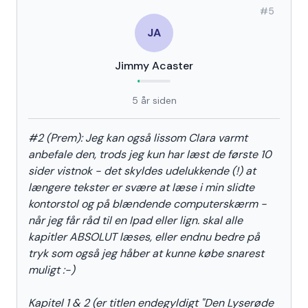
#
5
JA
Jimmy Acaster
5 år siden
#2 (Prem): Jeg kan også lissom Clara varmt
anbefale den, trods jeg kun har læst de første 10
sider vistnok - det skyldes udelukkende (!) at
længere tekster er svære at læse i min slidte
kontorstol og på blændende computerskærm -
når jeg får råd til en Ipad eller lign. skal alle
kapitler ABSOLUT læses, eller endnu bedre på
tryk som også jeg håber at kunne købe snarest
muligt :-)
Kapitel 1 & 2 (er titlen endegyldigt "Den Lyserøde