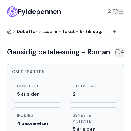
Fyldepennen
>
Debatter
>
Læs min tekst - kritik søges
Gensidig betalæsning - Roman
4
OM DEBATTEN
OPRETTET
DELTAGERE
5 år siden
2
INDLÆG
SENESTE
AKTIVITET
4 besvarelser
5 år siden