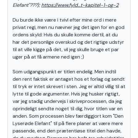
Elefant"???);
https://www.fyld...t-kapitel-1-og-2
Du burde ikke være i tvivl efter mine ord i mere
privat regi, men nu nævner jeg det igen for en god
ordens skyld: Hvis du skulle komme dertil, at du
har det personlige overskud og det rigtige udstyr
til at ville kigge på det, vil jeg skulle bruge et par
uger på at få armene ned igen ;)
Som udgangspunkt er titlen endelig. Men indtil
den rent faktisk er antaget hos et forlag og sendt
til tryk er intet skrevet i sten. Jeg er altid villig til at
lytte til gode argumenter. Hvis jeg husker rigtigt,
var jeg stadig undervejs i skriveprocessen, da jeg
oprindeligt sendte noget til dig, hvor titlen var en
anden. Som processen blev færdiggjort kom "Den
Lyserøde Elefant" til på flere planer at være mere
passende, end den prætentiøse titel den havde,