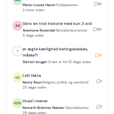
MH
10
Marie-Louise Høver
·
Fyldepennen
·
3 timer siden
Skriv en trist historie med kun 3 ord
AR
30
Anemone Rosendal
·
Skrivekonkurrencer
·
11 dage siden
er ægte kærlighed betingelsesløs,
?
måske?!
0
Slettet bruger
·
Ordet er frit
·
15 dage siden
Lidt fakta
KR
1
Kenny Raun
·
Religion, politik og samfund
·
25 dage siden
Hvad i mener
KBN
1
Kenneth Brehmer Nielsen
·
Tekstdebatter
·
29 dage siden