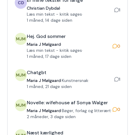
Er mine tekster for lange
CD
Christian Dybdal
·
1
Læs min tekst - kritik søges
·
1 måned, 14 dage siden
Hej. God sommer
MJM
Maria J Mølgaard
·
0
Læs min tekst - kritik søges
·
1 måned, 17 dage siden
Chatgbt
MJM
1
Maria J Mølgaard
·
Kunstnersnak
·
1 måned, 21 dage siden
Novelle: wifehouse af Sonya Walger
MJM
0
Maria J Mølgaard
·
Bøger, forlag og litterært
·
2 måneder, 3 dage siden
Næst kærlighed