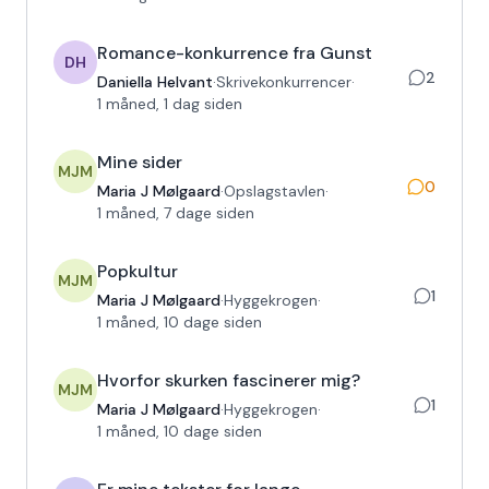
Romance-konkurrence fra Gunst
DH
2
Daniella Helvant
·
Skrivekonkurrencer
·
1 måned, 1 dag siden
Mine sider
MJM
0
Maria J Mølgaard
·
Opslagstavlen
·
1 måned, 7 dage siden
Popkultur
MJM
1
Maria J Mølgaard
·
Hyggekrogen
·
1 måned, 10 dage siden
Hvorfor skurken fascinerer mig?
MJM
1
Maria J Mølgaard
·
Hyggekrogen
·
1 måned, 10 dage siden