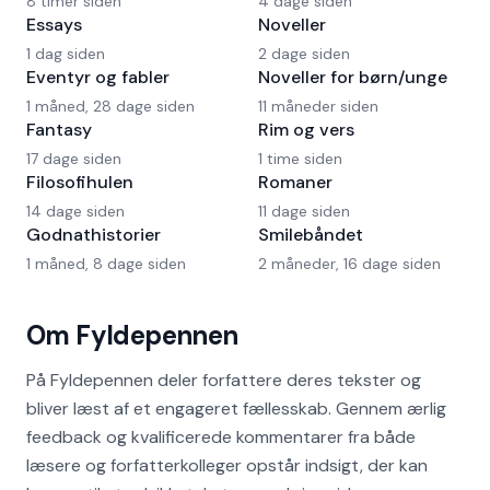
8 timer siden
4 dage siden
Essays
Noveller
1 dag siden
2 dage siden
Eventyr og fabler
Noveller for børn/unge
1 måned, 28 dage siden
11 måneder siden
Fantasy
Rim og vers
17 dage siden
1 time siden
Filosofihulen
Romaner
14 dage siden
11 dage siden
Godnathistorier
Smilebåndet
1 måned, 8 dage siden
2 måneder, 16 dage siden
Om Fyldepennen
På Fyldepennen deler forfattere deres tekster og
bliver læst af et engageret fællesskab. Gennem ærlig
feedback og kvalificerede kommentarer fra både
læsere og forfatterkolleger opstår indsigt, der kan