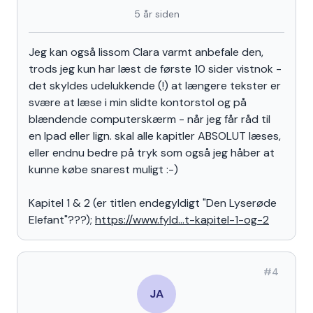
5 år siden
Jeg kan også lissom Clara varmt anbefale den,
trods jeg kun har læst de første 10 sider vistnok -
det skyldes udelukkende (!) at længere tekster er
svære at læse i min slidte kontorstol og på
blændende computerskærm - når jeg får råd til
en Ipad eller lign. skal alle kapitler ABSOLUT læses,
eller endnu bedre på tryk som også jeg håber at
kunne købe snarest muligt :-)
Kapitel 1 & 2 (er titlen endegyldigt "Den Lyserøde
Elefant"???);
https://www.fyld...t-kapitel-1-og-2
#
4
JA