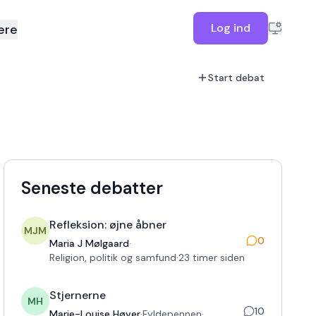
Log ind
ere
Start debat
Seneste debatter
Refleksion: øjne åbner
MJM
0
Maria J Mølgaard
·
Religion, politik og samfund
·
23 timer siden
Stjernerne
MH
10
Marie-Louise Høver
·
Fyldepennen
·