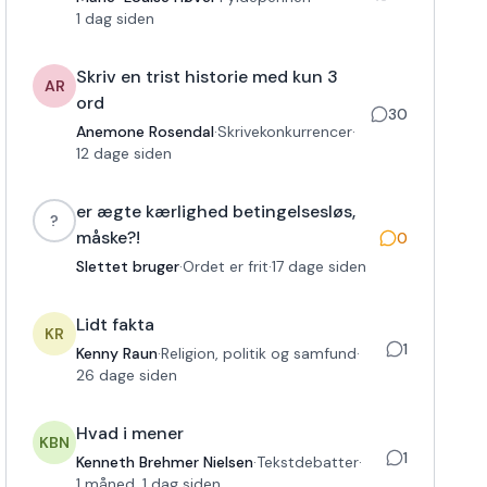
1 dag siden
Skriv en trist historie med kun 3
AR
ord
30
Anemone Rosendal
·
Skrivekonkurrencer
·
12 dage siden
er ægte kærlighed betingelsesløs,
?
måske?!
0
Slettet bruger
·
Ordet er frit
·
17 dage siden
Lidt fakta
KR
1
Kenny Raun
·
Religion, politik og samfund
·
26 dage siden
Hvad i mener
KBN
1
Kenneth Brehmer Nielsen
·
Tekstdebatter
·
1 måned, 1 dag siden