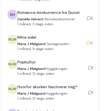
Romance-konkurrence fra Gunst
DH
2
Daniella Helvant
·
Skrivekonkurrencer
·
1 måned, 3 dage siden
Mine sider
MJM
0
Maria J Mølgaard
·
Opslagstavlen
·
1 måned, 9 dage siden
Popkultur
MJM
1
Maria J Mølgaard
·
Hyggekrogen
·
1 måned, 12 dage siden
Hvorfor skurken fascinerer mig?
MJM
1
Maria J Mølgaard
·
Hyggekrogen
·
1 måned, 12 dage siden