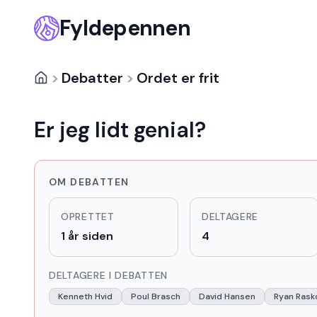
Fyldepennen
>
Debatter
>
Ordet er frit
Er jeg lidt genial?
OM DEBATTEN
OPRETTET
DELTAGERE
1 år siden
4
DELTAGERE I DEBATTEN
Kenneth Hvid
Poul Brasch
David Hansen
Ryan Rask