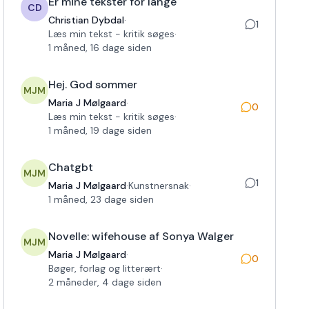
Er mine tekster for lange
CD
Christian Dybdal
·
1
Læs min tekst - kritik søges
·
1 måned, 16 dage siden
Hej. God sommer
MJM
Maria J Mølgaard
·
0
Læs min tekst - kritik søges
·
1 måned, 19 dage siden
Chatgbt
MJM
1
Maria J Mølgaard
·
Kunstnersnak
·
1 måned, 23 dage siden
Novelle: wifehouse af Sonya Walger
MJM
Maria J Mølgaard
·
0
Bøger, forlag og litterært
·
2 måneder, 4 dage siden