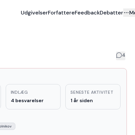
Udgivelser
Forfattere
Feedback
Debatter
M
4
INDLÆG
SENESTE AKTIVITET
4 besvarelser
1 år siden
olnikov