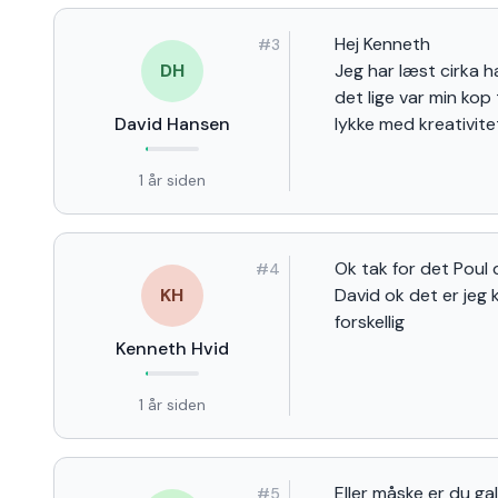
Hej Kenneth
#
3
DH
Jeg har læst cirka 
det lige var min kop
David Hansen
lykke med kreativite
1 år siden
Ok tak for det Poul
#
4
KH
David ok det er jeg 
forskellig
Kenneth Hvid
1 år siden
Eller måske er du gal
#
5