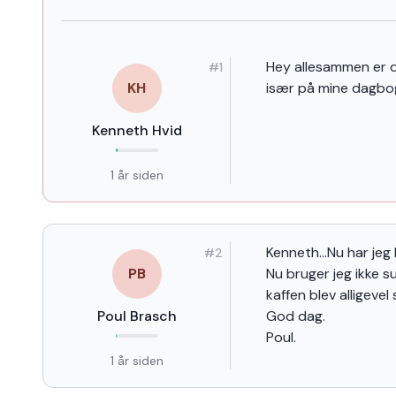
Er jeg lidt genial?
Hey allesammen er d
#1
KH
især på mine dagbog
Kenneth Hvid
1 år siden
Kenneth...Nu har jeg
#
2
PB
Nu bruger jeg ikke s
kaffen blev alligevel
Poul Brasch
God dag.
Poul.
1 år siden