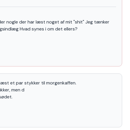
er nogle der har læst noget af mit "shit" Jeg tænker
sindlæg Hvad synes i om det ellers?
 læst et par stykker til morgenkaffen.
ukker, men d
 sødet.