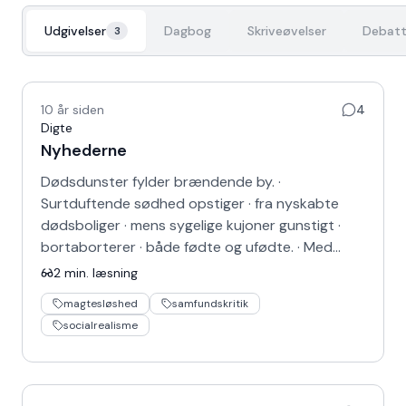
Udgivelser
Dagbog
Skriveøvelser
Debatt
3
10 år siden
4
Digte
Nyhederne
Dødsdunster fylder brændende by. ·
Surtduftende sødhed opstiger · fra nyskabte
dødsboliger · mens sygelige kujoner gunstigt ·
bortaborterer · både fødte og ufødte. · Med
dødelige h…
2
min. læsning
magtesløshed
samfundskritik
socialrealisme