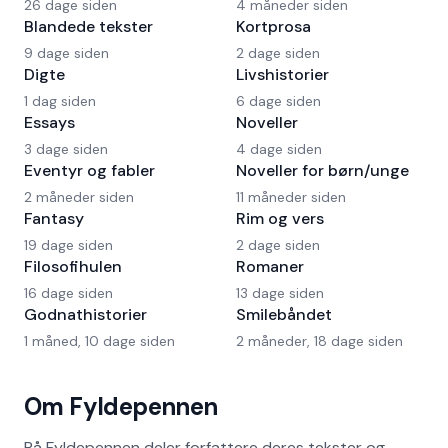
26 dage siden
4 måneder siden
Blandede tekster
Kortprosa
9 dage siden
2 dage siden
Digte
Livshistorier
1 dag siden
6 dage siden
Essays
Noveller
3 dage siden
4 dage siden
Eventyr og fabler
Noveller for børn/unge
2 måneder siden
11 måneder siden
Fantasy
Rim og vers
19 dage siden
2 dage siden
Filosofihulen
Romaner
16 dage siden
13 dage siden
Godnathistorier
Smilebåndet
1 måned, 10 dage siden
2 måneder, 18 dage siden
Om Fyldepennen
På Fyldepennen deler forfattere deres tekster og