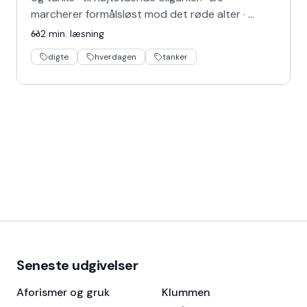
marcherer formålsløst mod det røde alter · …
2
min. læsning
digte
hverdagen
tanker
Seneste udgivelser
Aforismer og gruk
Klummen