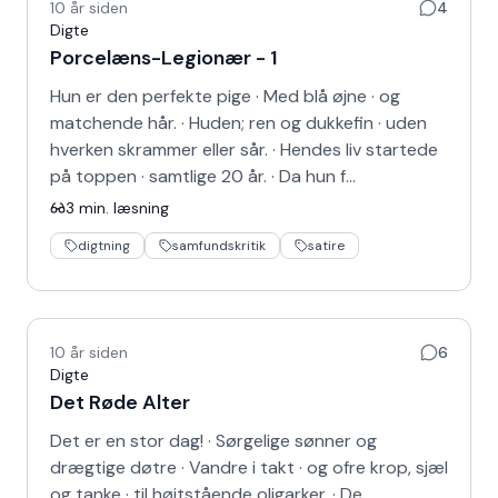
10 år siden
4
Digte
Porcelæns-Legionær - 1
Hun er den perfekte pige · Med blå øjne · og
matchende hår. · Huden; ren og dukkefin · uden
hverken skrammer eller sår. · Hendes liv startede
på toppen · samtlige 20 år. · Da hun f…
3
min. læsning
digtning
samfundskritik
satire
10 år siden
6
Digte
Det Røde Alter
Det er en stor dag! · Sørgelige sønner og
drægtige døtre · Vandre i takt · og ofre krop, sjæl
og tanke · til højtstående oligarker. · De