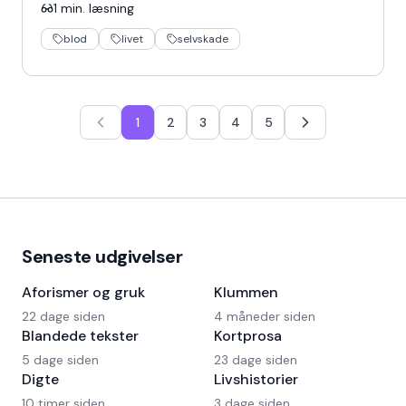
1
min. læsning
blod
livet
selvskade
1
2
3
4
5
Seneste udgivelser
Aforismer og gruk
Klummen
22 dage siden
4 måneder siden
Blandede tekster
Kortprosa
5 dage siden
23 dage siden
Digte
Livshistorier
10 timer siden
3 dage siden