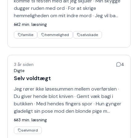
komme til festen med alt jeg skjuler · Min skygge
dugger ruden med ord · For at skrige
hemmeligheden om mit indre mord · Jeg vil ba…
2
min. læsning
familie
hemmelighed
selvskade
3 år siden
4
Digte
Selv voldtægt
Jeg rører ikke løsesummen mellem overførslen ·
Du giver hende blot kniven · Gemt væk bagi i
butikken · Med hendes fingers spor · Hun gynger
gladeligt sin pose mod den blonde pige m…
3
min. læsning
selvmord