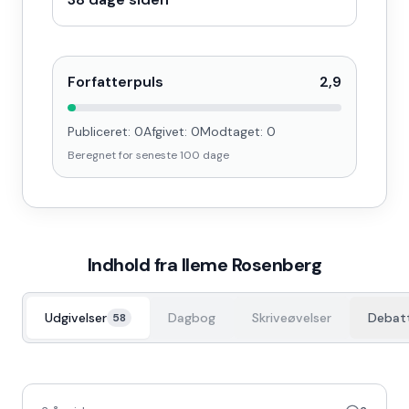
Forfatterpuls
2,9
Publiceret:
0
Afgivet:
0
Modtaget:
0
Beregnet for seneste
100
dage
Indhold fra
Ileme Rosenberg
Udgivelser
Dagbog
Skriveøvelser
Debat
58