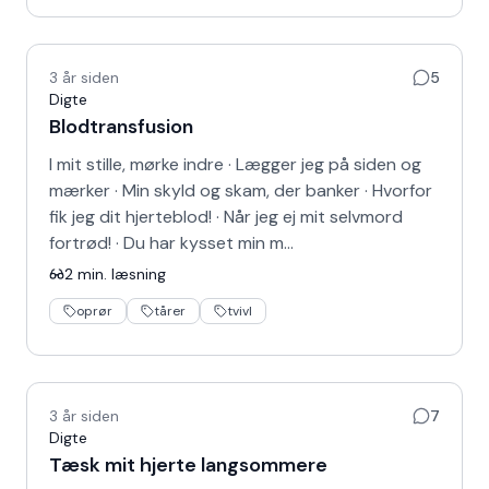
3 år siden
5
Digte
Blodtransfusion
I mit stille, mørke indre · Lægger jeg på siden og
mærker · Min skyld og skam, der banker · Hvorfor
fik jeg dit hjerteblod! · Når jeg ej mit selvmord
fortrød! · Du har kysset min m…
2
min. læsning
oprør
tårer
tvivl
3 år siden
7
Digte
Tæsk mit hjerte langsommere