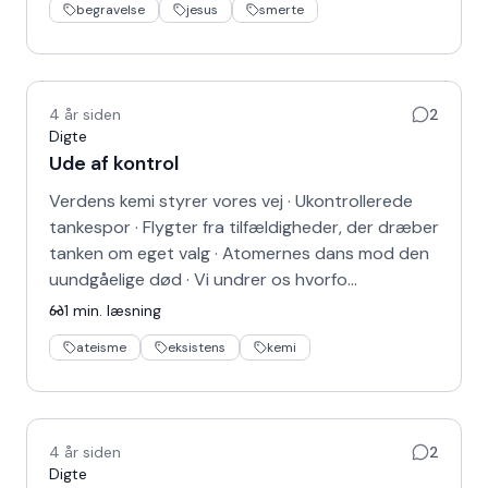
begravelse
jesus
smerte
4 år siden
2
Digte
Ude af kontrol
Verdens kemi styrer vores vej · Ukontrollerede
tankespor · Flygter fra tilfældigheder, der dræber
tanken om eget valg · Atomernes dans mod den
uundgåelige død · Vi undrer os hvorfo…
1
min. læsning
ateisme
eksistens
kemi
4 år siden
2
Digte