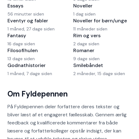
Essays
Noveller
56 minutter siden
1 dag siden
Eventyr og fabler
Noveller for børn/unge
1 måned, 27 dage siden
11 måneder siden
Fantasy
Rim og vers
16 dage siden
2 dage siden
Filosofihulen
Romaner
13 dage siden
9 dage siden
Godnathistorier
Smilebåndet
1 måned, 7 dage siden
2 måneder, 15 dage siden
Om Fyldepennen
På Fyldepennen deler forfattere deres tekster og
bliver læst af et engageret fællesskab. Gennem ærlig
feedback og kvalificerede kommentarer fra både
læsere og forfatterkolleger opstår indsigt, der kan
bruges til at udvikle teksten og skrive videre.