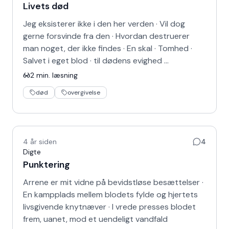
Livets død
Jeg eksisterer ikke i den her verden · Vil dog
gerne forsvinde fra den · Hvordan destruerer
man noget, der ikke findes · En skal · Tomhed ·
Salvet i eget blod · til dødens evighed …
2
min. læsning
død
overgivelse
4 år siden
4
Digte
Punktering
Arrene er mit vidne på bevidstløse besættelser ·
En kampplads mellem blodets fylde og hjertets
livsgivende knytnæver · I vrede presses blodet
frem, uanet, mod et uendeligt vandfald