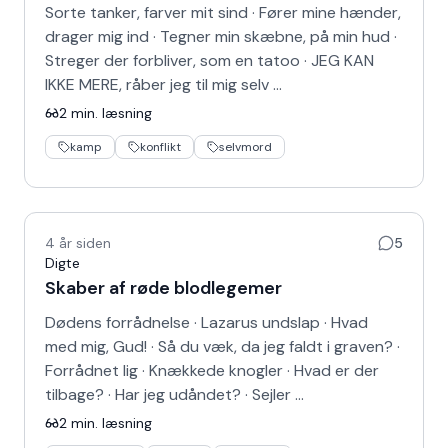
Sorte tanker, farver mit sind · Fører mine hænder,
drager mig ind · Tegner min skæbne, på min hud ·
Streger der forbliver, som en tatoo · JEG KAN
IKKE MERE, råber jeg til mig selv …
2
min. læsning
kamp
konflikt
selvmord
4 år siden
5
Digte
Skaber af røde blodlegemer
Dødens forrådnelse · Lazarus undslap · Hvad
med mig, Gud! · Så du væk, da jeg faldt i graven? ·
Forrådnet lig · Knækkede knogler · Hvad er der
tilbage? · Har jeg udåndet? · Sejler …
2
min. læsning