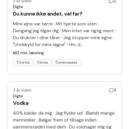
3 år siden
2
Digte
Du kunne ikke andet, vel far?
Mine øjne var tørre · Mit hjerte som sten ·
Dengang jeg tilgav dig · Men intet var rigtig ment ·
Du drukner i dine tårer · Jeg stopper mine egne ·
"Undskyld for mine løgne" · Hm, d…
2
min. læsning
fortid
krise
mennesket
3 år siden
3
Digte
Vodka
40% kalder de mig · Jeg flyder ud · Blandt mange
mennesker · Bølger frem of tilbage inden
sammenstødet med dem · Du voldtager mig og