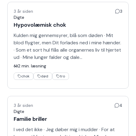
3 år siden
3
Digte
Hypovolæmisk chok
Kulden mig gennemsyrer, blå som døden · Mit
blod flygter, men Dit forlades ned i mine hænder.
· Som et sort hul flås alle organernes liv til hjertet
ud · Mine lunger falder og dale…
2
min. læsning
chok
død
tro
3 år siden
4
Digte
Familie briller
I ved det ikke · Jeg døber mig i mudder · For at