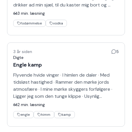
drikker ad min sjæl, til du kaster mig bort og …
3
min. læsning
fodømmelse
vodka
3 år siden
5
Digte
Engle kamp
Flyvende hvide vinger · I himlen de daler · Med
tidsløst hastighed · Rammer den mørke jords
atmosfære · I mine mørke skyggers forfølgere ·
Ligger jeg som den tunge klippe · Usynlig…
2
min. læsning
engle
himm
kamp