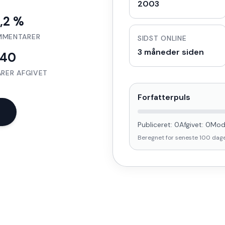
2003
,2 %
MMENTARER
SIDST ONLINE
3 måneder siden
240
RER AFGIVET
Forfatterpuls
Publiceret:
0
Afgivet:
0
Mod
Beregnet for seneste
100
dag