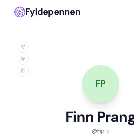
Fyldepennen
FP
Finn Pran
@
Fipra