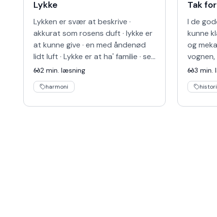
Lykke
Tak for
Lykken er svær at beskrive ·
I de god
akkurat som rosens duft · lykke er
kunne kl
at kunne give · en med åndenød
og mekan
lidt luft · Lykke er at ha' familie · se
vognen,
sit afkom vokse op · lykke er is
ovnen · 
2
min. læsning
3
min. 
med vanille…
før man f
harmoni
histor