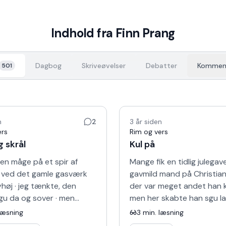
Indhold fra
Finn Prang
Dagbog
Skriveøvelser
Debatter
Kommen
501
n
2
3 år siden
ers
Rim og vers
g skrål
Kul på
en måge på et spir af
Mange fik en tidlig julegave
· ved det gamle gasværk
gavmild mand på Christian
yhøj · jeg tænkte, den
der var meget andet han ku
gu da og sover · men
men her skabte han sgu l
g vågnede mågen og fløj ·
· for han delte ud af andr
læsning
3
min. læsning
ne følge den længe…
· i en…