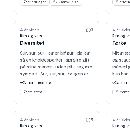
erindringer
livsanskuelse
efter
4 år siden
3
4 år side
Rim og vers
Rim og v
Diversitet
Tørke
Sur, sur, sur · jeg er bifigur · da jeg
Mit græs
så en knoldesparker · sprøjte gift
og staud
på mine marker · uden pli - røg min
måned gi
sympati · Sur, sur, sur · brugen er
kun kan
obskur · jeg ku' finde hjem til b…
kirsebær
3
min. læsning
2
min. 
· de skri
eksistens
fremt
4 år siden
5
4 år side
Rim og vers
Rim og v