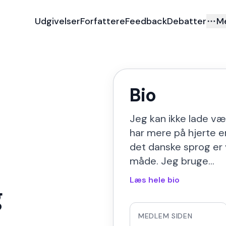
Udgivelser
Forfattere
Feedback
Debatter
M
Bio
Jeg kan ikke lade væ
har mere på hjerte e
det danske sprog er 
måde. Jeg bruge…
Læs hele bio
g
MEDLEM SIDEN