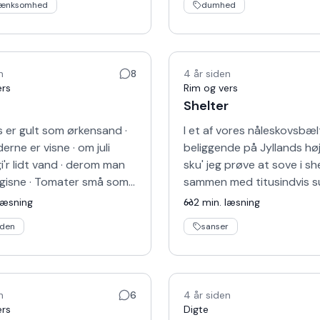
tænksomhed
dumhed
n
8
4 år siden
ers
Rim og vers
Shelter
 er gult som ørkensand ·
I et af vores nåleskovsbælt
erne er visne · om juli
beliggende på Jyllands høj
'r lidt vand · derom man
sku' jeg prøve at sove i she
 gisne · Tomater små som
sammen med titusindvis s
 · radiser der er sprukne -
myg · Selv dybest nede i
læsning
2
min. læsning
ger e…
soveposen · var det umul
iden
sanser
n
6
4 år siden
ers
Digte