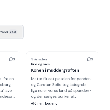
tarer
240
3
3 år siden
3
Rim og vers
Konen i muddergrøften
 · fra en
Mette fik sat pistolen for panden ·
sborg ·
og Carsten Sofie tog ladegreb ·
' lave ·
lige nu er vores land på spanden ·
andesorg
og der sælges bunker af
es penge
Randersreb · det blæste de på i
3
min. læsning
radikale · "lad lande…