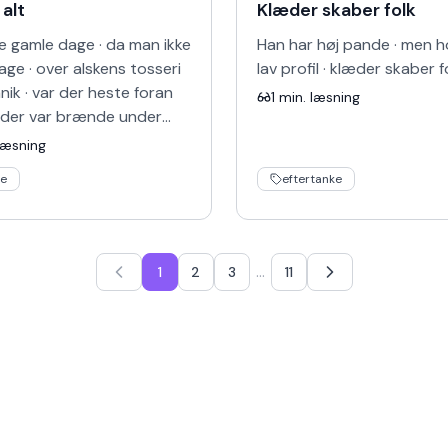
 alt
Klæder skaber folk
e gamle dage · da man ikke
Han har høj pande · men h
age · over alskens tosseri
lav profil · klæder skaber f
ik · var der heste foran
1
min. læsning
 der var brænde under
men det vared' ikke længe
læsning
ik · …
ie
eftertanke
…
1
2
3
11