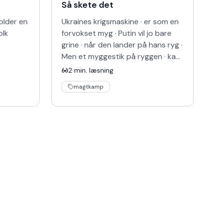
Så skete det
older en
Ukraines krigsmaskine · er som en
olk
forvokset myg · Putin vil jo bare
grine · når den lander på hans ryg ·
Men et myggestik på ryggen · kan
man ik' imødegå · det kan
2
min. læsning
maltraktere lykk…
magtkamp