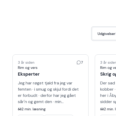
Udgivelser
3 år siden
7
3 år side
Rim og vers
Rim og v
Eksperter
Skrig o
Jeg har røget tjald fra jeg var
Der sad 
femten · i smug og skjul fordi det
kobber 
er forbudt · derfor har jeg gået
her i Åb
sår'n og gemt den · min
sidder s
hemmelighed - men nu er det slut ·
pludseli
2
min. læsning
2
min. 
Dengang var der dem d…
Jeg kun