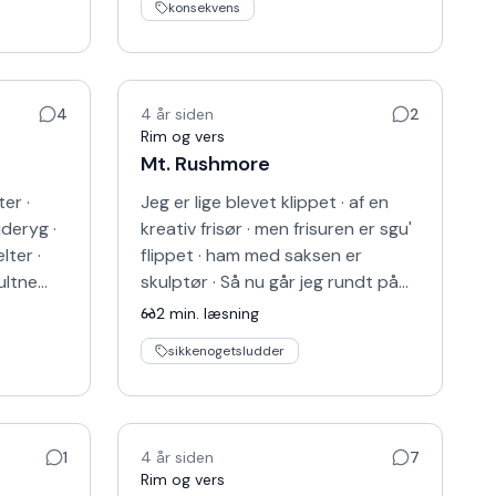
konsekvens
4
4 år siden
2
Rim og vers
Mt. Rushmore
er ·
Jeg er lige blevet klippet · af en
deryg ·
kreativ frisør · men frisuren er sgu'
lter ·
flippet · ham med saksen er
ultne
skulptør · Så nu går jeg rundt på
gaden · med Mount Rushmore i mit
2
min. læsning
…
hår · støtte…
sikkenogetsludder
1
4 år siden
7
Rim og vers