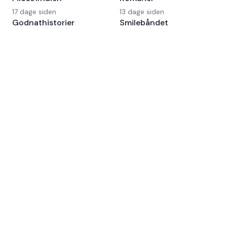
17 dage siden
13 dage siden
Godnathistorier
Smilebåndet
1 måned, 10 dage siden
2 måneder, 18 dage siden
Om Fyldepennen
På Fyldepennen deler forfattere deres tekster og
bliver læst af et engageret fællesskab. Gennem ærlig
feedback og kvalificerede kommentarer fra både
læsere og forfatterkolleger opstår indsigt, der kan
bruges til at udvikle teksten og skrive videre.
Forfatternetværket er stedet, hvor
skrivebordsskuffens tekster møder læsere.
Retningslinjer
Privatlivspolitik
Cookiepolitik