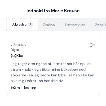
Indhold fra
Marie Krause
Udgivelser
Dagbog
Skriveøvelser
Debatt
1
2 år siden
2
Digte
(u)Klar
Jeg tager øreringene af · sætter mit hår op i en
stram knold · jeg stikker mine bukseben ned i
sokkerne · så jeg bedre kan løbe · så han ikke kan
hive mig i håret · så han ikke riv…
2
min. læsning