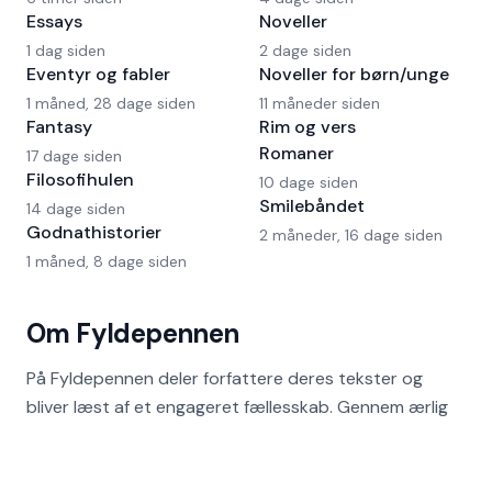
Essays
Noveller
1 dag siden
2 dage siden
Eventyr og fabler
Noveller for børn/unge
1 måned, 28 dage siden
11 måneder siden
Fantasy
Rim og vers
Romaner
17 dage siden
Filosofihulen
10 dage siden
Smilebåndet
14 dage siden
Godnathistorier
2 måneder, 16 dage siden
1 måned, 8 dage siden
Om Fyldepennen
På Fyldepennen deler forfattere deres tekster og
bliver læst af et engageret fællesskab. Gennem ærlig
feedback og kvalificerede kommentarer fra både
læsere og forfatterkolleger opstår indsigt, der kan