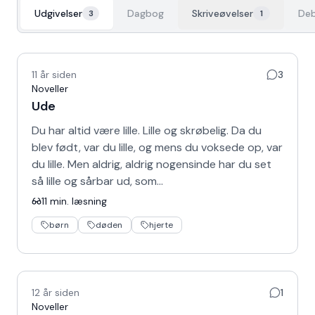
Udgivelser
Dagbog
Skriveøvelser
Deb
3
1
11 år siden
3
Noveller
Ude
Du har altid være lille. Lille og skrøbelig. Da du
blev født, var du lille, og mens du voksede op, var
du lille. Men aldrig, aldrig nogensinde har du set
så lille og sårbar ud, som…
11
min. læsning
børn
døden
hjerte
12 år siden
1
Noveller