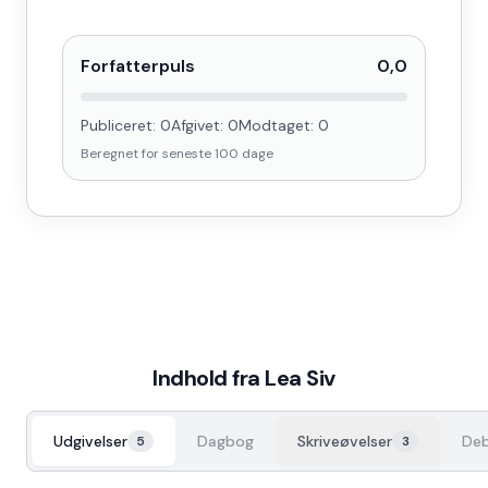
Forfatterpuls
0,0
Publiceret:
0
Afgivet:
0
Modtaget:
0
Beregnet for seneste
100
dage
Indhold fra
Lea Siv
Udgivelser
Dagbog
Skriveøvelser
Deb
5
3