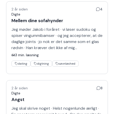
2 år siden
4
Digte
Mellem dine sofahynder
Jeg møder Jakob i foråret · vi løser sudoku og
spiser vingummibamser · og jeg accepterer, at de
daglige joints · jo nok er det samme som et glas
rødvin · Han kræver det ikke af mig…
3
min. læsning
dating
digtning
søvnløshed
2 år siden
8
Digte
Angst
Jeg skal skrive noget · Helst nogenlunde ærligt ·