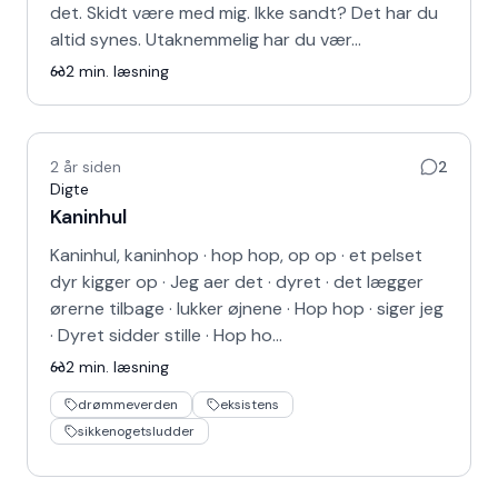
det. Skidt være med mig. Ikke sandt? Det har du
altid synes. Utaknemmelig har du vær…
2
min. læsning
2 år siden
2
Digte
Kaninhul
Kaninhul, kaninhop · hop hop, op op · et pelset
dyr kigger op · Jeg aer det · dyret · det lægger
ørerne tilbage · lukker øjnene · Hop hop · siger jeg
· Dyret sidder stille · Hop ho…
2
min. læsning
drømmeverden
eksistens
sikkenogetsludder