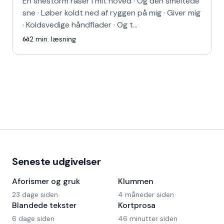
En snestorm raser i mit hoved · Og den smeltede
sne · Løber koldt ned af ryggen på mig · Giver mig
· Koldsvedige håndflader · Og t…
2
min. læsning
Seneste udgivelser
Aforismer og gruk
Klummen
23 dage siden
4 måneder siden
Blandede tekster
Kortprosa
6 dage siden
46 minutter siden