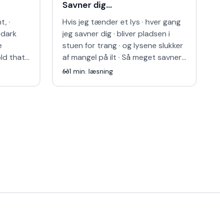
Savner dig...
t, ·
Hvis jeg tænder et lys · hver gang
 dark
jeg savner dig · bliver pladsen i
e
stuen for trang · og lysene slukker
old that
af mangel på ilt · Så meget savner
es
jeg dig
1
min. læsning