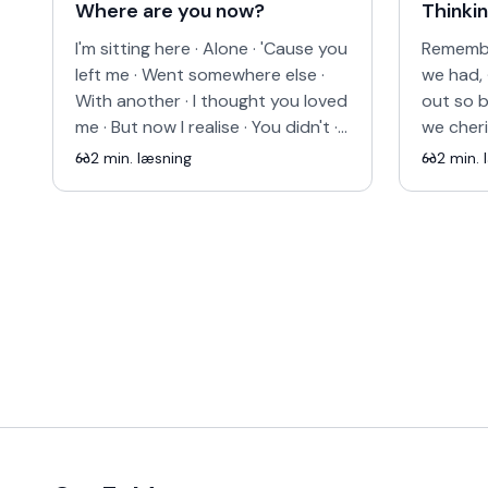
Where are you now?
Thinkin
I'm sitting here · Alone · 'Cause you
Remembe
left me · Went somewhere else ·
we had, 
With another · I thought you loved
out so 
me · But now I realise · You didn't ·
we cher
Not even the first day · The day
you love
2
min. læsning
2
min. 
we m…
can't we