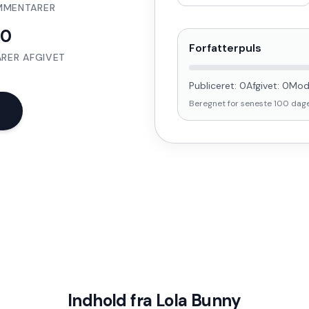
MMENTARER
0
Forfatterpuls
RER AFGIVET
Publiceret:
0
Afgivet:
0
Mod
Beregnet for seneste
100
dag
Indhold fra
Lola Bunny