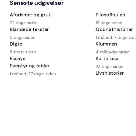
Seneste udgivelser
Aforismer og gruk
Filosofihulen
22 dage siden
13 dage siden
Blandede tekster
Godnathistorier
5 dage siden
1 måned, 7 dage sid
Digte
Klummen
8 timer siden
4 måneder siden
Essays
Kortprosa
Eventyr og fabler
23 dage siden
Livshistorier
1 måned, 27 dage siden
Fantasy
3 dage siden
16 dage siden