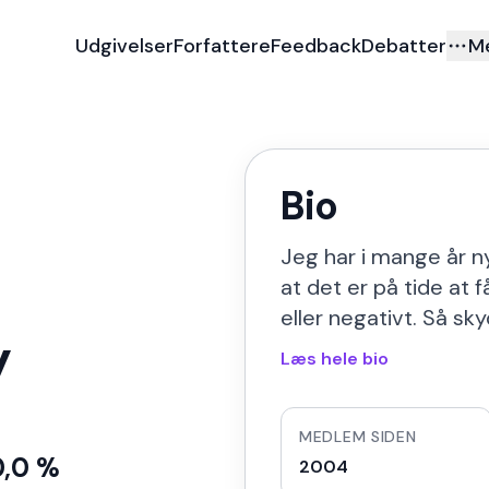
Udgivelser
Forfattere
Feedback
Debatter
M
Bio
Jeg har i mange år ny
at det er på tide at 
eller negativt. Så sk
y
Læs hele bio
MEDLEM SIDEN
0,0 %
2004