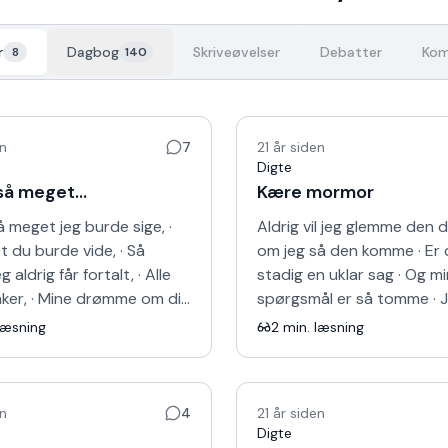
r
Dagbog
Skriveøvelser
Debatter
Kom
8
140
en
7
21 år siden
Digte
så meget...
Kære mormor
å meget jeg burde sige, ·
Aldrig vil jeg glemme den d
 du burde vide, · Så
om jeg så den komme · Er 
 aldrig får fortalt, · Alle
stadig en uklar sag · Og m
ker, · Mine drømme om dig
spørgsmål er så tomme · 
 Sammen, · Vil vi
det værste syn · Da du lå d
læsning
2
min. læsning
nde være sam…
Som om det gik igenne…
en
4
21 år siden
Digte