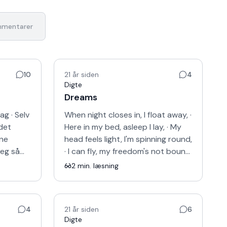
mentarer
10
21 år siden
4
Digte
Dreams
ag · Selv
When night closes in, I float away, ·
det
Here in my bed, asleep I lay, · My
ine
head feels light, I'm spinning round,
Jeg så
· I can fly, my freedom's not bound,
er ·
· My feelings let lose, nothing …
2
min. læsning
4
21 år siden
6
Digte