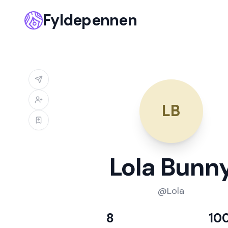
Fyldepennen
LB
Lola Bunn
@
Lola
8
10