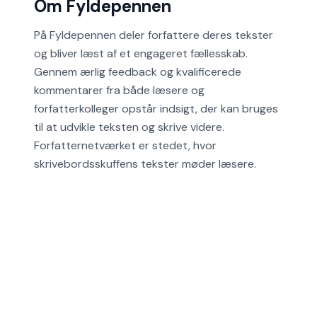
Om Fyldepennen
På Fyldepennen deler forfattere deres tekster
og bliver læst af et engageret fællesskab.
Gennem ærlig feedback og kvalificerede
kommentarer fra både læsere og
forfatterkolleger opstår indsigt, der kan bruges
til at udvikle teksten og skrive videre.
Forfatternetværket er stedet, hvor
skrivebordsskuffens tekster møder læsere.
Retningslinjer
Privatlivspolitik
Cookiepolitik
Hjælp
Alle områder