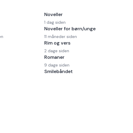
Noveller
1 dag siden
Noveller for børn/unge
en
11 måneder siden
Rim og vers
2 dage siden
Romaner
9 dage siden
Smilebåndet
2 måneder, 15 dage siden