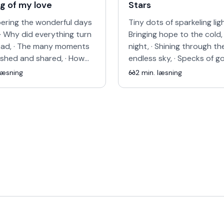
g of my love
Stars
ring the wonderful days
Tiny dots of sparkeling ligh
· Why did everything turn
Bringing hope to the cold,
bad, · The many moments
night, · Shining through th
ished and shared, · How
endless sky, · Specks of g
d, how you cared, · Why
seem to fly, · Billions of mil
læsning
2
min. læsning
 travel back …
between them and m…