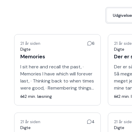
Udgivelse
21 år siden
6
21 år sid
Digte
Digte
Memories
Der er 
I sit here and recall the past, ·
Der er s
Memories I have which will forever
Så meget
last, · Thinking back to when times
meget jeg
were good, · Remembering things I
mine tan
knew I would, · But even now, I look
og mig, ·
2
min. læsning
2
min. 
ahea…
nogensi
21 år siden
4
21 år sid
Digte
Digte