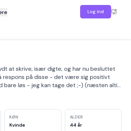
Log ind
ere
dt at skrive, især digte, og har nu besluttet
få respons på disse - det være sig positivt
yd bare løs - jeg kan tage det ;-) (næsten alti…
KØN
ALDER
Kvinde
44 år