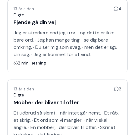
13 år siden
4
Digte
Fjende gå din vej
Jeg er stærkere end jeg tror, · og dette er ikke
bare ord. · Jeg kan mange ting, · se dig bare
omkring. · Du ser mig som svag, · men det er sgu
din sag. · Jeg er kommet for at vind…
2
min. læsning
13 år siden
2
Digte
Mobber der bliver til offer
Et udbrud så slemt, · når intet går nemt. · Et råb,
et skrig. · Et ord som vi mangler, · når vi skal
angre. · En mobber, · der bliver til offer. · Skrinet
krakelere, · det findes i…