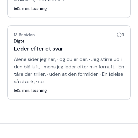
2
min. læsning
13 år siden
3
Digte
Leder efter et svar
Alene sider jeg her, · og du er der. · Jeg stirre ud i
den blå luft, · mens jeg leder efter min fornuft. · En
tåre der triller, · uden at den formilder. · En følelse
så stærk, · so…
2
min. læsning