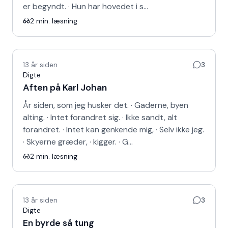
er begyndt. · Hun har hovedet i s…
2
min. læsning
13 år siden
3
Digte
Aften på Karl Johan
År siden, som jeg husker det. · Gaderne, byen
alting. · Intet forandret sig. · Ikke sandt, alt
forandret. · Intet kan genkende mig, · Selv ikke jeg.
· Skyerne græder, · kigger. · G…
2
min. læsning
13 år siden
3
Digte
En byrde så tung