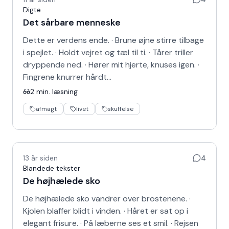
Digte
Det sårbare menneske
Dette er verdens ende. · Brune øjne stirre tilbage
i spejlet. · Holdt vejret og tæl til ti. · Tårer triller
dryppende ned. · Hører mit hjerte, knuses igen. ·
Fingrene knurrer hårdt…
2
min. læsning
afmagt
livet
skuffelse
13 år siden
4
Blandede tekster
De højhælede sko
De højhælede sko vandrer over brostenene. ·
Kjolen blaffer blidt i vinden. · Håret er sat op i
elegant frisure. · På læberne ses et smil. · Rejsen