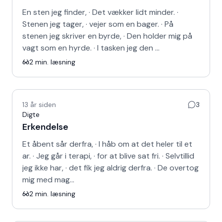
En sten jeg finder, · Det vækker lidt minder. ·
Stenen jeg tager, · vejer som en bager. · På
stenen jeg skriver en byrde, · Den holder mig på
vagt som en hyrde. · I tasken jeg den …
2
min. læsning
13 år siden
3
Digte
Erkendelse
Et åbent sår derfra, · I håb om at det heler til et
ar. · Jeg går i terapi, · for at blive sat fri. · Selvtillid
jeg ikke har, · det fik jeg aldrig derfra. · De overtog
mig med mag…
2
min. læsning