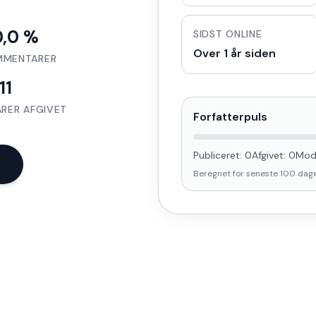
0,0 %
SIDST ONLINE
Over 1 år siden
MMENTARER
11
RER AFGIVET
Forfatterpuls
Publiceret:
0
Afgivet:
0
Mod
Beregnet for seneste
100
dag