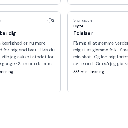
n
2
8 år siden
Digte
ker dig
Følelser
n kærlighed er nu mere
d for mig end livet · Hvis du
mig til at glemme folk · ‏Smelt mig
ville jeg sukke i stedet for
min skat · ‏Og lad mig fortælle dig
0 gange · Som om du er mit
søde ord · ‏Om så jeg går verdenen
vest i denne verden · Og
rundt · ‏Om så jeg går rundt om
læsning
3
min. læsning
folk…