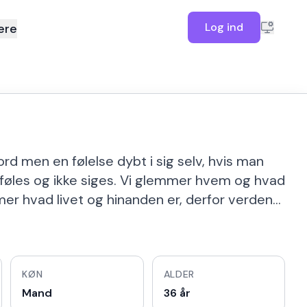
Log ind
ere
ord men en følelse dybt i sig selv, hvis man
føles og ikke siges. Vi glemmer hvem og hvad
lemmer hvad livet og hinanden er, derfor verden…
KØN
ALDER
Mand
36 år