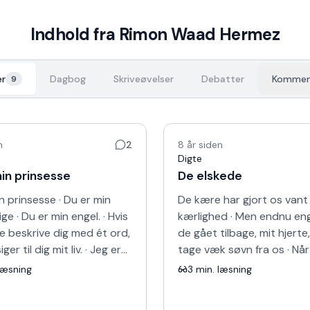
Indhold fra
Rimon Waad Hermez
er
Dagbog
Skriveøvelser
Debatter
Kommen
9
n
2
8 år siden
Digte
in prinsesse
De elskede
n prinsesse · Du er min
De kære har gjort os vant t
ige · Du er min engel. · Hvis
kærlighed · Men endnu en
e beskrive dig med ét ord,
de gået tilbage, mit hjerte,
siger til dig mit liv. · Jeg er
tage væk søvn fra os · Når 
igste mand i verden for …
kommer nærmere dem, sk
læsning
3
min. læsning
de os væk · Når vi skubb…