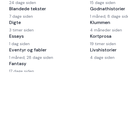
24 dage siden
15 dage siden
Blandede tekster
Godnathistorier
7 dage siden
1 måned, 8 dage sid
Digte
Klummen
3 timer siden
4 måneder siden
Essays
Kortprosa
1 dag siden
19 timer siden
Eventyr og fabler
Livshistorier
1 måned, 28 dage siden
4 dage siden
Fantasy
17 dage siden
© 1999-
2026
Fyldepennen. Alle rettigheder forbeholdes.