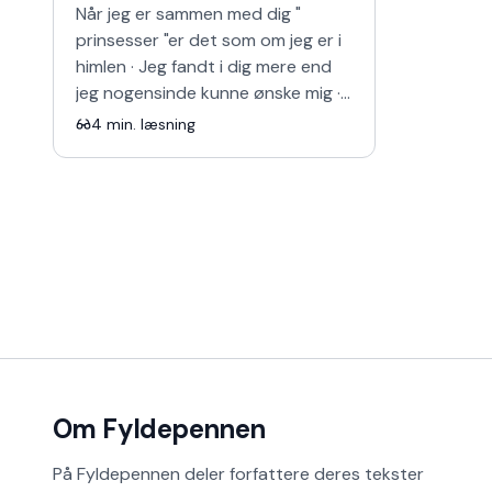
Når jeg er sammen med dig "
prinsesser "er det som om jeg er i
himlen · Jeg fandt i dig mere end
jeg nogensinde kunne ønske mig ·
Jeg lever en verden uden for
4
min. læsning
denne verden · Når je…
Om Fyldepennen
På Fyldepennen deler forfattere deres tekster