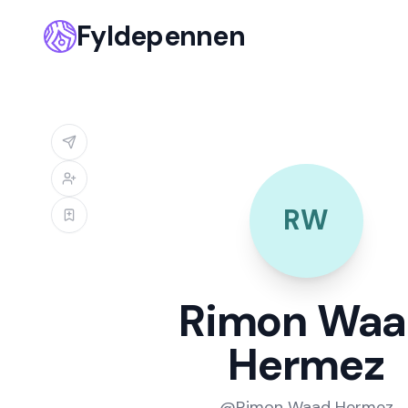
Fyldepennen
RW
Rimon Waa
Hermez
@
Rimon Waad Hermez