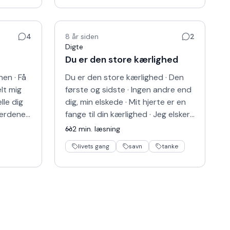
4
8 år siden
2
Digte
Du er den store kærlighed
Du er den store kærlighed · Den
første og sidste · Ingen andre end
dig, min elskede · Mit hjerte er en
fange til din kærlighed · Jeg elsker
lyset af dine øjne · Elsker dets
2
min. læsning
lidensk…
livets gang
savn
tanke