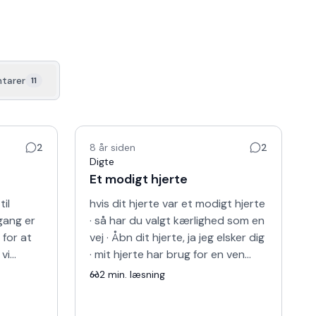
tarer
11
2
8 år siden
2
Digte
Et modigt hjerte
il
hvis dit hjerte var et modigt hjerte
gang er
· så har du valgt kærlighed som en
 for at
vej · Åbn dit hjerte, ja jeg elsker dig
vi
· mit hjerte har brug for en ven
ubber
også · lad dit hjerte drømme til sl…
2
min. læsning