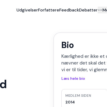
Udgivelser
Forfattere
Feedback
Debatter
M
Bio
Kærlighed er ikke et 
nævner det skal det 
vi er til tider, vi g
Læs hele bio
d
MEDLEM SIDEN
2014