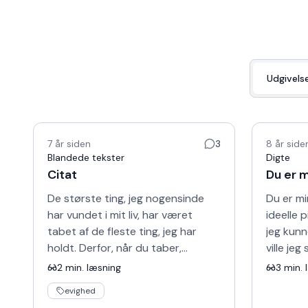
Udgivels
7 år siden
3
8 år side
Blandede tekster
Digte
Citat
Du er m
De største ting, jeg nogensinde
Du er mi
har vundet i mit liv, har været
ideelle p
tabet af de fleste ting, jeg har
jeg kunn
holdt. Derfor, når du taber,
ville jeg 
betragter det som et forspil til en
den held
2
min. læsning
3
min. 
værdifuld gevinst,…
evighed