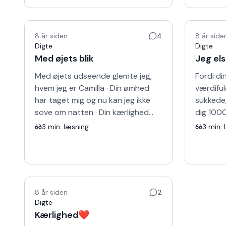
8 år siden
4
8 år side
Digte
Digte
Med øjets blik
Jeg els
Med øjets udseende glemte jeg,
Fordi di
hvem jeg er Camilla · Din ømhed
værdiful
har taget mig og nu kan jeg ikke
sukkede, 
sove om natten · Din kærlighed
dig 100
har arbejdet mig og fik mig til at
rednings
3
min. læsning
3
min. 
falde i dig · Jeg …
hvis d…
8 år siden
2
Digte
Kærlighed❤️