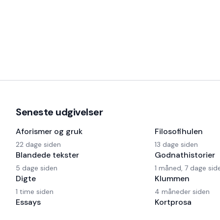
Seneste udgivelser
Aforismer og gruk
Filosofihulen
22 dage siden
13 dage siden
Blandede tekster
Godnathistorier
5 dage siden
1 måned, 7 dage sid
Digte
Klummen
1 time siden
4 måneder siden
Essays
Kortprosa
7 dage siden
23 dage siden