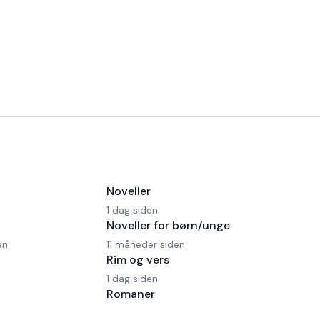
Noveller
1 dag siden
Noveller for børn/unge
en
11 måneder siden
Rim og vers
1 dag siden
Romaner
9 dage siden