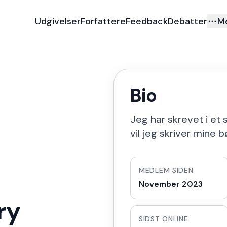
Udgivelser
Forfattere
Feedback
Debatter
M
Bio
Jeg har skrevet i et
vil jeg skriver mine 
MEDLEM SIDEN
November 2023
ry
SIDST ONLINE