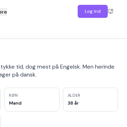
Log ind
ere
 stykke tid, dog mest på Engelsk. Men herinde
bøger på dansk.
KØN
ALDER
Mand
38 år