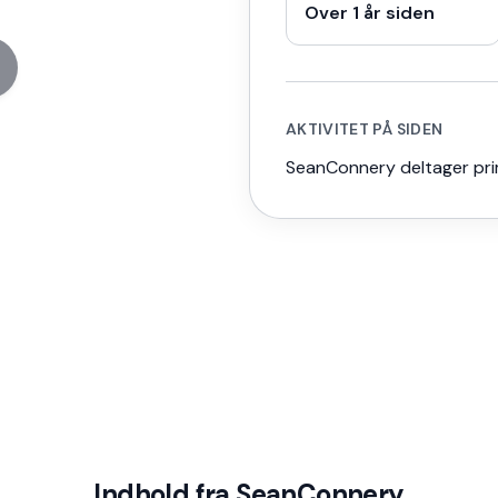
Over 1 år siden
AKTIVITET PÅ SIDEN
SeanConnery deltager prim
Indhold fra
SeanConnery