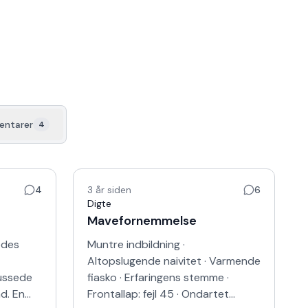
ntarer
4
4
3 år siden
6
Digte
Mavefornemmelse
edes
Muntre indbildning ·
Altopslugende naivitet · Varmende
lussede
fiasko · Erfaringens stemme ·
nd. En
Frontallap: fejl 45 · Ondartet