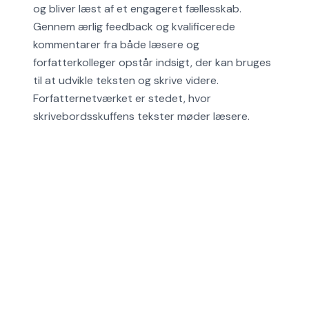
og bliver læst af et engageret fællesskab.
Gennem ærlig feedback og kvalificerede
kommentarer fra både læsere og
forfatterkolleger opstår indsigt, der kan bruges
til at udvikle teksten og skrive videre.
Forfatternetværket er stedet, hvor
skrivebordsskuffens tekster møder læsere.
Retningslinjer
Privatlivspolitik
Cookiepolitik
Hjælp
Alle områder