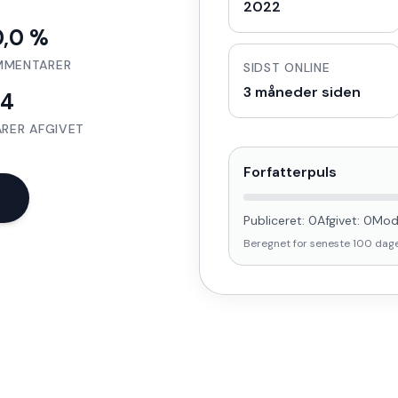
2022
0,0 %
MMENTARER
SIDST ONLINE
3 måneder siden
4
RER AFGIVET
Forfatterpuls
Publiceret:
0
Afgivet:
0
Mod
Beregnet for seneste
100
dag