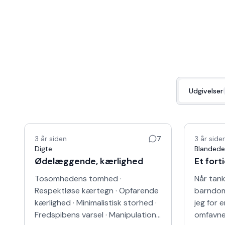
Udgivelser
3 år siden
7
3 år side
Digte
Blandede
Ødelæggende, kærlighed
Et fort
Tosomhedens tomhed ·
Når tanke
Respektløse kærtegn · Opfarende
barndom
kærlighed · Minimalistisk storhed ·
jeg for 
Fredspibens varsel · Manipulations
omfavnen