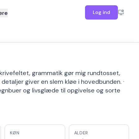
Log ind
ere
skrivefeltet, grammatik gør mig rundtosset,
 detaljer giver en slem kløe i hovedbunden. ·
egnbuer og livsglæde til opgivelse og sorte
KØN
ALDER