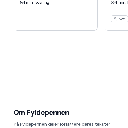
succes · Buldrende hjerter ·
latter, 
1
min. læsning
4
min. 
Grådkvalt lykke · Løgnagtig…
fra den 
livet
Om Fyldepennen
På Fyldepennen deler forfattere deres tekster