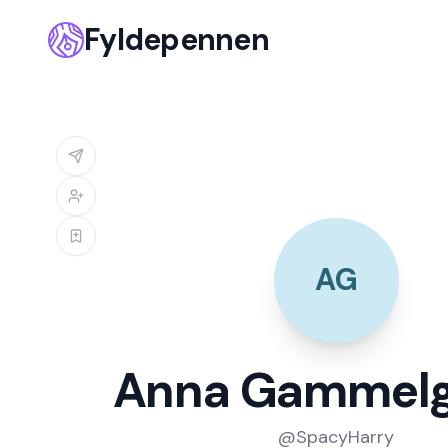
Fyldepennen
AG
Anna Gammelg
@
SpacyHarry