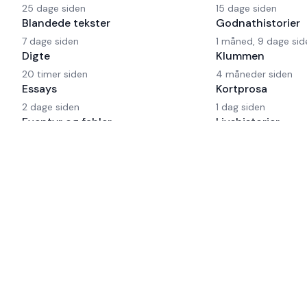
25 dage siden
15 dage siden
Blandede tekster
Godnathistorier
7 dage siden
1 måned, 9 dage sid
Digte
Klummen
20 timer siden
4 måneder siden
Essays
Kortprosa
2 dage siden
1 dag siden
Eventyr og fabler
Livshistorier
1 måned, 29 dage siden
5 dage siden
Fantasy
18 dage siden
© 1999-
2026
Fyldepennen. Alle rettigheder forbeholdes.