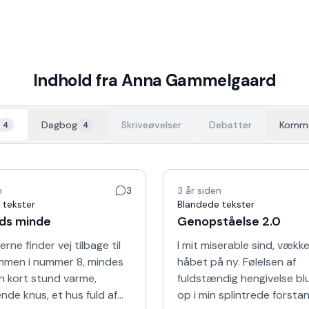
Indhold fra
Anna Gammelgaard
Dagbog
Skriveøvelser
Debatter
Komme
4
4
n
3
3 år siden
 tekster
Blandede tekster
ids minde
Genopståelse 2.0
rne finder vej tilbage til
I mit miserable sind, vækk
men i nummer 8, mindes
håbet på ny. Følelsen af
en kort stund varme,
fuldstændig hengivelse b
de knus, et hus fuld af
op i min splintrede forsta