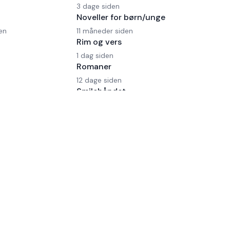
3 dage siden
Noveller for børn/unge
en
11 måneder siden
Rim og vers
1 dag siden
Romaner
12 dage siden
Smilebåndet
2 måneder, 17 dage siden