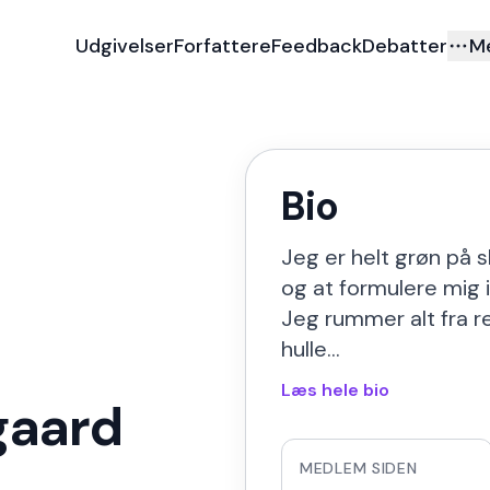
Udgivelser
Forfattere
Feedback
Debatter
M
Bio
Jeg er helt grøn på 
og at formulere mig i
Jeg rummer alt fra r
hulle…
Læs hele bio
aard
MEDLEM SIDEN