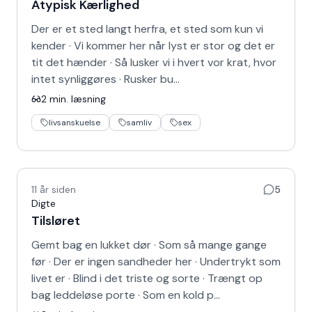
Atypisk Kærlighed
Der er et sted langt herfra, et sted som kun vi
kender · Vi kommer her når lyst er stor og det er
tit det hænder · Så lusker vi i hvert vor krat, hvor
intet synliggøres · Rusker bu…
2
min. læsning
livsanskuelse
samliv
sex
11 år siden
5
Digte
Tilsløret
Gemt bag en lukket dør · Som så mange gange
før · Der er ingen sandheder her · Undertrykt som
livet er · Blind i det triste og sorte · Trængt op
bag leddeløse porte · Som en kold p…