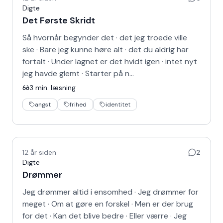
Digte
Det Første Skridt
Så hvornår begynder det · det jeg troede ville
ske · Bare jeg kunne høre alt · det du aldrig har
fortalt · Under lagnet er det hvidt igen · intet nyt
jeg havde glemt · Starter på n…
3
min. læsning
angst
frihed
identitet
12 år siden
2
Digte
Drømmer
Jeg drømmer altid i ensomhed · Jeg drømmer for
meget · Om at gøre en forskel · Men er der brug
for det · Kan det blive bedre · Eller værre · Jeg