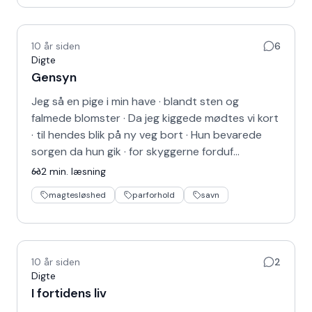
10 år siden
6
Digte
Gensyn
Jeg så en pige i min have · blandt sten og
falmede blomster · Da jeg kiggede mødtes vi kort
· til hendes blik på ny veg bort · Hun bevarede
sorgen da hun gik · for skyggerne forduf…
2
min. læsning
magtesløshed
parforhold
savn
10 år siden
2
Digte
I fortidens liv