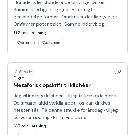
I fortidens liv · Sondere de ufrivillige tanker ·
Samme sted igen og igen · Efterfulgt af
genkendelige former · Omslutter det ligegyldige ·
Omfavner potentialet · Samme indtryk og …
2
min. læsning
skæbne
ungdom
10 år siden
3
Digte
Metaforisk opskrift til klichéer
Jeg vil indtage klichéer · til jeg ik' kan æde mere ·
De smager altid vældig godt · og kan drikkes
næsten råt · På denne smukke forårsdag · vil jeg
serverer ubehag · En knivspids m…
2
min. læsning