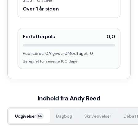
SIDST ONLINE
Over 1 år siden
Forfatterpuls
0,0
Publiceret:
0
Afgivet:
0
Modtaget:
0
Beregnet for seneste
100
dage
Indhold fra
Andy Reed
Udgivelser
Dagbog
Skriveøvelser
Debatt
14