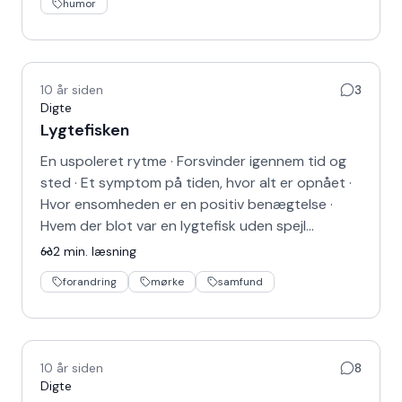
humor
10 år siden
3
Digte
Lygtefisken
En uspoleret rytme · Forsvinder igennem tid og
sted · Et symptom på tiden, hvor alt er opnået ·
Hvor ensomheden er en positiv benægtelse ·
Hvem der blot var en lygtefisk uden spejl…
2
min. læsning
forandring
mørke
samfund
10 år siden
8
Digte