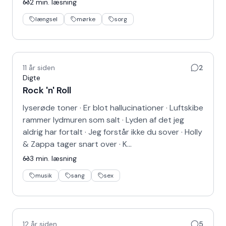
2
min. læsning
længsel
mørke
sorg
11 år siden
2
Digte
Rock 'n' Roll
lyserøde toner · Er blot hallucinationer · Luftskibe
rammer lydmuren som salt · Lyden af det jeg
aldrig har fortalt · Jeg forstår ikke du sover · Holly
& Zappa tager snart over · K…
3
min. læsning
musik
sang
sex
12 år siden
5