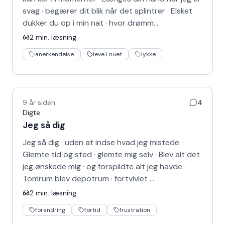
svag · begærer dit blik når det splintrer · Elsket
dukker du op i min nat · hvor drømm…
2
min. læsning
anerkendelse
leve i nuet
lykke
9 år siden
4
Digte
Jeg så dig
Jeg så dig · uden at indse hvad jeg mistede ·
Glemte tid og sted · glemte mig selv · Blev alt det
jeg ønskede mig · og forspildte alt jeg havde ·
Tomrum blev depotrum · fortvivlet …
2
min. læsning
forandring
fortid
frustration