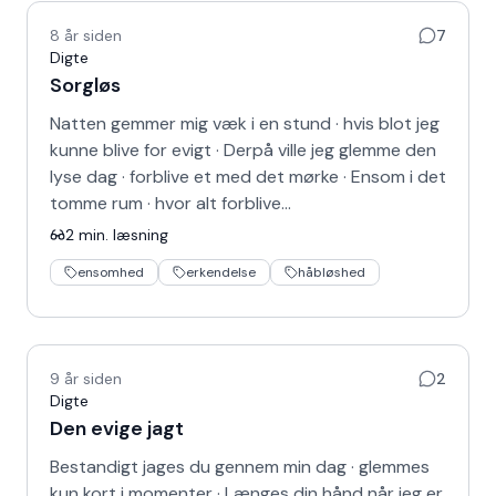
8 år siden
7
Digte
Sorgløs
Natten gemmer mig væk i en stund · hvis blot jeg
kunne blive for evigt · Derpå ville jeg glemme den
lyse dag · forblive et med det mørke · Ensom i det
tomme rum · hvor alt forblive…
2
min. læsning
ensomhed
erkendelse
håbløshed
9 år siden
2
Digte
Den evige jagt
Bestandigt jages du gennem min dag · glemmes
kun kort i momenter · Længes din hånd når jeg er