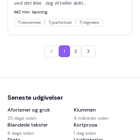
ved det ikke · Jeg vil heller aldri…
2
min. læsning
ensomhed
parforhold
tilgivelse
1
2
Seneste udgivelser
Aforismer og gruk
Klummen
25 dage siden
4 måneder siden
Blandede tekster
Kortprosa
8 dage siden
1 dag siden
Digte
Livshistorier