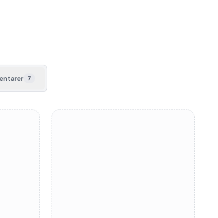
ntarer
7