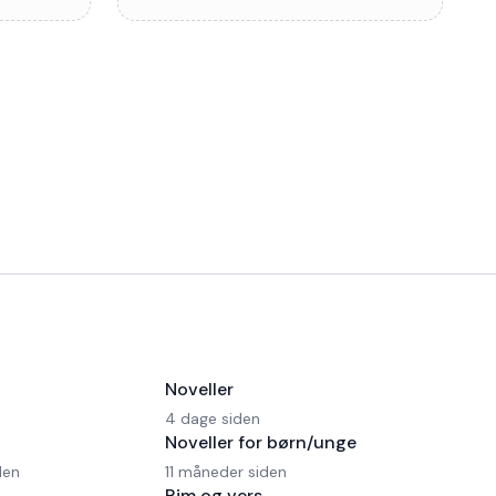
Noveller
4 dage siden
Noveller for børn/unge
den
11 måneder siden
Rim og vers