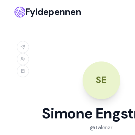
Fyldepennen
SE
Simone Engs
@
Talerør