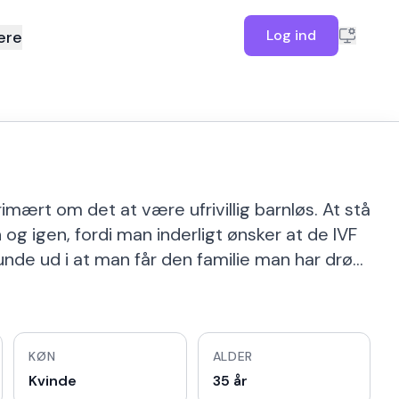
Log ind
ere
imært om det at være ufrivillig barnløs. At stå
og igen, fordi man inderligt ønsker at de IVF
unde ud i at man får den familie man har drø…
KØN
ALDER
Kvinde
35 år