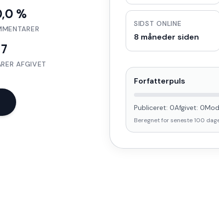
0,0 %
SIDST ONLINE
MMENTARER
8 måneder siden
7
RER AFGIVET
Forfatterpuls
Publiceret:
0
Afgivet:
0
Mod
Beregnet for seneste
100
dag