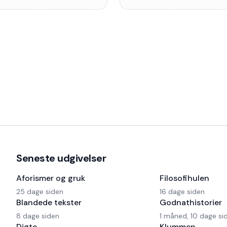
Seneste udgivelser
Aforismer og gruk
Filosofihulen
25 dage siden
16 dage siden
Blandede tekster
Godnathistorier
8 dage siden
1 måned, 10 dage si
Digte
Klummen