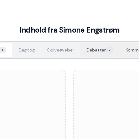
Indhold fra
Simone Engstrøm
Dagbog
Skriveøvelser
Debatter
Komme
1
7