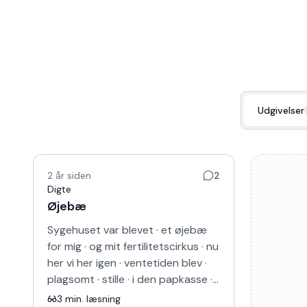
Udgivelser
2 år siden
2
Digte
Øjebæ
Sygehuset var blevet · et øjebæ
for mig · og mit fertilitetscirkus · nu
her vi her igen · ventetiden blev ·
plagsomt · stille · i den papkasse ·
af et venteværelse · jeg venter i ·…
3
min. læsning