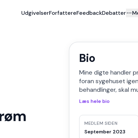
Udgivelser
Forfattere
Feedback
Debatter
M
Bio
Mine digte handler pr
foran sygehuset igen 
behandlinger, skal m
Læs hele bio
trøm
MEDLEM SIDEN
September 2023