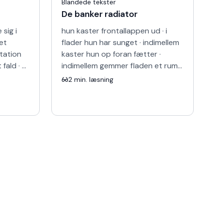
Blandede tekster
De banker radiator
 sig i
hun kaster frontallappen ud · i
et
flader hun har sunget · indimellem
tation
kaster hun op foran fætter ·
 fald · et
indimellem gemmer fladen et rum ·
llefald
radiator banker hus fortæller ·
2
min. læsning
pige forsøger en f…