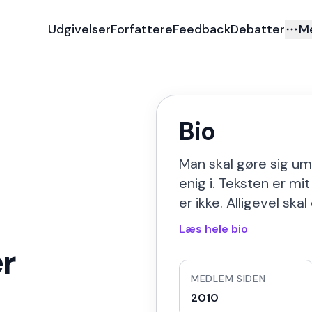
Udgivelser
Forfattere
Feedback
Debatter
M
Bio
Man skal gøre sig uma
enig i. Teksten er mit
er ikke. Alligevel sk
Læs hele bio
er
MEDLEM SIDEN
2010