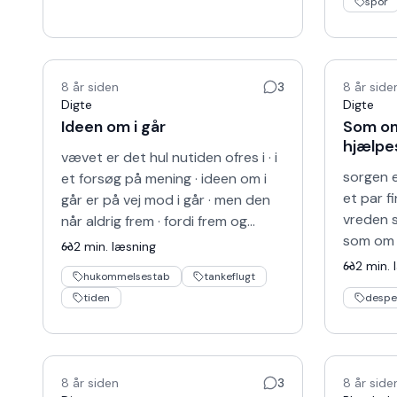
spor
8 år siden
3
8 år side
Digte
Digte
Ideen om i går
Som om
hjælpe
vævet er det hul nutiden ofres i · i
sorgen e
et forsøg på mening · ideen om i
et par fi
går er på vej mod i går · men den
vreden s
når aldrig frem · fordi frem og
som om 
tilbage aldrig er lige langt · i ringen
2
min. læsning
bedøvet 
fra …
2
min. 
hukommelsestab
tankeflugt
finder si
tiden
despe
8 år siden
3
8 år side