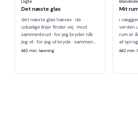
Digte
Blandede
Det næste glas
Mit ru
det næste glas hæves · de
i væggen
uduelige linjer finder vej · mod
verden 
sammenbrud · for jeg bryder når
rum er å
jeg vil · for jeg vil bryde · sammen
af sprog
over et glas · så længe vi er
oprør væ
2
min. læsning
2
min. 
sammen · har du tænkt …
er ikke 