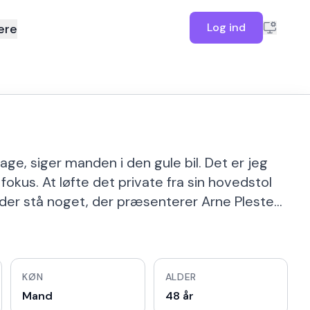
Log ind
ere
ge, siger manden i den gule bil. Det er jeg
 fokus. At løfte det private fra sin hovedstol
al der stå noget, der præsenterer Arne Pleste…
KØN
ALDER
Mand
48 år