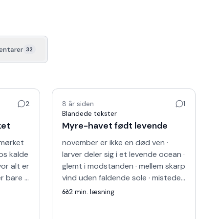
ntarer
32
2
8 år siden
1
Blandede tekster
ket
Myre-havet født levende
 mørket
november er ikke en død ven ·
 os kalde
larver deler sig i et levende ocean ·
hvor alt er
glemt i modstanden · mellem skarp
r bare ·
vind uden faldende sole · mistede
ed
somrene deres kølighed, mens de
2
min. læsning
åbner · univ…