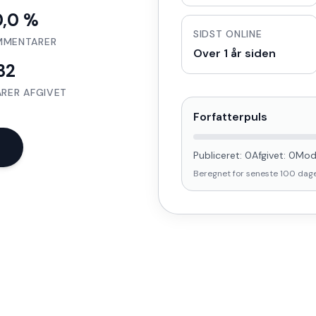
0,0 %
SIDST ONLINE
MMENTARER
Over 1 år siden
32
RER AFGIVET
Forfatterpuls
Publiceret:
0
Afgivet:
0
Mod
Beregnet for seneste
100
dag