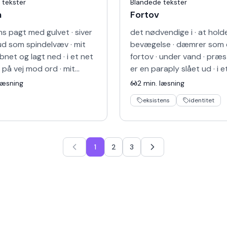
 tekster
Blandede tekster
m
Fortov
s pagt med gulvet · siver
det nødvendige i · at holde
ud som spindelvæv · mit
bevægelse · dæmrer som 
bnet og lagt ned · i et net
fortov · under vand · præs
 på vej mod ord · mit
er en paraply slået ud · i et
ves ind i vævet · men det
filter i en rendesten · et ru
læsning
2
min. læsning
verdens…
væk · men …
eksistens
identitet
1
2
3