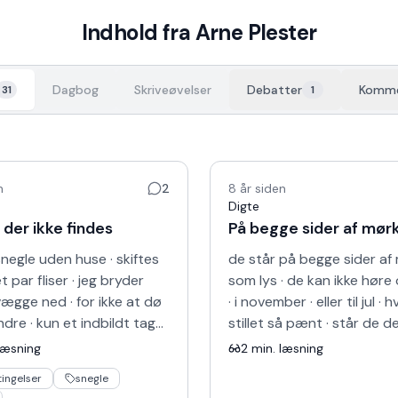
Indhold fra
Arne Plester
Dagbog
Skriveøvelser
Debatter
Komme
31
1
n
2
8 år siden
Digte
 der ikke findes
På begge sider af mør
negle uden huse · skiftes
de står på begge sider af
 par fliser · jeg bryder
som lys · de kan ikke høre
ægge ned · for ikke at dø
· i november · eller til jul · 
ndre · kun et indbildt tag
stillet så pænt · står de de
ge · på ryggen af en
som eneste konstant · m
læsning
2
min. læsning
op · m…
mørke…
tingelser
snegle