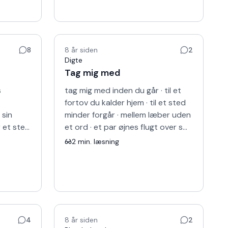
8
8 år siden
2
Digte
Tag mig med
s
tag mig med inden du går · til et
fortov du kalder hjem · til et sted
 sin
minder forgår · mellem læber uden
 et sted
et ord · et par øjnes flugt over smil
lt ormene
· tilbage til linjens logik · langs ve…
2
min. læsning
4
8 år siden
2