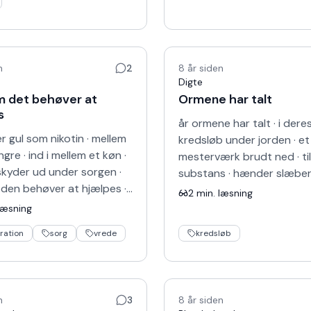
n
2
8 år siden
Digte
 det behøver at
Ormene har talt
s
år ormene har talt · i dere
r gul som nikotin · mellem
kredsløb under jorden · et
ngre · ind i mellem et køn ·
mesterværk brudt ned · til
kyder ud under sorgen ·
substans · hænder slæber
den behøver at hjælpes ·
· til det er her · jeg har ta
2
min. læsning
med vold · indtil den
· i deres år rundt om…
læsning
g i …
ration
sorg
vrede
kredsløb
n
3
8 år siden