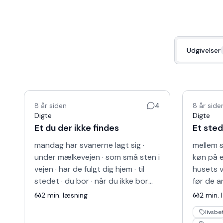
Udgivelser
8 år siden
4
8 år side
Digte
Digte
Et du der ikke findes
Et sted
mandag har svanerne lagt sig ·
mellem s
under mælkevejen · som små sten i
køn på et
vejen · har de fulgt dig hjem · til
husets v
stedet · du bor · når du ikke bor
før de a
nogen steder · flasken med chablis
er tilba
2
min. læsning
2
min. 
kan ikke v…
sneglekr
livsbe