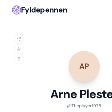
Fyldepennen
AP
Arne Plest
@
Theplayer1978