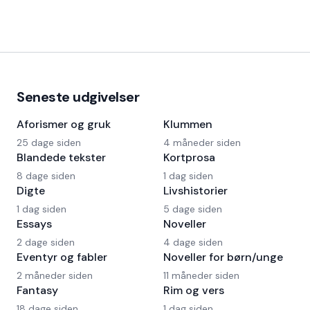
Seneste udgivelser
Aforismer og gruk
Klummen
25 dage siden
4 måneder siden
Blandede tekster
Kortprosa
8 dage siden
1 dag siden
Digte
Livshistorier
1 dag siden
5 dage siden
Essays
Noveller
2 dage siden
4 dage siden
Eventyr og fabler
Noveller for børn/unge
2 måneder siden
11 måneder siden
Fantasy
Rim og vers
18 dage siden
1 dag siden