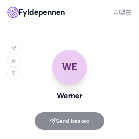
Fyldepennen
WE
Werner
Send besked