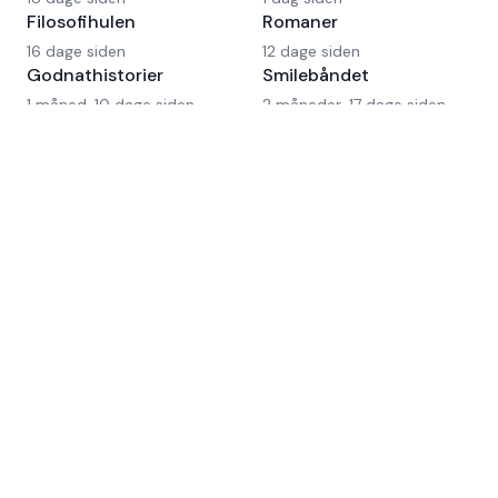
Filosofihulen
Romaner
16 dage siden
12 dage siden
Godnathistorier
Smilebåndet
1 måned, 10 dage siden
2 måneder, 17 dage siden
Om Fyldepennen
På Fyldepennen deler forfattere deres tekster og
bliver læst af et engageret fællesskab. Gennem ærlig
feedback og kvalificerede kommentarer fra både
læsere og forfatterkolleger opstår indsigt, der kan
bruges til at udvikle teksten og skrive videre.
Forfatternetværket er stedet, hvor
skrivebordsskuffens tekster møder læsere.
Retningslinjer
Privatlivspolitik