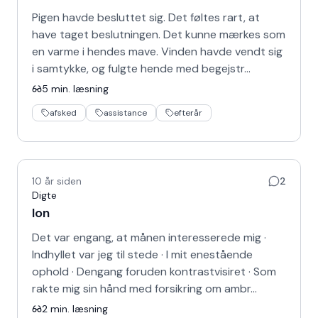
Pigen havde besluttet sig. Det føltes rart, at
have taget beslutningen. Det kunne mærkes som
en varme i hendes mave. Vinden havde vendt sig
i samtykke, og fulgte hende med begejstr…
5
min. læsning
afsked
assistance
efterår
10 år siden
2
Digte
Ion
Det var engang, at månen interesserede mig ·
Indhyllet var jeg til stede · I mit enestående
ophold · Dengang foruden kontrastvisiret · Som
rakte mig sin hånd med forsikring om ambr…
2
min. læsning