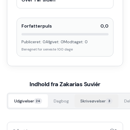
Forfatterpuls
0,0
Publiceret:
0
Afgivet:
0
Modtaget:
0
Beregnet for seneste
100
dage
Indhold fra
Zakarias Suviér
Udgivelser
Dagbog
Skriveøvelser
De
24
3