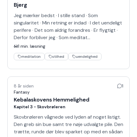
Bjerg
Jeg mærker bedst · I stille stand · Som
singularitet · Min retning er indad · I det uendeligt
perifere · Det som aldrig forandres · Er flygtigt ·
Derfor forbliver jeg · Som meditat…
1
min. læsning
meditation
stilhed
uendelighed
8 år siden
1
Fantasy
Kebalaskovens Hemmelighed
Kapitel 3 - Skovbrøleren
Skovbrøleren vågnede ved lyden af noget listigt.
Den greb sin bue samt tre nøje udvalgte pile. Den
trætte, runde dør blev sparket op med en sådan