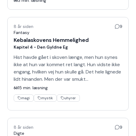
3
min. læsning
8 år siden
9
Fantasy
Kebalaskovens Hemmelighed
Kapitel 4 - Den Gyldne Eg
Hist havde gået i skoven længe, men hun synes
ikke at hun var kommet ret langt. Hun vidste ikke
engang, hvilken vej hun skulle gå. Det hele lignede
lidt hinanden. Men der var smukt…
15
min. læsning
magi
mystik
uhyrer
8 år siden
9
Digte