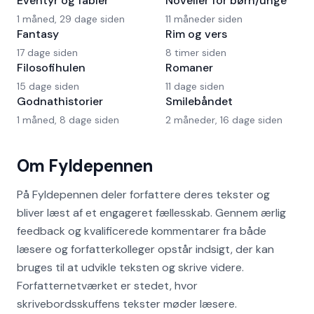
Eventyr og fabler
Noveller for børn/unge
1 måned, 29 dage siden
11 måneder siden
Fantasy
Rim og vers
17 dage siden
8 timer siden
Filosofihulen
Romaner
15 dage siden
11 dage siden
Godnathistorier
Smilebåndet
1 måned, 8 dage siden
2 måneder, 16 dage siden
Om Fyldepennen
På Fyldepennen deler forfattere deres tekster og
bliver læst af et engageret fællesskab. Gennem ærlig
feedback og kvalificerede kommentarer fra både
læsere og forfatterkolleger opstår indsigt, der kan
bruges til at udvikle teksten og skrive videre.
Forfatternetværket er stedet, hvor
skrivebordsskuffens tekster møder læsere.