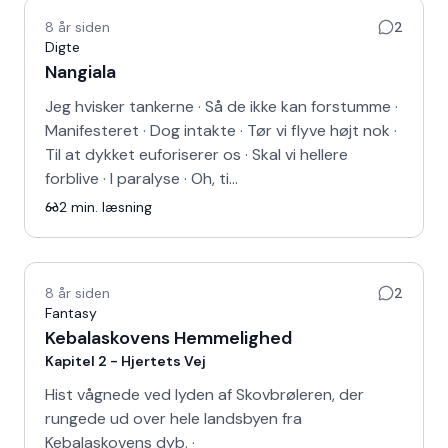
8 år siden
2
Digte
Nangiala
Jeg hvisker tankerne · Så de ikke kan forstumme ·
Manifesteret · Dog intakte · Tør vi flyve højt nok ·
Til at dykket euforiserer os · Skal vi hellere
forblive · I paralyse · Oh, ti…
2
min. læsning
8 år siden
2
Fantasy
Kebalaskovens Hemmelighed
Kapitel 2 - Hjertets Vej
Hist vågnede ved lyden af Skovbrøleren, der
rungede ud over hele landsbyen fra
Kebalaskovens dyb. ·