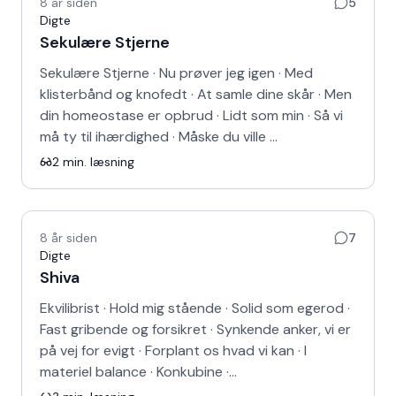
8 år siden
5
Digte
Sekulære Stjerne
Sekulære Stjerne · Nu prøver jeg igen · Med
klisterbånd og knofedt · At samle dine skår · Men
din homeostase er opbrud · Lidt som min · Så vi
må ty til ihærdighed · Måske du ville …
2
min. læsning
8 år siden
7
Digte
Shiva
Ekvilibrist · Hold mig stående · Solid som egerod ·
Fast gribende og forsikret · Synkende anker, vi er
på vej for evigt · Forplant os hvad vi kan · I
materiel balance · Konkubine ·…