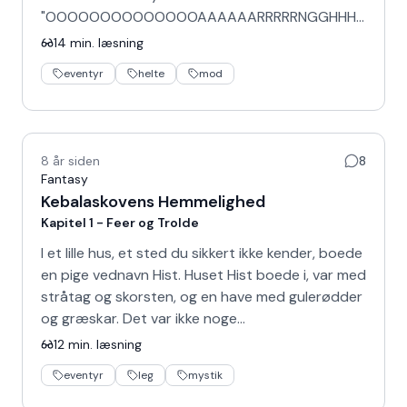
"OOOOOOOOOOOOOOAAAAAARRRRRNGGHHH!"
· Hun satte sig i sengen og gnubbede søvn af …
14
min. læsning
eventyr
helte
mod
8 år siden
8
Fantasy
Kebalaskovens Hemmelighed
Kapitel 1 - Feer og Trolde
I et lille hus, et sted du sikkert ikke kender, boede
en pige vednavn Hist. Huset Hist boede i, var med
stråtag og skorsten, og en have med gulerødder
og græskar. Det var ikke noge…
12
min. læsning
eventyr
leg
mystik