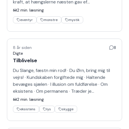
kraft, at hængslerne næsten gav ef…
2
min. læsning
eventyr
monstre
mystik
8 år siden
8
Digte
Tilblivelse
Du Slange, fæstn min rod! · Du Ørn, bring mig til
vejrs! · Kundskaben forgiftede mig · Haltende
bevæges sjælen · I illusion om fuldførelse · Om
eksistens · Om permanens · Træder je…
2
min. læsning
eksistens
lys
skygge