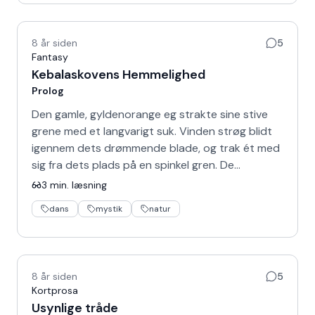
8 år siden
5
Fantasy
Kebalaskovens Hemmelighed
Prolog
Den gamle, gyldenorange eg strakte sine stive
grene med et langvarigt suk. Vinden strøg blidt
igennem dets drømmende blade, og trak ét med
sig fra dets plads på en spinkel gren. De…
3
min. læsning
dans
mystik
natur
8 år siden
5
Kortprosa
Usynlige tråde