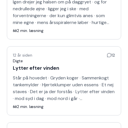
Igen drejer jeg halsen om på daggryet · og for
nedrullede øjne · ligger jeg i ske · med
forventningerne · der kun glimtvis anes · som
mine egne · mens årsspiralerne løber · hurtige…
2
min. læsning
12 år siden
12
Digte
Lytter efter vinden
Står på hovedet · Gryden koger · Sammenkogt
tankemylder · Hjerteklumper uden essens · Et nej
staves · Det er ja der forstås · Lytter efter vinden
· mod syd i dag · mod nord i går ·…
2
min. læsning