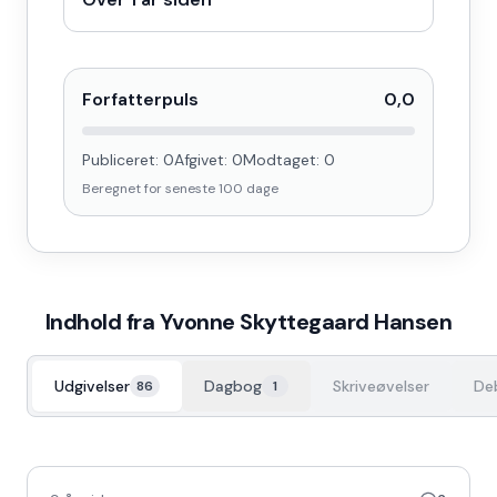
Forfatterpuls
0,0
Publiceret:
0
Afgivet:
0
Modtaget:
0
Beregnet for seneste
100
dage
Indhold fra
Yvonne Skyttegaard Hansen
Udgivelser
Dagbog
Skriveøvelser
De
86
1