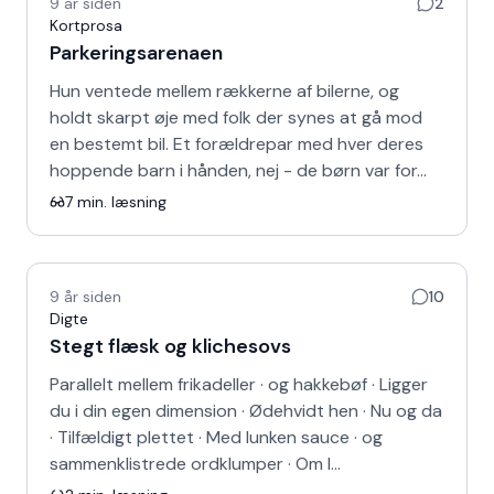
9 år siden
2
Kortprosa
Parkeringsarenaen
Hun ventede mellem rækkerne af bilerne, og
holdt skarpt øje med folk der synes at gå mod
en bestemt bil. Et forældrepar med hver deres
hoppende barn i hånden, nej - de børn var for…
7
min. læsning
9 år siden
10
Digte
Stegt flæsk og klichesovs
Parallelt mellem frikadeller · og hakkebøf · Ligger
du i din egen dimension · Ødehvidt hen · Nu og da
· Tilfældigt plettet · Med lunken sauce · og
sammenklistrede ordklumper · Om l…