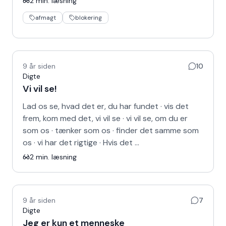
2
min. læsning
afmagt
blokering
9 år siden
10
Digte
Vi vil se!
Lad os se, hvad det er, du har fundet · vis det
frem, kom med det, vi vil se · vi vil se, om du er
som os · tænker som os · finder det samme som
os · vi har det rigtige · Hvis det …
2
min. læsning
9 år siden
7
Digte
Jeg er kun et menneske