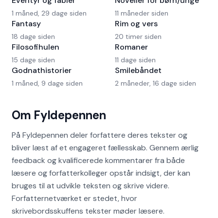
Eventyr og fabler
Noveller for børn/unge
1 måned, 29 dage siden
11 måneder siden
Fantasy
Rim og vers
18 dage siden
20 timer siden
Filosofihulen
Romaner
15 dage siden
11 dage siden
Godnathistorier
Smilebåndet
1 måned, 9 dage siden
2 måneder, 16 dage siden
Om Fyldepennen
På Fyldepennen deler forfattere deres tekster og
bliver læst af et engageret fællesskab. Gennem ærlig
feedback og kvalificerede kommentarer fra både
læsere og forfatterkolleger opstår indsigt, der kan
bruges til at udvikle teksten og skrive videre.
Forfatternetværket er stedet, hvor
skrivebordsskuffens tekster møder læsere.