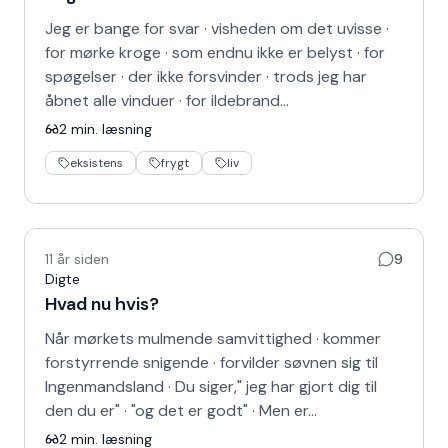
Jeg er bange for svar · visheden om det uvisse ·
for mørke kroge · som endnu ikke er belyst · for
spøgelser · der ikke forsvinder · trods jeg har
åbnet alle vinduer · for ildebrand…
2
min. læsning
eksistens
frygt
liv
11 år siden
9
Digte
Hvad nu hvis?
Når mørkets mulmende samvittighed · kommer
forstyrrende snigende · forvilder søvnen sig til
Ingenmandsland · Du siger," jeg har gjort dig til
den du er" · "og det er godt" · Men er…
2
min. læsning