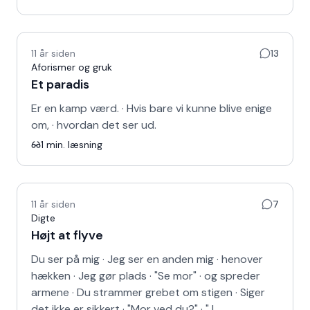
11 år siden
13
Aforismer og gruk
Et paradis
Er en kamp værd. · Hvis bare vi kunne blive enige
om, · hvordan det ser ud.
1
min. læsning
11 år siden
7
Digte
Højt at flyve
Du ser på mig · Jeg ser en anden mig · henover
hækken · Jeg gør plads · "Se mor" · og spreder
armene · Du strammer grebet om stigen · Siger
det ikke er sikkert · "Mor ved du?" · "J…