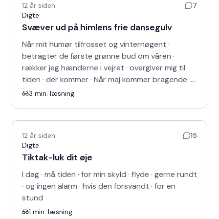
12 år siden
7
Digte
Svæver ud på himlens frie dansegulv
Når mit humør tilfrosset og vinternøgent ·
betragter de første grønne bud om våren ·
rækker jeg hænderne i vejret · overgiver mig til
tiden · der kommer · Når maj kommer bragende ·…
3
min. læsning
12 år siden
15
Digte
Tiktak-luk dit øje
I dag · må tiden · for min skyld · flyde · gerne rundt
· og ingen alarm · hvis den forsvandt · for en
stund
1
min. læsning