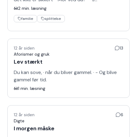
2
min. læsning
familie
splittelse
12 år siden
13
Aforismer og gruk
Lev stærkt
Du kan sove, · når du bliver gammel. · - Og blive
gammel før tid.
1
min. læsning
12 år siden
6
Digte
I morgen måske