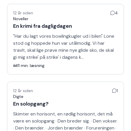
12 år siden
4
Noveller
En krimi fra dagligdagen
"Har du lagt vores bowlingkugler ud i bilen" Lone
stod og hoppede hun var utålmodig. Vi har
travlt, skal lige prøve mine nye glide sko, de skal
gi mig strike' på strike' i dagens k…
11
min. læsning
12 år siden
1
Digte
En solopgang?
Skimter en horisont, en rødlig horisont, det må
være en solopgang · Den breder sig. · Den vokser.
· Den brænder. · Jorden brænder · Forureningen ·