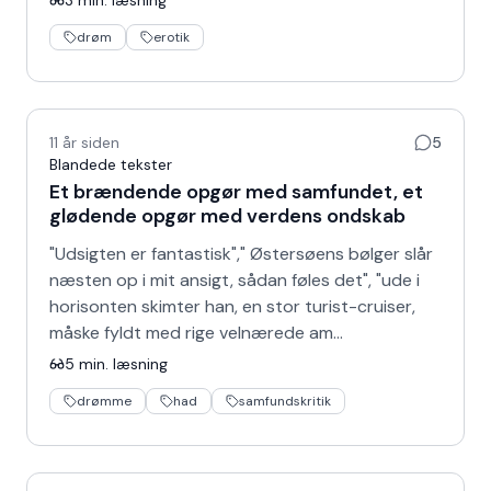
3
min. læsning
drøm
erotik
11 år siden
5
Blandede tekster
Et brændende opgør med samfundet, et
glødende opgør med verdens ondskab
"Udsigten er fantastisk"," Østersøens bølger slår
næsten op i mit ansigt, sådan føles det", "ude i
horisonten skimter han, en stor turist-cruiser,
måske fyldt med rige velnærede am…
5
min. læsning
drømme
had
samfundskritik