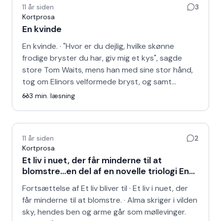
11 år siden
3
Kortprosa
En kvinde
En kvinde. · "Hvor er du dejlig, hvilke skønne
frodige bryster du har, giv mig et kys", sagde
store Tom Waits, mens han med sine stor hånd,
tog om Elinors velformede bryst, og samt…
3
min. læsning
11 år siden
2
Kortprosa
Et liv i nuet, der får minderne til at
blomstre...en del af en novelle triologi En
kvinde og Et liv bliver til på trods
Fortsættelse af Et liv bliver til · Et liv i nuet, der
får minderne til at blomstre. · Alma skriger i vilden
sky, hendes ben og arme går som møllevinger.