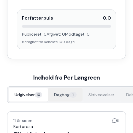
Forfatterpuls
0,0
Publiceret:
0
Afgivet:
0
Modtaget:
0
Beregnet for seneste
100
dage
Indhold fra
Per Løngreen
Udgivelser
Dagbog
Skriveøvelser
De
10
1
11 år siden
5
Kortprosa