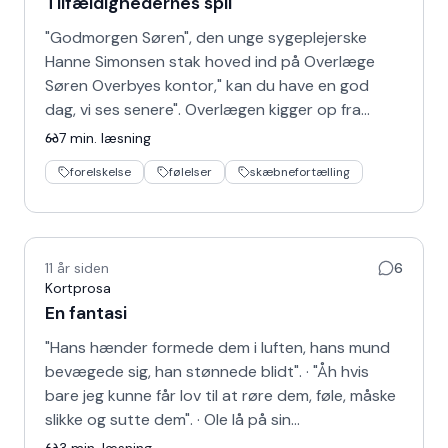
Tilfældighedernes spil
"Godmorgen Søren", den unge sygeplejerske
Hanne Simonsen stak hoved ind på Overlæge
Søren Overbyes kontor," kan du have en god
dag, vi ses senere". Overlægen kigger op fra
computer…
7
min. læsning
forelskelse
følelser
skæbnefortælling
11 år siden
6
Kortprosa
En fantasi
"Hans hænder formede dem i luften, hans mund
bevægede sig, han stønnede blidt". · "Åh hvis
bare jeg kunne får lov til at røre dem, føle, måske
slikke og sutte dem". · Ole lå på sin…