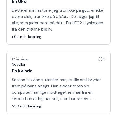
En UFo
Dette er min historie, jeg tror ikke på gud, er ikke
overtroisk, tror ikke på Ufo'er.. · Det siger jeg til
alle, som gider høre på det. · En UFO? · Lyskeglen
fra den grønne bils ly…
14
min. læsning
12 år siden
4
Noveller
En kvinde
Satans til kvinde, tænker han, et lille smil bryder
frem på hans ansigt. Han sidder foran sin
computer, har lige modtaget en mail fra en
kvinde han aldrig har set, men har skrevet …
10
min. læsning