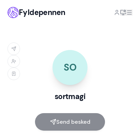
Fyldepennen
SO
sortmagi
Send besked