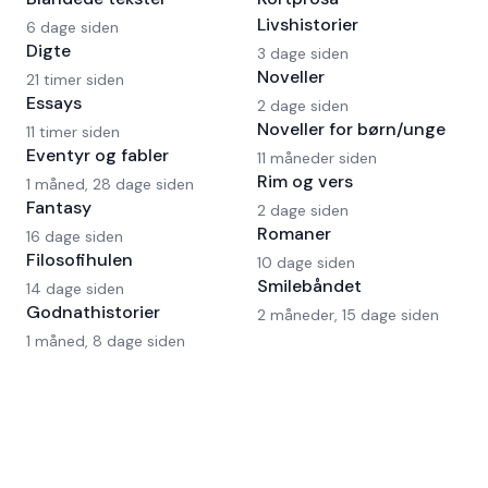
Livshistorier
6 dage siden
Digte
3 dage siden
Noveller
21 timer siden
Essays
2 dage siden
Noveller for børn/unge
11 timer siden
Eventyr og fabler
11 måneder siden
Rim og vers
1 måned, 28 dage siden
Fantasy
2 dage siden
Romaner
16 dage siden
Filosofihulen
10 dage siden
Smilebåndet
14 dage siden
Godnathistorier
2 måneder, 15 dage siden
1 måned, 8 dage siden
Om Fyldepennen
På Fyldepennen deler forfattere deres tekster og
bliver læst af et engageret fællesskab. Gennem ærlig