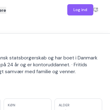
Log ind
ere
 dansk statsborgerskab og har boet i Danmark
 på 24 år og er kontoruddannet. · Fritids
igt samvær med familie og venner.
KØN
ALDER