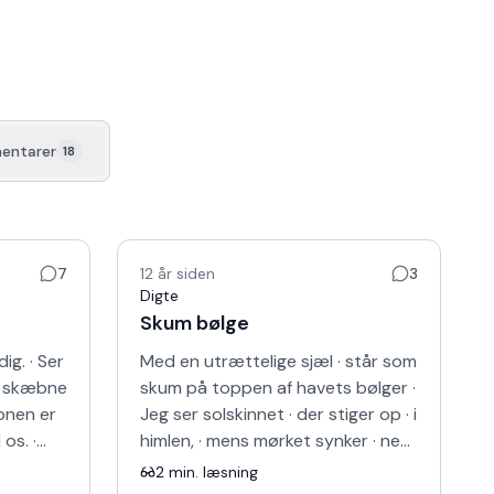
entarer
18
7
12 år siden
3
Digte
Skum bølge
dig. · Ser
Med en utrættelige sjæl · står som
e skæbne
skum på toppen af havets bølger ·
æbnen er
Jeg ser solskinnet · der stiger op · i
 os. ·
himlen, · mens mørket synker · ned
 vores n…
i vandet. · Jeg føler din varme, · st…
2
min. læsning