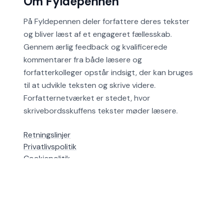
Om Fyldepennen
På Fyldepennen deler forfattere deres tekster
og bliver læst af et engageret fællesskab.
Gennem ærlig feedback og kvalificerede
kommentarer fra både læsere og
forfatterkolleger opstår indsigt, der kan bruges
til at udvikle teksten og skrive videre.
Forfatternetværket er stedet, hvor
skrivebordsskuffens tekster møder læsere.
Retningslinjer
Privatlivspolitik
Cookiepolitik
Hjælp
Alle områder