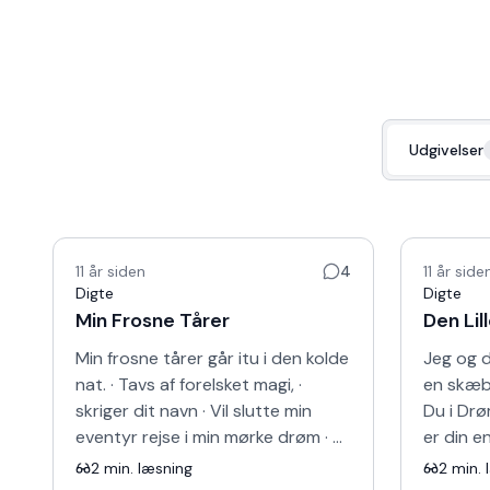
Udgivelser
11 år siden
4
11 år side
Digte
Digte
Min Frosne Tårer
Den Lil
Min frosne tårer går itu i den kolde
Jeg og de
nat. · Tavs af forelsket magi, ·
en skæbn
skriger dit navn · Vil slutte min
Du i Dr
eventyr rejse i min mørke drøm · Vil
er din e
svømme i lyriske verden og · vil
rundt om
2
min. læsning
2
min. 
gøre m…
tårer og