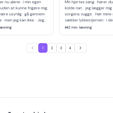
er nu alene · i min egen
Mit hjertes sang · hører du 
 uden at kunne frigøre mig.
kolde nat. · jeg lægger mig ·
l være usynlig · gå gennem
sorgens vugge. · Hør mine 
· men jeg kan ikke. · Jeg
vækker lykkestjernen · i den
or enden · af vejen ·
nat. · Find mig bundet · i 
læsning
2
min. læsning
e al…
evige…
1
2
3
4