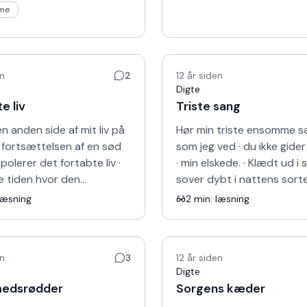
me
en
2
12 år siden
Digte
e liv
Triste sang
n anden side af mit liv på
Hør min triste ensomme sa
· fortsættelsen af en sød
som jeg ved · du ikke gider
polerer det fortabte liv ·
· min elskede. · Klædt ud i s
te tiden hvor den
sover dybt i nattens sorte 
. · Intet kan stoppe mig i
Hører mit kvalte råb, · der
læsning
2
min. læsning
e min …
igennem ce…
en
3
12 år siden
Digte
hedsrødder
Sorgens kæder