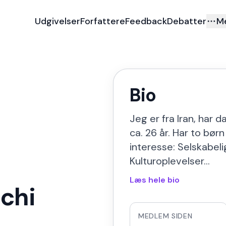
Udgivelser
Forfattere
Feedback
Debatter
M
Bio
Jeg er fra Iran, har
ca. 26 år. Har to børn
interesse: Selskabel
Kulturoplevelser…
Læs hele bio
chi
MEDLEM SIDEN