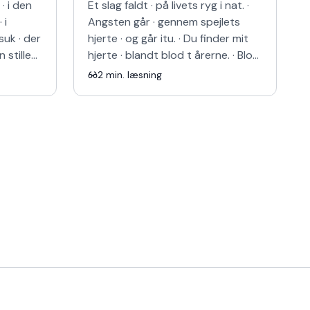
· i den
Et slag faldt · på livets ryg i nat. ·
 i
Angsten går · gennem spejlets
suk · der
hjerte · og går itu. · Du finder mit
 stille
hjerte · blandt blod t årerne. · Blod
sorgens
tårerne · der aldrig kunne tørres
2
min. læsning
af…