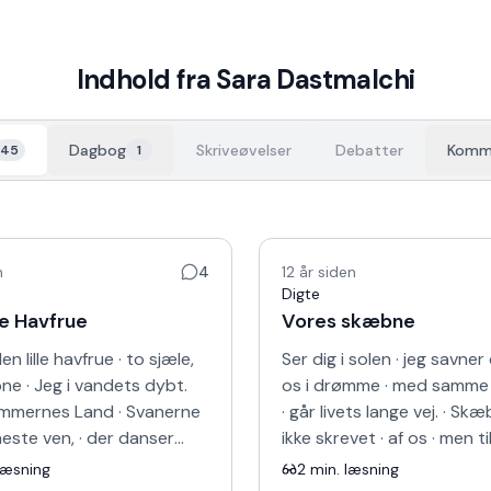
Indhold fra
Sara Dastmalchi
Dagbog
Skriveøvelser
Debatter
Komm
45
1
n
4
12 år siden
Digte
le Havfrue
Vores skæbne
n lille havfrue · to sjæle,
Ser dig i solen · jeg savner 
e · Jeg i vandets dybt.
os i drømme · med samm
ømmernes Land · Svanerne
· går livets lange vej. · Sk
neste ven, · der danser
ikke skrevet · af os · men til
 dig, der · hænger dine
Selv tornado · fjerner ikke
læsning
2
min. læsning
 tørres…