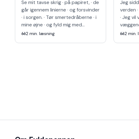
Se mit tavse skrig · på papiret, · de
Jeg sidd
går igennem linierne · og forsvinder
verden ·
· i sorgen. · Tør smertedråberne · i
· Jeg vi
mine øjne · og fyld mig med
væggene 
glæden. · Dig. · Find mig i sorgens
ser mig f
2
min. læsning
2
min. 
land…
siddend