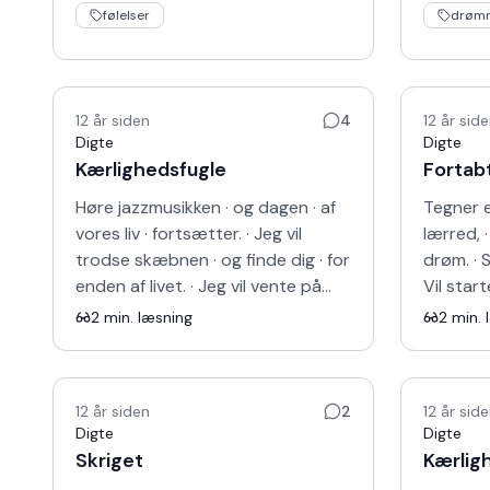
følelser
drøm
12 år siden
4
12 år sid
Digte
Digte
Kærlighedsfugle
Fortabt
Høre jazzmusikken · og dagen · af
Tegner e
vores liv · fortsætter. · Jeg vil
lærred, 
trodse skæbnen · og finde dig · for
drøm. · S
enden af livet. · Jeg vil vente på
Vil star
kærlighedens fugle · ved livets træ,
stoppede
2
min. læsning
2
min. 
· hå…
at udfør
12 år siden
2
12 år sid
Digte
Digte
Skriget
Kærlig