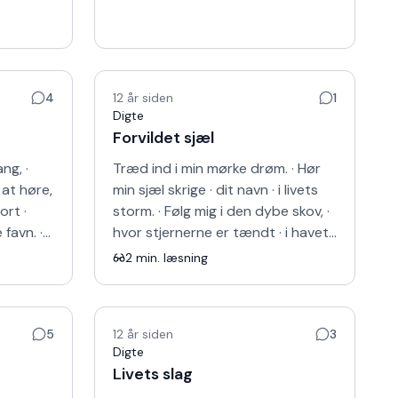
4
12 år siden
1
Digte
Forvildet sjæl
ng, ·
Træd ind i min mørke drøm. · Hør
 at høre,
min sjæl skrige · dit navn · i livets
ort ·
storm. · Følg mig i den dybe skov, ·
favn. ·
hvor stjernerne er tændt · i havets
 går
dybe grund, · bundet til
2
min. læsning
kærligheden…
5
12 år siden
3
Digte
Livets slag