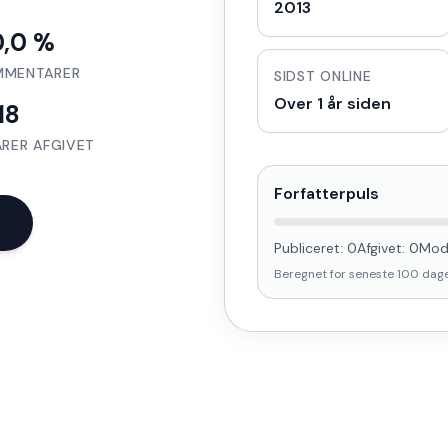
2013
0,0 %
MMENTARER
SIDST ONLINE
Over 1 år siden
18
RER AFGIVET
Forfatterpuls
Publiceret:
0
Afgivet:
0
Mod
Beregnet for seneste
100
dag