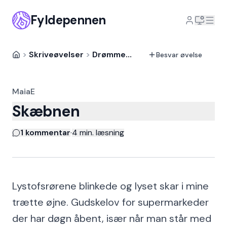
Fyldepennen
>
Skriveøvelser
>
Drømme
>
Besvarelse
Besvar øvelse
MaiaE
Skæbnen
1 kommentar
·
4
min. læsning
Lystofsrørene blinkede og lyset skar i mine
trætte øjne. Gudskelov for supermarkeder
der har døgn åbent, især når man står med