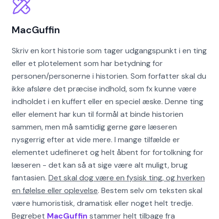
MacGuffin
Skriv en kort historie som tager udgangspunkt i en ting
eller et plotelement som har betydning for
personen/personerne i historien. Som forfatter skal du
ikke afsløre det præcise indhold, som fx kunne være
indholdet i en kuffert eller en speciel æske. Denne ting
eller element har kun til formål at binde historien
sammen, men må samtidig gerne gøre læseren
nysgerrig efter at vide mere. I mange tilfælde er
elementet udefineret og helt åbent for fortolkning for
læseren - det kan så at sige være alt muligt, brug
fantasien.
Det skal dog være en fysisk ting, og hverken
en følelse eller oplevelse
. Bestem selv om teksten skal
være humoristisk, dramatisk eller noget helt tredje.
Begrebet
MacGuffin
stammer helt tilbage fra