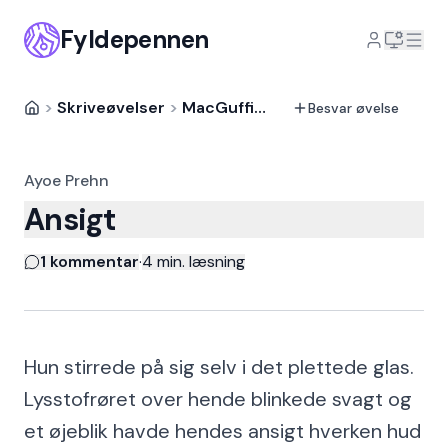
Fyldepennen
>
Skriveøvelser
>
MacGuffin
>
Besvarelse
Besvar øvelse
Ayoe Prehn
Ansigt
1 kommentar
·
4
min. læsning
Hun stirrede på sig selv i det plettede glas.
Lysstofrøret over hende blinkede svagt og
et øjeblik havde hendes ansigt hverken hud