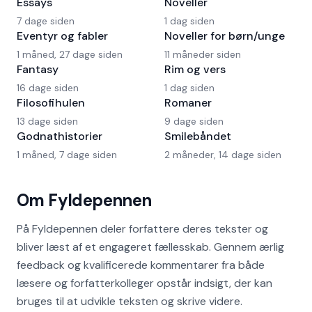
Essays
Noveller
7 dage siden
1 dag siden
Eventyr og fabler
Noveller for børn/unge
1 måned, 27 dage siden
11 måneder siden
Fantasy
Rim og vers
16 dage siden
1 dag siden
Filosofihulen
Romaner
13 dage siden
9 dage siden
Godnathistorier
Smilebåndet
1 måned, 7 dage siden
2 måneder, 14 dage siden
Om Fyldepennen
På Fyldepennen deler forfattere deres tekster og
bliver læst af et engageret fællesskab. Gennem ærlig
feedback og kvalificerede kommentarer fra både
læsere og forfatterkolleger opstår indsigt, der kan
bruges til at udvikle teksten og skrive videre.