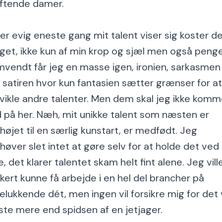
ftende damer.
er evig eneste gang mit talent viser sig koster d
get, ikke kun af min krop og sjæl men også penge
vendt får jeg en masse igen, ironien, sarkasmen
 satiren hvor kun fantasien sætter grænser for at
vikle andre talenter. Men dem skal jeg ikke kom
d på her. Næh, mit unikke talent som næsten er
højet til en særlig kunstart, er medfødt. Jeg
høver slet intet at gøre selv for at holde det ved
ge, det klarer talentet skam helt fint alene. Jeg vill
kkert kunne få arbejde i en hel del brancher på
elukkende dét, men ingen vil forsikre mig for det v
ste mere end spidsen af en jetjager.