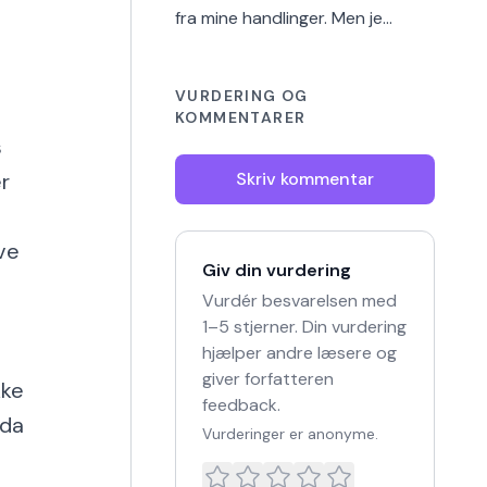
fra mine handlinger. Men je…
VURDERING OG
KOMMENTARER
s
r
Skriv kommentar
ive
Giv din vurdering
Vurdér besvarelsen med
1–5 stjerner. Din vurdering
hjælper andre læsere og
giver forfatteren
kke
feedback.
 da
Vurderinger er anonyme.