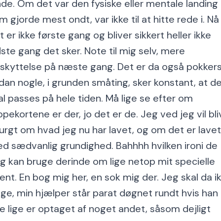
nde. Om det var den fysiske eller mentale landing
m gjorde mest ondt, var ikke til at hitte rede i. Nå
t er ikke første gang og bliver sikkert heller ikke
dste gang det sker. Note til mig selv, mere
skyttelse på næste gang. Det er da også pokker
dan nogle, i grunden småting, sker konstant, at de
al passes på hele tiden. Må lige se efter om
ippekortene er der, jo det er de. Jeg ved jeg vil bl
urgt om hvad jeg nu har lavet, og om det er lavet
d sædvanlig grundighed. Bahhhh hvilken ironi de
g kan bruge derinde om lige netop mit specielle
lent. En bog mig her, en sok mig der. Jeg skal da i
age, min hjælper står parat døgnet rundt hvis han
ke lige er optaget af noget andet, såsom dejligt