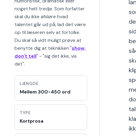
humoristisk, dramatisk eller
la
noget helt tredje. Som forfatter
so
skal du ikke afsløre hvad
de
talentet går ud på, lad det være
si
op til læseren selv at fortolke.
Du skal så vidt muligt prøve at
be
benytte dig at teknikken "
show,
så
don't tell
" - "sig det ikke, vis
sk
det".
kl
sp
LÆNGDE
me
Mellem 300-450 ord
do
ta
TYPE
kl
Kortprosa
ik