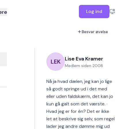
Log ind
ere
Besvar øvelse
Lise Eva Kramer
LEK
Medlem siden
2008
Nå ja hvad dælen, jeg kan jo lige
så godt springe ud i det med
eller uden faldskærm, det kan jo
kun gå galt som det værste. ·
Hvad jeg er for én? Det er ikke
let at beskrive sig selv, som regel
lader jeg andre dømme mig ud