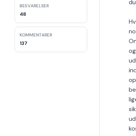
du
BESVARELSER
48
Hv
no
KOMMENTARER
Om
137
og
ud
in
op
be
li
si
ud
ko