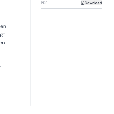
PDF
Download
pen
ngt
gen
r