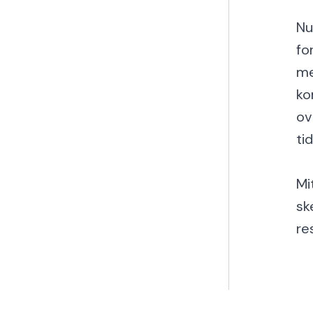
Nu
fo
me
ko
ov
ti
Mi
sk
re