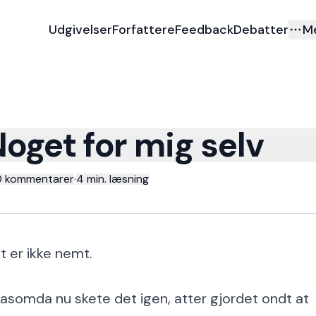
Udgivelser
Forfattere
Feedback
Debatter
M
oget for mig selv
0 kommentarer
·
4
min. læsning
t er ikke nemt.
asomda nu skete det igen, atter gjordet ondt at