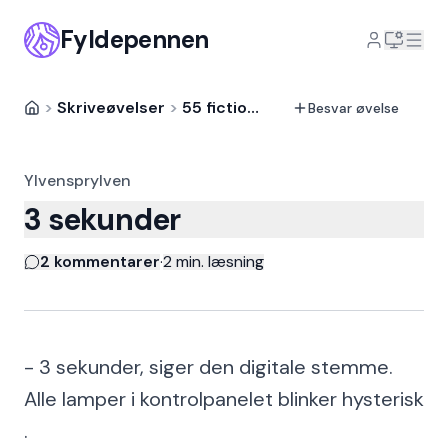
Fyldepennen
>
Skriveøvelser
>
55 fiction
>
Besvarelse
Besvar øvelse
Ylvensprylven
3 sekunder
2 kommentarer
·
2
min. læsning
- 3 sekunder, siger den digitale stemme.
Alle lamper i kontrolpanelet blinker hysterisk
.