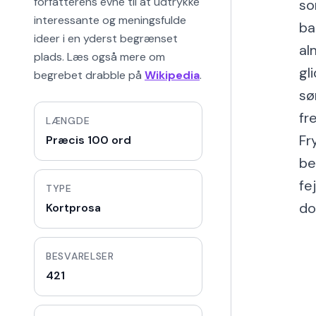
forfatterens evne til at udtrykke
so
interessante og meningsfulde
ba
ideer i en yderst begrænset
al
plads. Læs også mere om
gl
begrebet drabble på
Wikipedia
.
sø
fr
LÆNGDE
Fr
Præcis 100 ord
be
fe
TYPE
do
Kortprosa
BESVARELSER
421