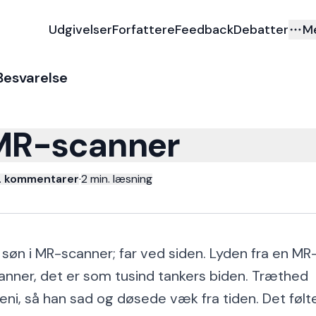
Udgivelser
Forfattere
Feedback
Debatter
M
Besvarelse
MR-scanner
2 kommentarer
·
2
min. læsning
 søn i MR-scanner; far ved siden. Lyden fra en MR
anner, det er som tusind tankers biden. Træthed
eni, så han sad og døsede væk fra tiden. Det følt