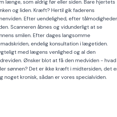
m længe, som aldrig før eller siden. Bare hjertets
nken og liden. Kræft? Hertil gik faderens
menviden. Efter uendelighed, efter tålmodighede
iden. Scanneren åbnes og vidunderligt at se
nnens smilen. Efter dages langsomme
emadskriden, endelig konsultation i lægetiden.
ygteligt med lægens venlighed og al den
dreviden. Ønsker blot at få den medviden - hvad
jler sønnen? Det er ikke kræft i midtersiden, det e
g noget kronisk, sådan er vores specialviden.