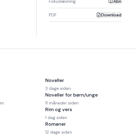
Fokuslæsning
Åbn
PDF
Download
Noveller
3 dage siden
Noveller for børn/unge
en
11 måneder siden
Rim og vers
1 dag siden
Romaner
12 dage siden