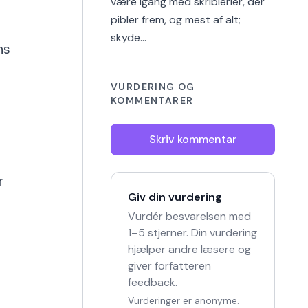
være igang med skriblerier, der
pibler frem, og mest af alt;
skyde…
ns
VURDERING OG
KOMMENTARER
Skriv kommentar
r
Giv din vurdering
Vurdér besvarelsen med
1–5 stjerner. Din vurdering
hjælper andre læsere og
giver forfatteren
feedback.
Vurderinger er anonyme.