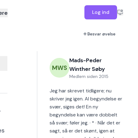
Log ind
ere
Besvar øvelse
Mads-Peder
MWS
Winther Søby
Medlem siden
2015
Jeg har skrevet tidligere; nu
skriver jeg igen. Al begyndelse er
svær, siges det! En ny
-
begyndelse kan være dobbelt
så svær; føler jeg. · * · Når det er
es
sagt, så er det skønt, igen at