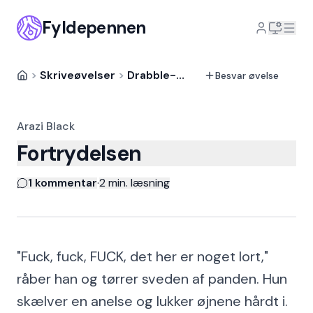
Fyldepennen
>
Skriveøvelser
>
Drabble-action
>
Besvarelse
Besvar øvelse
Arazi Black
Fortrydelsen
1 kommentar
·
2
min. læsning
"Fuck, fuck, FUCK, det her er noget lort,"
råber han og tørrer sveden af panden. Hun
skælver en anelse og lukker øjnene hårdt i.