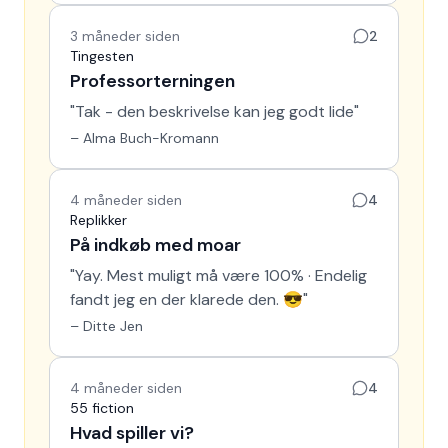
3 måneder siden
2
Tingesten
Professorterningen
"
Tak - den beskrivelse kan jeg godt lide
"
–
Alma Buch-Kromann
4 måneder siden
4
Replikker
På indkøb med moar
"
Yay. Mest muligt må være 100% · Endelig
fandt jeg en der klarede den. 😎
"
–
Ditte Jen
4 måneder siden
4
55 fiction
Hvad spiller vi?