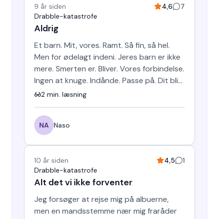
9 år siden
4,6
7
Drabble-katastrofe
Aldrig
Et barn. Mit, vores. Ramt. Så fin, så hel.
Men for ødelagt indeni. Jeres barn er ikke
mere. Smerten er. Bliver. Vores forbindelse.
Ingen at knuge. Indånde. Passe på. Dit blik
møder…
2
min. læsning
NA
Naso
10 år siden
4,5
1
Drabble-katastrofe
Alt det vi ikke forventer
Jeg forsøger at rejse mig på albuerne,
men en mandsstemme nær mig fraråder