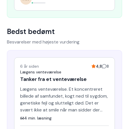
Bedst bedømt
Besvarelser med højeste vurdering
6 år siden
4,8
8
Lægens venteværelse
Tanker fra et venteværelse
Lægens venteværelse. Et koncentreret
billede af samfundet, kogt ned til sygdom,
genetiske fejl og slutteligt død. Det er
svært ikke at smile når man sidder der
med sin egne problem…
4
min. læsning