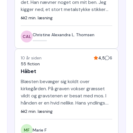
det. Han nævner noget om mit ben. Jeg
kigger ned, et stort metalstykke stikker
ud af mit lår. Det ligner …
2
min. læsning
Christine Alexandra L. Thomsen
CAL
10 år siden
4,5
6
55 fiction
Håbet
Blæsten bevæger sig koldt over
kirkegården. På graven vokser græsset
vildt og gravstenen er besat med mos. I
hånden er en hvid nellike. Hans yndlings.
Tårerne skaber et landskab på…
2
min. læsning
MF
Marie F