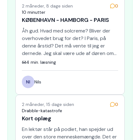
2 måneder, 8 dage siden
0
10 minutter
KØBENHAVN - HAMBORG - PARIS
Åh gud. Hvad med solcreme? Bliver der
overhovedet brug for det? I Paris, på
denne årstid? Det må vente til jeg er
dernede. Jeg skal være ude af døren om
10 minutter. · 'Mor, jeg ha…
4
min. læsning
NI
Nils
2 måneder, 15 dage siden
0
Drabble-katastrofe
Kort oplæg
En lektør står på podiet, han spejder ud
over den store menneskemængde. Det er