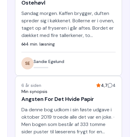
Ostehøvl
Søndag morgen. Kaffen brygger, duften
spreder sig i køkkenet. Bollerne er i ovnen,
taget op af fryseren i går aftes. Bordet er
dækket med fire tallerkener, to
kaffekopper og to gla…
4
min. læsning
Sandie Egelund
SE
6 år siden
4,7
4
Min synopsis
Angsten For Det Hvide Papir
Da denne bog udkom i sin føste udgave i
oktober 2019 troede alle det var en joke. ·
Men bogen som består af 333 tomme
sider puster til læserens frygt for en