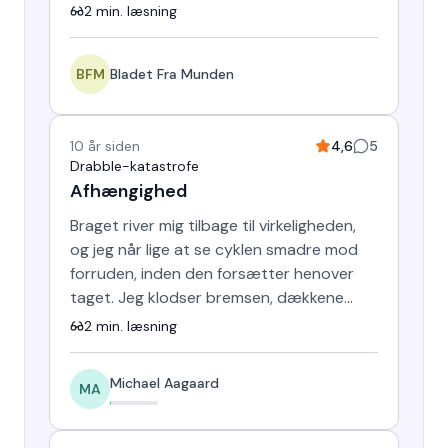
meningsløs tilværelse h…
2
min. læsning
BFM
Bladet Fra Munden
10 år siden
4,6
5
Drabble-katastrofe
Afhængighed
Braget river mig tilbage til virkeligheden,
og jeg når lige at se cyklen smadre mod
forruden, inden den forsætter henover
taget. Jeg klodser bremsen, dækkene
hviner, også er der st…
2
min. læsning
Michael Aagaard
MA