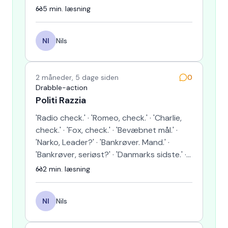
afløb. Som Svupperen stod …
5
min. læsning
NI
Nils
2 måneder, 5 dage siden
0
Drabble-action
Politi Razzia
'Radio check.' · 'Romeo, check.' · 'Charlie,
check.' · 'Fox, check.' · 'Bevæbnet mål.' ·
'Narko, Leader?' · 'Bankrøver. Mand.' ·
'Bankrøver, seriøst?' · 'Danmarks sidste.' ·
'Plan,…
2
min. læsning
NI
Nils