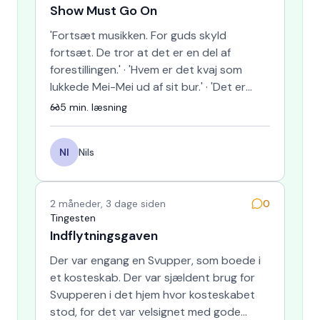
Show Must Go On
'Fortsæt musikken. For guds skyld
fortsæt. De tror at det er en del af
forestillingen.' · 'Hvem er det kvaj som
lukkede Mei-Mei ud af sit bur.' · 'Det er
ligemeget lige nu, Pierre.…
5
min. læsning
NI
Nils
2 måneder, 3 dage siden
0
Tingesten
Indflytningsgaven
Der var engang en Svupper, som boede i
et kosteskab. Der var sjældent brug for
Svupperen i det hjem hvor kosteskabet
stod, for det var velsignet med gode