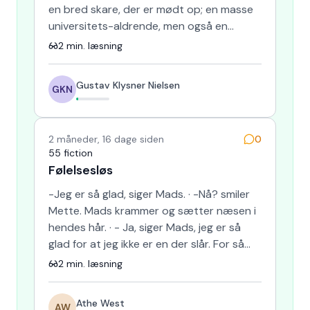
en bred skare, der er mødt op; en masse
universitets-aldrende, men også en
masse udefrakommende. Det …
2
min. læsning
Gustav Klysner Nielsen
GKN
2 måneder, 16 dage siden
0
55 fiction
Følelsesløs
-Jeg er så glad, siger Mads. · -Nå? smiler
Mette. Mads krammer og sætter næsen i
hendes hår. · - Ja, siger Mads, jeg er så
glad for at jeg ikke er en der slår. For så
havde jeg pan…
2
min. læsning
Athe West
AW