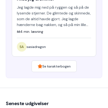
Jeg lagde mig ned på ryggen og så på de
lysende stjerner. De glimtede og skinnede,
som de altid havde gjort. Jeg lagde
hænderne bag nakken, og så på min lille
drage, der havde lagt…
4
min. læsning
SA
sasiadragon
Se karakterbogen
Seneste udgivelser