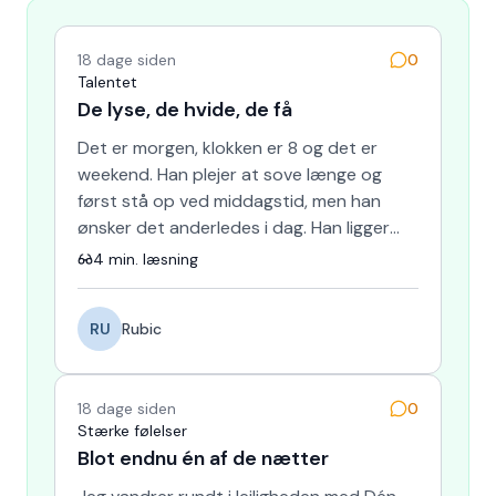
18 dage siden
0
Talentet
De lyse, de hvide, de få
Det er morgen, klokken er 8 og det er
weekend. Han plejer at sove længe og
først stå op ved middagstid, men han
ønsker det anderledes i dag. Han ligger
stille og ser ud af vinduet,…
4
min. læsning
RU
Rubic
18 dage siden
0
Stærke følelser
Blot endnu én af de nætter