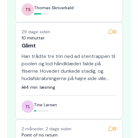
Thomas Skriverkald
TS
29 dage siden
0
10 minutter
Glimt
Han trådte tre trin ned ad stentrappen til
poolen og lod håndklædet falde på
fliserne. Hovedet dunkede stadig, og
hudafskrabningerne på højre side ville
kunne mærkes, når han kaste…
4
min. læsning
Tine Larsen
TL
2 måneder, 2 dage siden
0
Point of no return