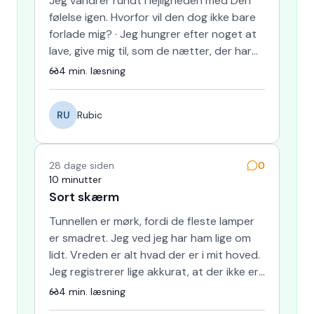
Jeg vandrer rundt i lejligheden med Dén
følelse igen. Hvorfor vil den dog ikke bare
forlade mig? · Jeg hungrer efter noget at
lave, give mig til, som de nætter, der har
været så ma…
4
min. læsning
RU
Rubic
28 dage siden
0
10 minutter
Sort skærm
Tunnellen er mørk, fordi de fleste lamper
er smadret. Jeg ved jeg har ham lige om
lidt. Vreden er alt hvad der er i mit hoved.
Jeg registrerer lige akkurat, at der ikke er
andre i …
4
min. læsning