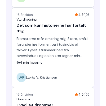
16 år siden
4,5
6
Værdiladning
Det som kun historierne har fortalt
mig
Blomsterne står omkring mig. Store, små, i
forunderlige former, og i tusindvis af
farver. Lyset strømmer ned fra
ovenvinduet og solen kærtegner min
kolde hud. Mit ansigt er vådt af…
4
min. læsning
LVK
Lærke V. Kristiansen
16 år siden
4,5
5
Drømme
Hvad jeg drømmer