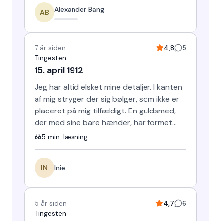
Alexander Bang
AB
7 år siden
4,8
5
Tingesten
15. april 1912
Jeg har altid elsket mine detaljer. I kanten
af mig stryger der sig bølger, som ikke er
placeret på mig tilfældigt. En guldsmed,
der med sine bare hænder, har formet
mig. En tryghe…
5
min. læsning
IN
Inie
5 år siden
4,7
6
Tingesten