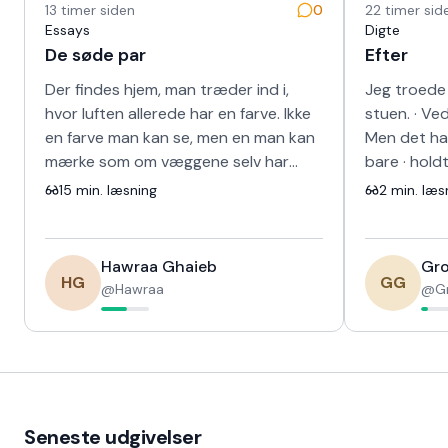
13 timer siden
0
22 timer sid
Essays
Digte
De søde par
Efter
Der findes hjem, man træder ind i,
Jeg troede 
hvor luften allerede har en farve. Ikke
stuen. · Ved
en farve man kan se, men en man kan
Men det hav
mærke som om væggene selv har
bare · hold
lært at smile. Sådan var det hos
bilen · blev
15
min. læsning
2
min. læs
ægtepa…
Hawraa Ghaieb
Gro
HG
GG
@
Hawraa
@
G
Seneste udgivelser