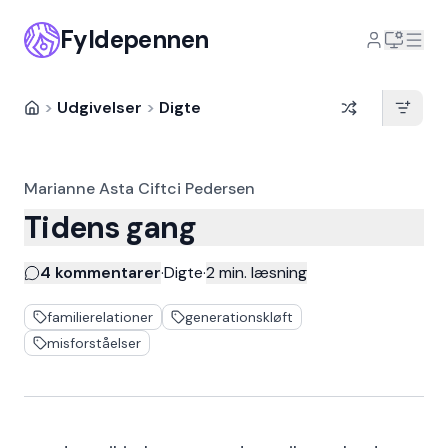
Fyldepennen
>
Udgivelser
>
Digte
Marianne Asta Ciftci Pedersen
Tidens gang
4 kommentarer
·
Digte
·
2
min. læsning
familierelationer
generationskløft
misforståelser