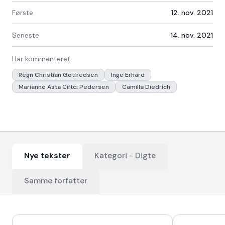
Første
12. nov. 2021
Seneste
14. nov. 2021
Har kommenteret
Regn Christian Gotfredsen
Inge Erhard
Marianne Asta Ciftci Pedersen
Camilla Diedrich
Nye tekster
Kategori -
Digte
Samme forfatter
Nyeste tekster