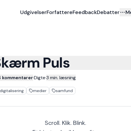
Udgivelser
Forfattere
Feedback
Debatter
M
Skærm Puls
4 kommentarer
·
Digte
·
3
min. læsning
digitalisering
medier
samfund
Scroll. Klik. Blink.