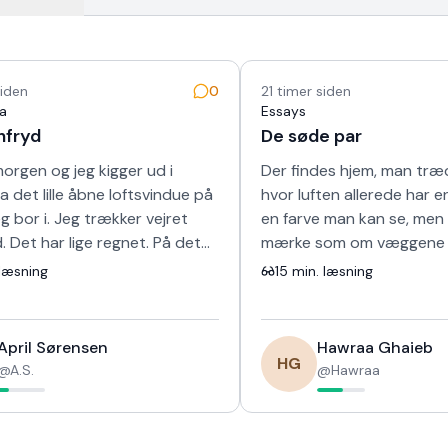
siden
0
21 timer siden
a
Essays
nfryd
De søde par
orgen og jeg kigger ud i
Der findes hjem, man træde
a det lille åbne loftsvindue på
hvor luften allerede har en
jeg bor i. Jeg trækker vejret
en farve man kan se, men
. Det har lige regnet. På det
mærke som om væggene s
e græs og duften er himm…
lært at smile. Sådan var 
læsning
15
min. læsning
ægtepa…
April Sørensen
Hawraa Ghaieb
HG
@
A.S.
@
Hawraa