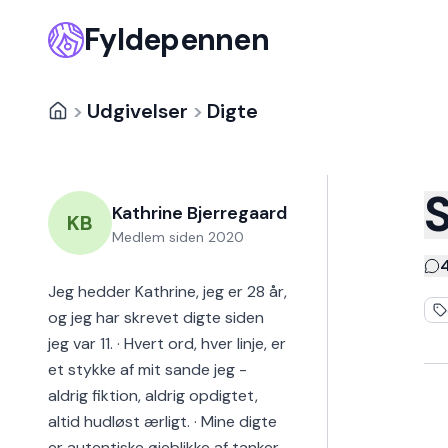
Fyldepennen
>
Udgivelser
>
Digte
Kathrine Bjerregaard
KB
Medlem siden
2020
Jeg hedder Kathrine, jeg er 28 år,
og jeg har skrevet digte siden
jeg var 11. · Hvert ord, hver linje, er
et stykke af mit sande jeg -
aldrig fiktion, aldrig opdigtet,
altid hudløst ærligt. · Mine digte
er autentiske øjeblikke af tanker