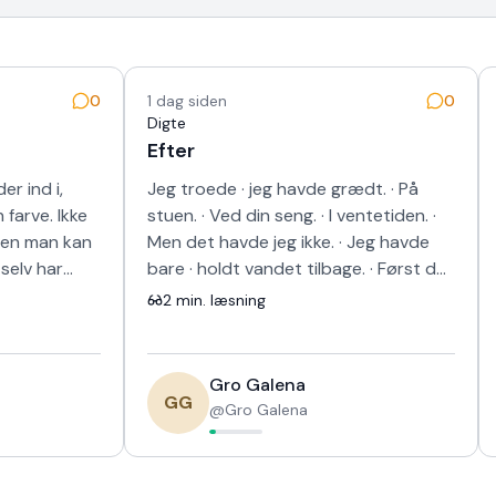
0
1 dag siden
0
Digte
Efter
r ind i,
Jeg troede · jeg havde grædt. · På
 farve. Ikke
stuen. · Ved din seng. · I ventetiden. ·
 en man kan
Men det havde jeg ikke. · Jeg havde
elv har
bare · holdt vandet tilbage. · Først da
det hos
bilen · blev et rum · kun ti…
2
min. læsning
Gro Galena
GG
@
Gro Galena