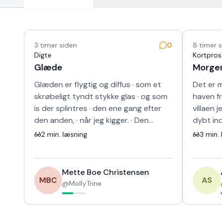
Nyeste tekster
3 timer siden
0
8 timer 
Digte
Kortpros
Glæde
Morge
Glæden er flygtig og diffus · som et
Det er m
skrøbeligt tyndt stykke glas · og som
haven fr
is der splintres · den ene gang efter
villaen 
den anden, · når jeg kigger. · Den
dybt ind
vælger livet udenfor i kulden · …
nyslåed
2
min. læsning
3
min. 
Mette Boe Christensen
MBC
AS
@
MollyTrine