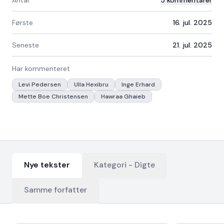
Antal
5
kommentarer
Første
16. jul. 2025
Seneste
21. jul. 2025
Har kommenteret
Levi Pedersen
Ulla Hexibru
Inge Erhard
Mette Boe Christensen
Hawraa Ghaieb
Nye tekster
Kategori -
Digte
Samme forfatter
Nyeste tekster