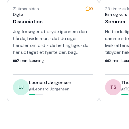
21 timer siden
0
25 timer sid
Digte
Rim og vers
Dissociation
Sommer
Jeg forsøger at bryde igennem den
Helt inderli
hårde, hvide mur, · det du siger
samme sitr
handler om ord - de helt rigtige, · du
livskraften
har udtaget et hjerte der, bag
tilbyder he
skinnet, · kunne ikke længere banke i
sang for d
2
min. læsning
3
min. læs
det s…
fravær og 
Leonard Jørgensen
Tho
LJ
TS
@
Leonard Jørgensen
@
TS