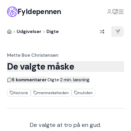
Fyldepennen
>
Udgivelser
>
Digte
Mette Boe Christensen
De valgte måske
5 kommentarer
·
Digte
·
2
min. læsning
historie
menneskeheden
nutiden
De valgte at tro på en gud.