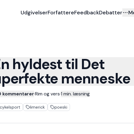
Udgivelser
Forfattere
Feedback
Debatter
M
n hyldest til Det
uperfekte menneske
0 kommentarer
·
Rim og vers
·
1
min. læsning
cykelsport
limerick
poeski