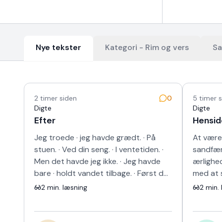
Nye tekster
Kategori -
Rim og vers
Sa
Nyeste tekster
2 timer siden
0
5 timer 
Digte
Digte
Efter
Hensid
Jeg troede · jeg havde grædt. · På
At være
stuen. · Ved din seng. · I ventetiden. ·
sandfærd
Men det havde jeg ikke. · Jeg havde
ærlighed
bare · holdt vandet tilbage. · Først da
med at s
bilen · blev et rum · kun ti…
anden ve
2
min. læsning
2
min. 