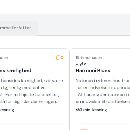
mme forfatter
siden
0
19 timer siden
Digte
es kærlighed
Harmoni Blues
 hensides kærlighed, · at være
Naturen i rytmen hos tr
ig, · er lig med enhver
· er en indvielse til oprind
! · For mit hjerte fortsætter, ·
· At han møder naturen i 
lå for dig; · Ja, der er ingen
en indvielse til forståelse 
j! · Og selv om jeg sk…
harmoni · Vi ved jo altfor…
læsning
3
min. læsning