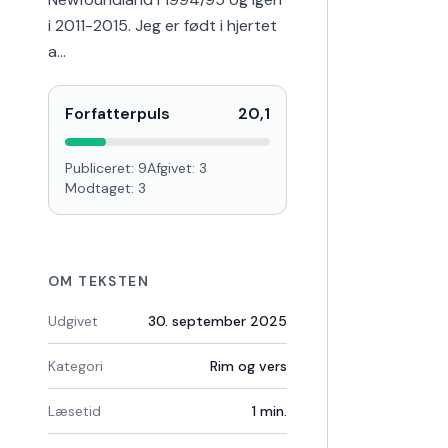
i 2011-2015. Jeg er født i hjertet
a…
Forfatterpuls
20,1
Publiceret:
9
Afgivet:
3
Modtaget:
3
OM TEKSTEN
Udgivet
30. september 2025
Kategori
Rim og vers
Læsetid
1
min.