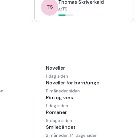
Thomas Skriverkald
TS
@
TS.
Noveller
1 dag siden
Noveller for børn/unge
en
11 måneder siden
Rim og vers
1 dag siden
Romaner
9 dage siden
Smilebåndet
2 måneder, 14 dage siden