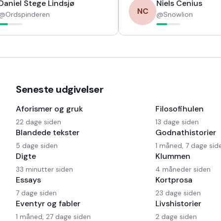
Daniel Stege Lindsjø
Niels Cenius
NC
@
Ordspinderen
@
Snowlion
Seneste udgivelser
Aforismer og gruk
Filosofihulen
22 dage siden
13 dage siden
Blandede tekster
Godnathistorier
5 dage siden
1 måned, 7 dage sid
Digte
Klummen
33 minutter siden
4 måneder siden
Essays
Kortprosa
7 dage siden
23 dage siden
Eventyr og fabler
Livshistorier
1 måned, 27 dage siden
2 dage siden