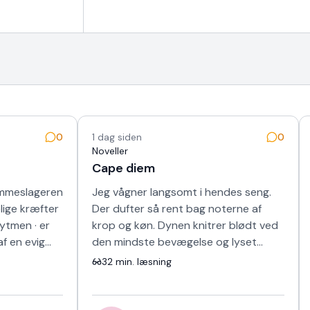
0
1 dag siden
0
Noveller
Cape diem
ommeslageren
Jeg vågner langsomt i hendes seng.
elige kræfter
Der dufter så rent bag noterne af
rytmen · er
krop og køn. Dynen knitrer blødt ved
af en evig
den mindste bevægelse og lyset
maser sig næsten brutalt ind gennem
32
min. læsning
de kine…