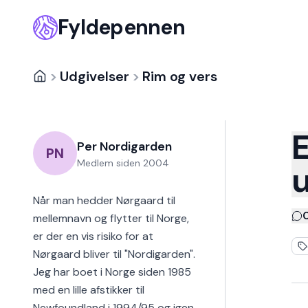
Fyldepennen
>
Udgivelser
>
Rim og vers
E
Per Nordigarden
PN
Medlem siden
2004
Når man hedder Nørgaard til
mellemnavn og flytter til Norge,
er der en vis risiko for at
Nørgaard bliver til "Nordigarden".
Jeg har boet i Norge siden 1985
med en lille afstikker til
Newfoundland i 1994/95 og igen