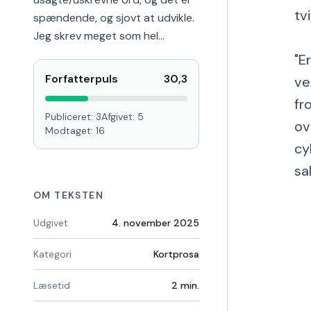
tv
spændende, og sjovt at udvikle.
Jeg skrev meget som hel…
"E
Forfatterpuls
30,3
ve
fr
Publiceret:
3
Afgivet:
5
ov
Modtaget:
16
cy
sa
OM TEKSTEN
Udgivet
4. november 2025
Kategori
Kortprosa
Læsetid
2
min.