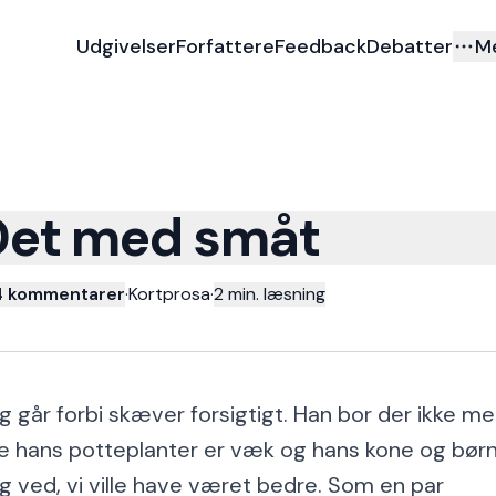
Udgivelser
Forfattere
Feedback
Debatter
M
Det med småt
4 kommentarer
·
Kortprosa
·
2
min. læsning
g går forbi skæver forsigtigt. Han bor der ikke me
le hans potteplanter er væk og hans kone og børn
g ved, vi ville have været bedre. Som en par