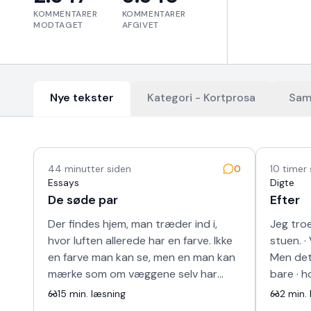
KOMMENTARER
KOMMENTARER
MODTAGET
AFGIVET
Nye tekster
Kategori -
Kortprosa
Sam
Nyeste tekster
44 minutter siden
0
10 timer
Essays
Digte
De søde par
Efter
Der findes hjem, man træder ind i,
Jeg troe
hvor luften allerede har en farve. Ikke
stuen. · 
en farve man kan se, men en man kan
Men det 
mærke som om væggene selv har
bare · h
lært at smile. Sådan var det hos
bilen · b
15
min. læsning
2
min. 
ægtepa…