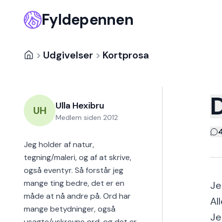
Fyldepennen
>
Udgivelser
>
Kortprosa
Ulla Hexibru
UH
Medlem siden
2012
Jeg holder af natur,
tegning/maleri, og af at skrive,
også eventyr. Så forstår jeg
mange ting bedre, det er en
Je
måde at nå andre på. Ord har
Al
mange betydninger, også
Je
usagte/uskrevne ord, og det er