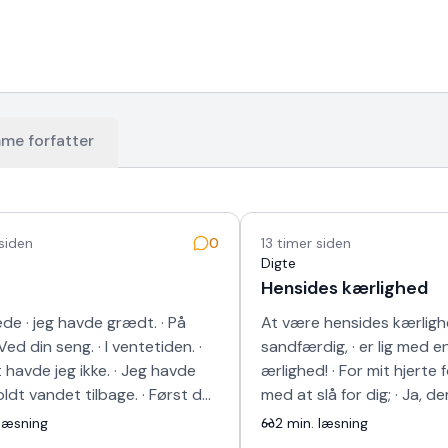
me forfatter
 siden
0
13 timer siden
Digte
Hensides kærlighed
de · jeg havde grædt. · På
At være hensides kærlighe
Ved din seng. · I ventetiden. ·
sandfærdig, · er lig med e
havde jeg ikke. · Jeg havde
ærlighed! · For mit hjerte 
oldt vandet tilbage. · Først da
med at slå for dig; · Ja, de
lev et rum · kun ti…
anden vej! · Og selv om je
læsning
2
min. læsning