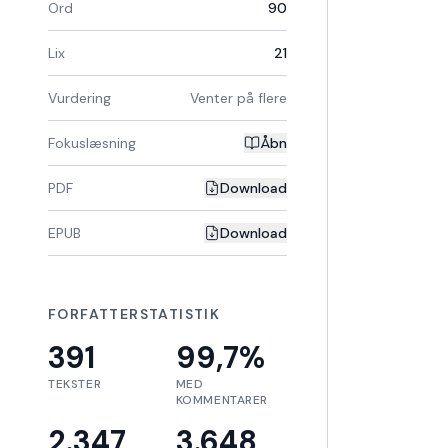
Ord
90
Lix
21
Vurdering
Venter på flere
Fokuslæsning
Åbn
PDF
Download
EPUB
Download
FORFATTERSTATISTIK
391
99,7
%
TEKSTER
MED
KOMMENTARER
2.347
3.648