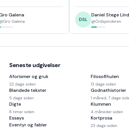
Gro Galena
Daniel Stege Lind
DSL
@
Gro Galena
@
Ordspinderen
Seneste udgivelser
Aforismer og gruk
Filosofihulen
22 dage siden
13 dage siden
Blandede tekster
Godnathistorier
5 dage siden
1 måned, 7 dage sid
Digte
Klummen
8 timer siden
4 måneder siden
Essays
Kortprosa
Eventyr og fabler
23 dage siden