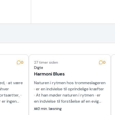
0
27 timer siden
0
Digte
Harmoni Blues
d, · at være
Naturen i rytmen hos trommeslageren
nhver
· er en indvielse til oprindelige kræfter
fortsætter, ·
· At han møder naturen i rytmen · er
r er ingen
en indvielse til forståelse af en evig
g sk…
harmoni · Vi ved jo altfor…
3
min. læsning