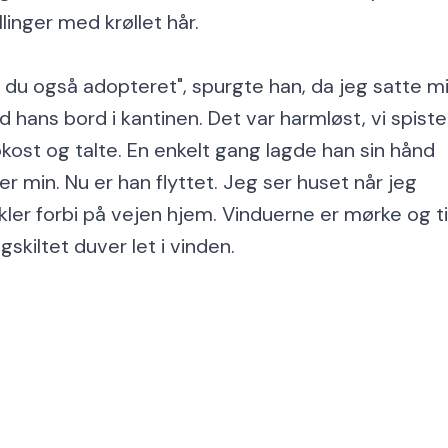
illinger med krøllet hår.
r du også adopteret", spurgte han, da jeg satte m
d hans bord i kantinen. Det var harmløst, vi spiste
okost og talte. En enkelt gang lagde han sin hånd
er min. Nu er han flyttet. Jeg ser huset når jeg
kler forbi på vejen hjem. Vinduerne er mørke og ti
lgskiltet duver let i vinden.