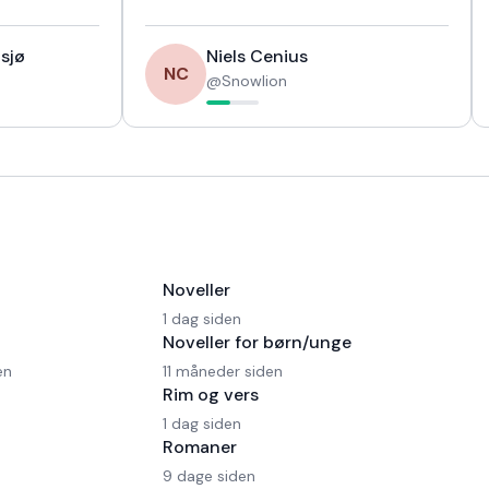
sjø
Niels Cenius
NC
@
Snowlion
Noveller
1 dag siden
Noveller for børn/unge
en
11 måneder siden
Rim og vers
1 dag siden
Romaner
9 dage siden