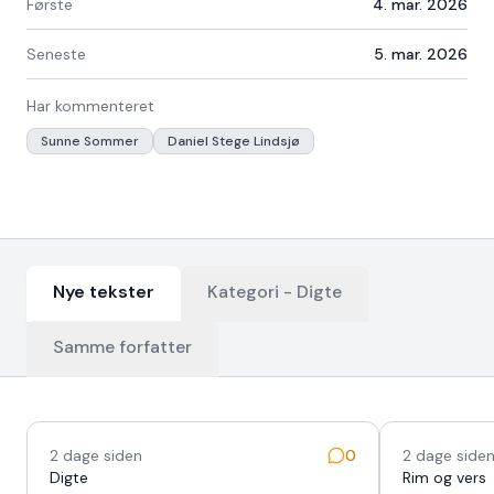
Første
4. mar. 2026
Seneste
5. mar. 2026
Har kommenteret
Sunne Sommer
Daniel Stege Lindsjø
Nye tekster
Kategori -
Digte
Samme forfatter
Nyeste tekster
2 dage siden
0
2 dage side
Digte
Rim og vers