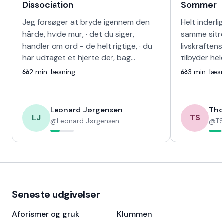
Dissociation
Sommer
Jeg forsøger at bryde igennem den
Helt inderli
hårde, hvide mur, · det du siger,
samme sitr
handler om ord - de helt rigtige, · du
livskraften
har udtaget et hjerte der, bag
tilbyder he
skinnet, · kunne ikke længere banke i
sang for d
2
min. læsning
3
min. læs
det …
fravær og 
Leonard Jørgensen
Tho
LJ
TS
@
Leonard Jørgensen
@
TS
Seneste udgivelser
Aforismer og gruk
Klummen