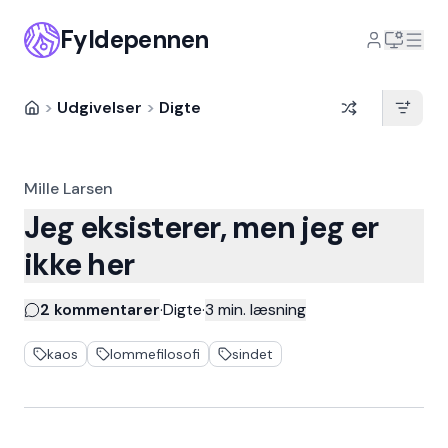
Fyldepennen
>
Udgivelser
>
Digte
Mille Larsen
Jeg eksisterer, men jeg er
ikke her
2 kommentarer
·
Digte
·
3
min. læsning
kaos
lommefilosofi
sindet