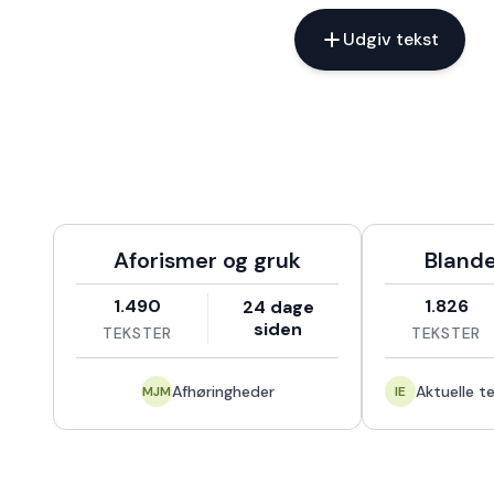
Udgiv tekst
Kategorier
Aforismer og gruk
Blande
1.490
1.826
24 dage
siden
TEKSTER
TEKSTER
Afhøringheder
MJM
IE