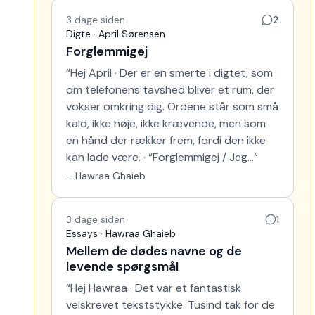
3 dage siden
2
Digte · April Sørensen
Forglemmigej
“
Hej April · Der er en smerte i digtet, som
om telefonens tavshed bliver et rum, der
vokser omkring dig. Ordene står som små
kald, ikke høje, ikke krævende, men som
en hånd der rækker frem, fordi den ikke
kan lade være. · “Forglemmigej / Jeg…
“
–
Hawraa Ghaieb
3 dage siden
1
Essays · Hawraa Ghaieb
Mellem de dødes navne og de
levende spørgsmål
“
Hej Hawraa · Det var et fantastisk
velskrevet tekststykke. Tusind tak for de