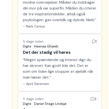
modne overvejelser. Måden du inddrager
din mor på var superfin. Måden du citerer
de tre inspirationskilder, altså også
psykologen, gav overblik og dybde. Niels
“
–
Niels Cenius
5 dage siden
1
Digte · Hawraa Ghaieb
Det der stadig vil høres
“
Meget spændende og intenst digt du
har skrevet. Kan godt lide det. Det er
som om tiden lige stopper et øjeblik når
man læser det.
“
–
April Sørensen
5 dage siden
2
Digte · Daniel Stege Lindsjø