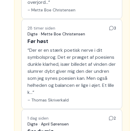
overjord…
“
–
Mette Boe Christensen
28 timer siden
3
Digte · Mette Boe Christensen
Før høst
“
Der er en stærk poetisk nerve i dit
symbolsprog. Det er præget af poesiens
dunkle klarhed, især billedet af vinden der
slumrer dybt giver mig den der undren
som jeg synes poesien kan. Men også
helheden og balancen er lige i øjet. Et lille
k…
“
–
Thomas Skriverkald
1 dag siden
2
Digte · April Sørensen