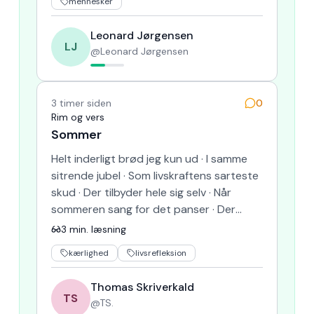
mennesker
Leonard Jørgensen
LJ
@
Leonard Jørgensen
3 timer siden
0
Rim og vers
Sommer
Helt inderligt brød jeg kun ud · I samme
sitrende jubel · Som livskraftens sarteste
skud · Der tilbyder hele sig selv · Når
sommeren sang for det panser · Der
værner om fravær og h…
3
min. læsning
kærlighed
livsrefleksion
Thomas Skriverkald
TS
@
TS.