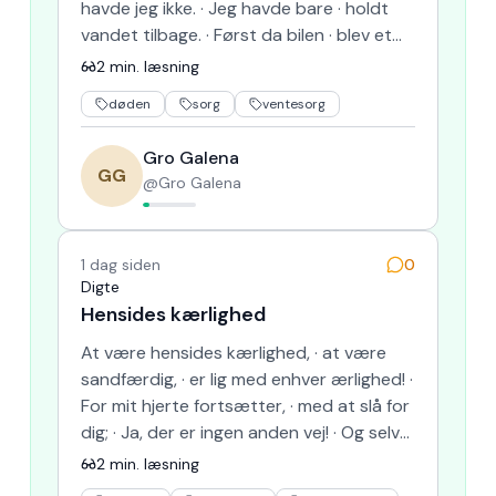
havde jeg ikke. · Jeg havde bare · holdt
vandet tilbage. · Først da bilen · blev et
rum · kun ti…
2
min. læsning
døden
sorg
ventesorg
Gro Galena
GG
@
Gro Galena
1 dag siden
0
Digte
Hensides kærlighed
At være hensides kærlighed, · at være
sandfærdig, · er lig med enhver ærlighed! ·
For mit hjerte fortsætter, · med at slå for
dig; · Ja, der er ingen anden vej! · Og selv
om jeg sk…
2
min. læsning