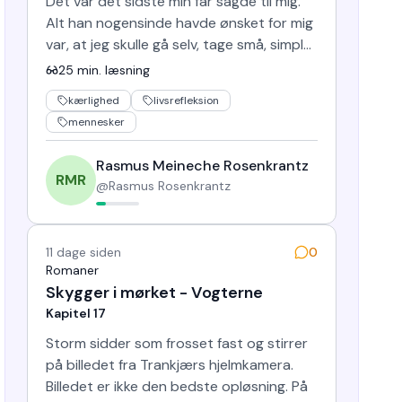
Det var det sidste min far sagde til mig.
Alt han nogensinde havde ønsket for mig
var, at jeg skulle gå selv, tage små, simple
skridt uden…
25
min. læsning
kærlighed
livsrefleksion
mennesker
Rasmus Meineche Rosenkrantz
RMR
@
Rasmus Rosenkrantz
11 dage siden
0
Romaner
Skygger i mørket - Vogterne
Kapitel 17
Storm sidder som frosset fast og stirrer
på billedet fra Trankjærs hjelmkamera.
Billedet er ikke den bedste opløsning. På