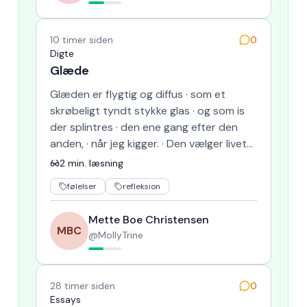
10 timer siden
0
Digte
Glæde
Glæden er flygtig og diffus · som et
skrøbeligt tyndt stykke glas · og som is
der splintres · den ene gang efter den
anden, · når jeg kigger. · Den vælger livet
udenfor i kulden · …
2
min. læsning
følelser
refleksion
Mette Boe Christensen
MBC
@
MollyTrine
28 timer siden
0
Essays