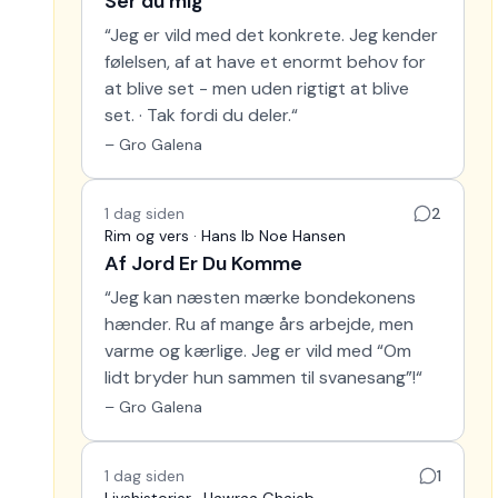
Ser du mig
“
Jeg er vild med det konkrete. Jeg kender
følelsen, af at have et enormt behov for
at blive set - men uden rigtigt at blive
set. · Tak fordi du deler.
“
–
Gro Galena
1 dag siden
2
Rim og vers · Hans Ib Noe Hansen
Af Jord Er Du Komme
“
Jeg kan næsten mærke bondekonens
hænder. Ru af mange års arbejde, men
varme og kærlige. Jeg er vild med “Om
lidt bryder hun sammen til svanesang”!
“
–
Gro Galena
1 dag siden
1
Livshistorier · Hawraa Ghaieb