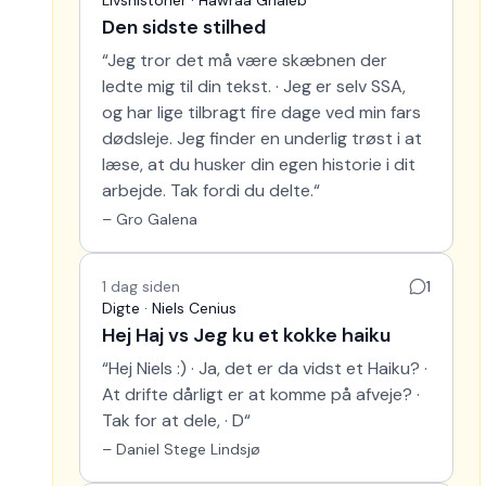
Den sidste stilhed
“
Jeg tror det må være skæbnen der
ledte mig til din tekst. · Jeg er selv SSA,
og har lige tilbragt fire dage ved min fars
dødsleje. Jeg finder en underlig trøst i at
læse, at du husker din egen historie i dit
arbejde. Tak fordi du delte.
“
–
Gro Galena
1 dag siden
1
Digte · Niels Cenius
Hej Haj vs Jeg ku et kokke haiku
“
Hej Niels :) · Ja, det er da vidst et Haiku? ·
At drifte dårligt er at komme på afveje? ·
Tak for at dele, · D
“
–
Daniel Stege Lindsjø