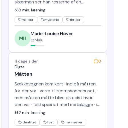
skærmen ser han resterne af en
udbrændt bil. Flammerne har…
8
min. læsning
militær
mysterie
thriller
Marie-Louise Høver
MH
@
Malu
11 dage siden
0
Digte
Måtten
Sækkevognen kom kort · ind på måtten,
for der var · varer til renæssancehuset, ·
men måtten måtte blive præcist hvor
den var · fastspændt med metalpigge · i
hvert sit udstrakte hjø…
2
min. læsning
identitet
livet
mennesker