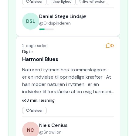
følelser
kærlighed
livsrefleksion
Daniel Stege Lindsjø
DSL
@
Ordspinderen
2 dage siden
0
Digte
Harmoni Blues
Naturen i rytmen hos trommeslageren ·
er en indvielse til oprindelige kræfter · At
han møder naturen i rytmen · er en
indvielse til forståelse af en evig harmoni ·
Vi ved jo altfor…
3
min. læsning
følelser
Niels Cenius
NC
@
Snowlion