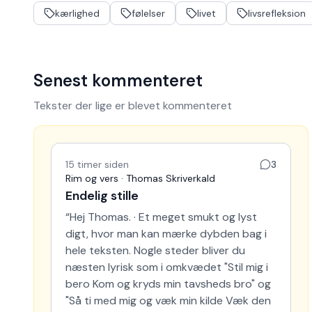
Emneord
kærlighed
følelser
livet
livsrefleksion
Senest kommenteret
Tekster der lige er blevet kommenteret
15 timer siden
3
Rim og vers · Thomas Skriverkald
Endelig stille
“
Hej Thomas. · Et meget smukt og lyst
digt, hvor man kan mærke dybden bag i
hele teksten. Nogle steder bliver du
næsten lyrisk som i omkvædet "Stil mig i
bero Kom og kryds min tavsheds bro" og
"Så ti med mig og væk min kilde Væk den