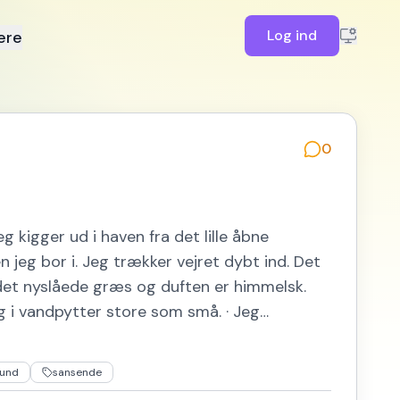
Log ind
ere
Udgiv tekst
0
 kigger ud i haven fra det lille åbne
en jeg bor i. Jeg trækker vejret dybt ind. Det
 det nyslåede græs og duften er himmelsk.
g i vandpytter store som små. · Jeg…
und
sansende