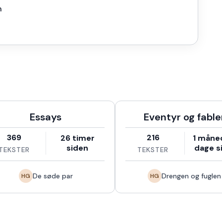
n
Essays
Eventyr og fable
369
216
26 timer
1 måne
siden
dage s
TEKSTER
TEKSTER
De søde par
Drengen og fuglen
HG
HG