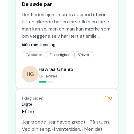
De søde par
Der findes hjem, man træder ind i, hvor
luften allerede har en farve. Ikke en farve
man kan se, men en man kan mærke som
om væggene selv har lært at smile.
Sådan var det hos ægtepa…
15
min. læsning
følelser
kærlighed
livet
Hawraa Ghaieb
HG
@
Hawraa
1 dag siden
0
Digte
Efter
Jeg troede · jeg havde grædt. · På stuen. ·
Ved din seng. · I ventetiden. · Men det