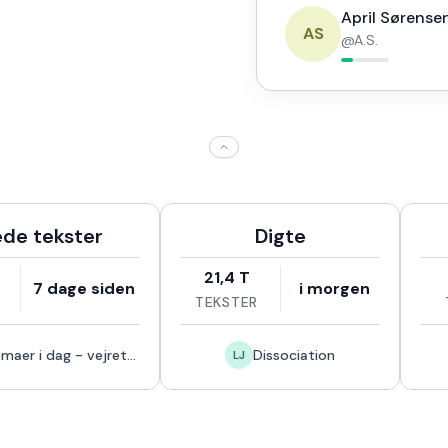
April Sørense
AS
@
A.S.
de tekster
Digte
21,4 T
7 dage siden
i morgen
TEKSTER
Aktuelle temaer i dag - vejret og krige
Dissociation
LJ