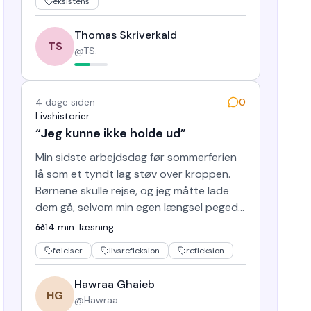
eksistens
Thomas Skriverkald
TS
@
TS.
4 dage siden
0
Livshistorier
“Jeg kunne ikke holde ud”
Min sidste arbejdsdag før sommerferien
lå som et tyndt lag støv over kroppen.
Børnene skulle rejse, og jeg måtte lade
dem gå, selvom min egen længsel pegede
mod de stille dage: de …
14
min. læsning
følelser
livsrefleksion
refleksion
Hawraa Ghaieb
HG
@
Hawraa