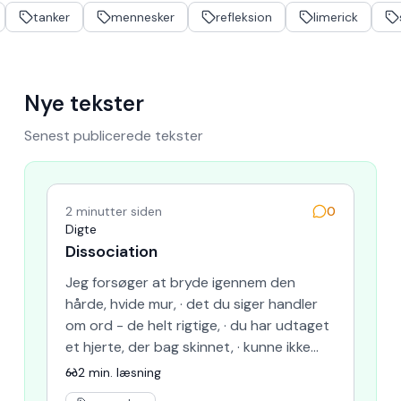
tanker
mennesker
refleksion
limerick
Nye tekster
Senest publicerede tekster
2 minutter siden
0
Digte
Dissociation
Jeg forsøger at bryde igennem den
hårde, hvide mur, · det du siger handler
om ord - de helt rigtige, · du har udtaget
et hjerte, der bag skinnet, · kunne ikke
længere banke i det s…
2
min. læsning