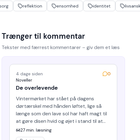
sorg
reflektion
ensomhed
identitet
livsans
Trænger til kommentar
Tekster med færrest kommentarer – giv dem et læs
4 dage siden
0
Noveller
De overlevende
Vintermørket har stået på dagens
dørtærskel med hånden løftet, lige så
længe som den lave sol har haft magt til
at gøre disen hvid og øjet i stand til at
skelne en del nuancer, i d…
27
min. læsning