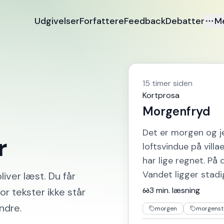
Udgivelser
Forfattere
Feedback
Debatter
M
15 timer siden
Kortprosa
Morgenfryd
Det er morgen og jeg
r
loftsvindue på villa
har lige regnet. På
Vandet ligger stadi
liver læst. Du får
3
min. læsning
or tekster ikke står
ndre.
morgen
morgenst