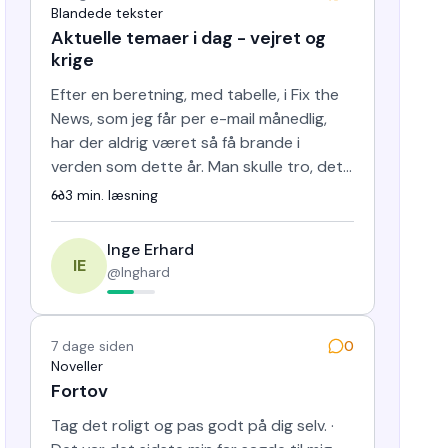
Blandede tekster
Aktuelle temaer i dag - vejret og
krige
Efter en beretning, med tabelle, i Fix the
News, som jeg får per e-mail månedlig,
har der aldrig været så få brande i
verden som dette år. Man skulle tro, det
er en spøg. Før i tid…
3
min. læsning
Inge Erhard
IE
@
Inghard
7 dage siden
0
Noveller
Fortov
Tag det roligt og pas godt på dig selv. ·