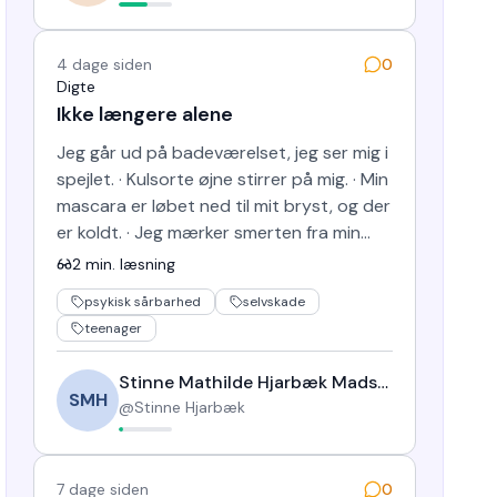
4 dage siden
0
Digte
Ikke længere alene
Jeg går ud på badeværelset, jeg ser mig i
spejlet. · Kulsorte øjne stirrer på mig. · Min
mascara er løbet ned til mit bryst, og der
er koldt. · Jeg mærker smerten fra min
arm. · Je…
2
min. læsning
psykisk sårbarhed
selvskade
teenager
Stinne Mathilde Hjarbæk Madsen
SMH
@
Stinne Hjarbæk
7 dage siden
0