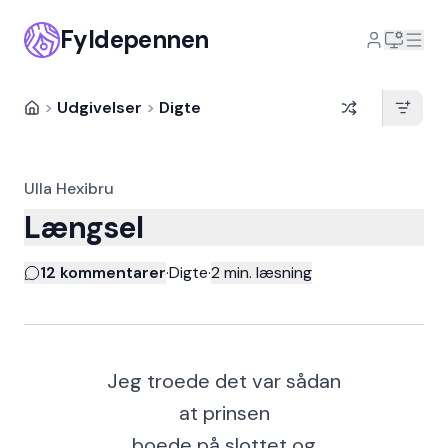
Fyldepennen
>
Udgivelser
>
Digte
Ulla Hexibru
Længsel
12 kommentarer
·
Digte
·
2
min. læsning
Jeg troede det var sådan
at prinsen
boede på slottet og