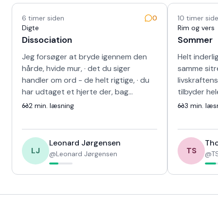
Nyeste tekster
6 timer siden
0
10 timer sid
Digte
Rim og vers
Dissociation
Sommer
Jeg forsøger at bryde igennem den
Helt inderli
hårde, hvide mur, · det du siger
samme sitr
handler om ord - de helt rigtige, · du
livskraften
har udtaget et hjerte der, bag
tilbyder he
skinnet, · kunne ikke længere banke i
sang for d
2
min. læsning
3
min. læs
det s…
fravær og 
Leonard Jørgensen
Tho
LJ
TS
@
Leonard Jørgensen
@
TS