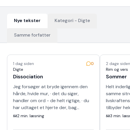
Nye tekster
Kategori -
Digte
Samme forfatter
Nyeste tekster
1 dag siden
0
2 dage side
Digte
Rim og vers
Dissociation
Sommer
Jeg forsøger at bryde igennem den
Helt inderli
hårde, hvide mur, · det du siger,
samme sitr
handler om ord - de helt rigtige, · du
livskraften
har udtaget et hjerte der, bag
tilbyder he
skinnet, · kunne ikke længere banke i
sang for d
2
min. læsning
3
min. læs
det …
fravær og 