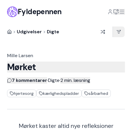
Fyldepennen
>
Udgivelser
>
Digte
Mille Larsen
Mørket
7 kommentarer
·
Digte
·
2
min. læsning
hjertesorg
kærlighedspladder
sårbarhed
Mørket kaster altid nye refleksioner