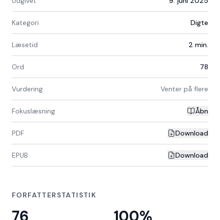
Udgivet
9. juni 2025
Kategori
Digte
Læsetid
2
min.
Ord
78
Vurdering
Venter på flere
Fokuslæsning
Åbn
PDF
Download
EPUB
Download
FORFATTERSTATISTIK
76
100
%