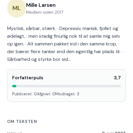
Mille Larsen
ML
Medlem siden
2017
Mystisk, sårbar, stærk. · Depressiv, manisk, fjollet og
ødelagt, · men stadig finurlig nok til at samle mig selv
op igen. · Alt sammen pakket ind i den samme krop, ·
der bærer flere tanker end den egentlig har plads til. ·
Sårbarhed og styrke bor sid…
Forfatterpuls
3,7
Publiceret:
0
Afgivet:
0
Modtaget:
3
OM TEKSTEN