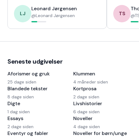
Leonard Jørgensen
Tho
LJ
TS
@
Leonard Jørgensen
@
TS
Seneste udgivelser
Aforismer og gruk
Klummen
25 dage siden
4 måneder siden
Blandede tekster
Kortprosa
8 dage siden
2 dage siden
Digte
Livshistorier
1 dag siden
6 dage siden
Essays
Noveller
2 dage siden
4 dage siden
Eventyr og fabler
Noveller for børn/unge